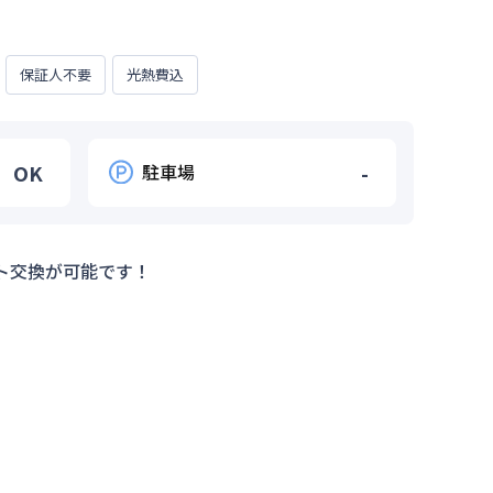
保証人不要
光熱費込
OK
駐車場
-
ト交換が可能です！