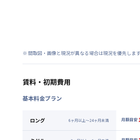
※ 間取図・画像と現況が異なる場合は現況を優先しま
賃料・初期費用
基本料金プラン
ロング
月額目安
6
ヶ
月
以上～
24
ヶ
月
未満
▼
ロン
月額賃料
月額目安