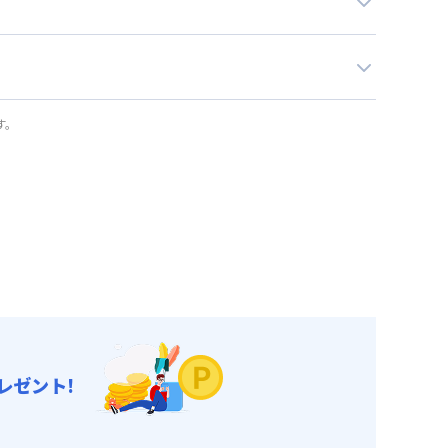
す。
レゼント!