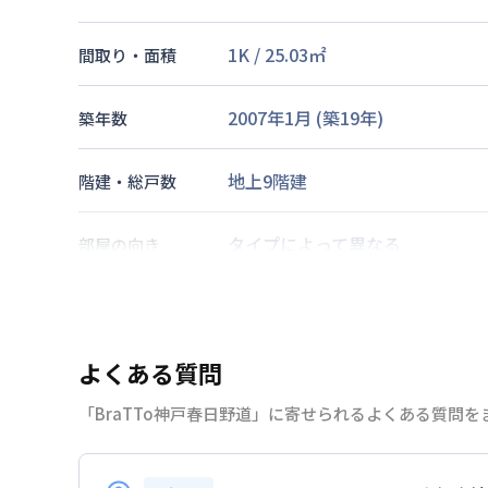
1K
/
25.03
㎡
間取り・面積
2007年1月
(築
19
年)
築年数
地上9階建
階建・総戸数
タイプによって異なる
部屋の向き
阪神電鉄本線
春日野道駅
徒歩
4
交通
阪急電鉄神戸線
春日野道駅
徒歩
よくある質問
なし
駐車場
「BraTTo神戸春日野道」に寄せられるよくある質問
2026年7月25日
情報更新日