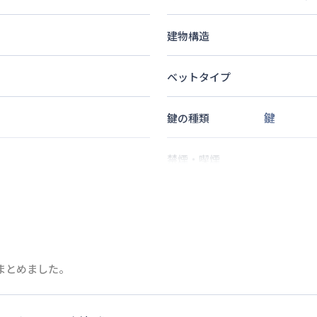
建物構造
ベットタイプ
鍵
鍵の種類
禁煙・喫煙
分
2
名
定員
10
分
情報更新日
次回更新日
をまとめました。