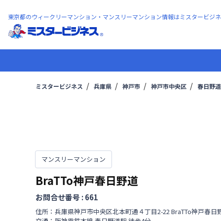
東京都のウィークリーマンション・マンスリーマンション情報はミスタービジネ
ミスタービジネス
兵庫県
神戸市
神戸市中央区
春日野道
マンスリーマンション
BraTTo神戸春日野道
お問合せ番号 :
661
住所：
兵庫県
神戸市中央区
北本町通
４丁目
2-22 BraTTo神戸春
交通：
阪神電鉄本線
春日野道駅
徒歩
4
分