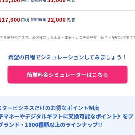
円/月
円/回
,500円/月 (2,350円/日)
ル
利用時の料金詳細
:
0円/月 (0円/日) ※賃料に含める
目安(30日利用)
117,000
22,000
初期費用
:
35,000円/回 (税抜)
円/月
円/回
,000円/月 (2,500円/日)
ート
利用時の料金詳細
 :
:
0円/月 (0円/日) ※賃料に含める
目安(30日利用)
:
37,500円/月 (1,250円/日)
期間を選択できます。お客様による水道・電気・ガス等の開栓手続き・契約は不要で
:
25,000円/回 (税抜)
,500円/月 (2,650円/日)
 :
:
0円/月 (0円/日) ※賃料に含める
料 : 5,000円/回 (税抜)
:
37,500円/月 (1,250円/日)
希望の日程でシミュレーションしてみましょう！
:
15,000円/回 (税抜)
 :
料 : 5,000円/回 (税抜)
簡単料金シミュレーターはこちら
:
37,500円/月 (1,250円/日)
料 : 5,000円/回 (税抜)
スタービジネスだけのお得なポイント制度
子マネーやデジタルギフトに交換可能
なポイント》をプ
0ブランド・1000種類以上のラインナップ!!