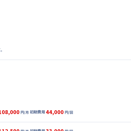
す。
108,000
44,000
初期費用
円/月
円/回
グ
利用時の料金詳細
目安(30日利用)
112,500
33,000
初期費用