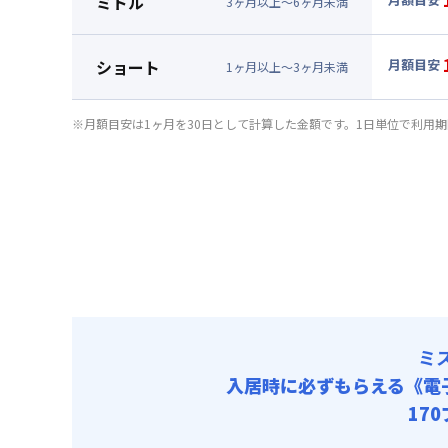
ミドル
3
ヶ
月
以上～
6
ヶ
月
未満
賃料 :
70
▼
ミド
光熱費他 
月額賃料
ショート
月額目安
清掃料他 
1
ヶ
月
以上～
3
ヶ
月
未満
賃料 :
75
▼
ショ
その他費用
光熱費他 
月額賃料
管理費
※月額目安は1ヶ月を30日として計算した金額です。1日単位で利用
清掃料他 
初期費用
賃料 :
79
その他費用
光熱費他 
契約事務手数
管理費
清掃料他 
初期費用
その他費用
契約事務手数
管理費
初期費用
契約事務手数
ミ
入居時に必ずもらえる
《電
17