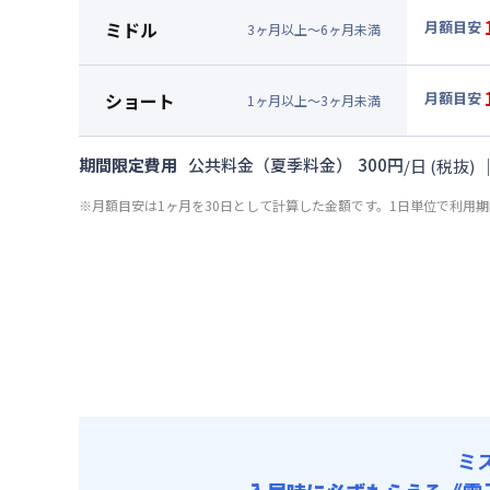
月額賃料
ミドル
月額目安
3
ヶ
月
以上～
6
ヶ
月
未満
賃料 :
96
▼
ミド
光熱費他 
月額賃料
ショート
月額目安
清掃料他 
1
ヶ
月
以上～
3
ヶ
月
未満
賃料 :
96
▼
ショ
その他費用
光熱費他 
月額賃料
業務管
期間限定費用
公共料金（夏季料金）
300
円
/
日
(税抜)
清掃料他 
初期費用
賃料 :
10
その他費用
※月額目安は1ヶ月を30日として計算した金額です。1日単位で利用
光熱費他 
入居者携行品
業務管
清掃料他 
ファイテック
初期費用
その他費用
ルームクリー
入居者携行品
業務管
ファイテック
初期費用
ルームクリー
入居者携行品
ファイテック
ルームクリー
ミ