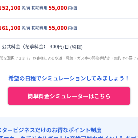
目安(30日利用)
152,100
55,000
初期費用
円/月
円/回
,000円/月 (3,200円/日)
ル
利用時の料金詳細
:
36,000円/月 (1,200円/日) (税抜)
目安(30日利用)
161,100
55,000
初期費用
:
0円/回 (税抜)
円/月
円/回
,000円/月 (3,200円/日)
ート
利用時の料金詳細
 :
:
36,000円/月 (1,200円/日) (税抜)
目安(30日利用)
理費
:
15,000円/月 (500円/日) (税抜)
｜
公共料金（冬季料金）
300
円
/
日
(税抜)
:
0円/回 (税抜)
5,000円/月 (3,500円/日)
 :
期間を選択できます。お客様による水道・電気・ガス等の開栓手続き・契約は不要で
:
36,000円/月 (1,200円/日) (税抜)
補償代 : 5,000円/回 (税抜)
理費
:
15,000円/月 (500円/日) (税抜)
:
0円/回 (税抜)
消火剤 : 5,000円/回 (税抜)
 :
ニング代 : 40,000円/回 (税抜)
希望の日程でシミュレーションしてみましょう！
補償代 : 5,000円/回 (税抜)
理費
:
15,000円/月 (500円/日) (税抜)
消火剤 : 5,000円/回 (税抜)
簡単料金シミュレーターはこちら
ニング代 : 40,000円/回 (税抜)
補償代 : 5,000円/回 (税抜)
消火剤 : 5,000円/回 (税抜)
ニング代 : 40,000円/回 (税抜)
スタービジネスだけのお得なポイント制度