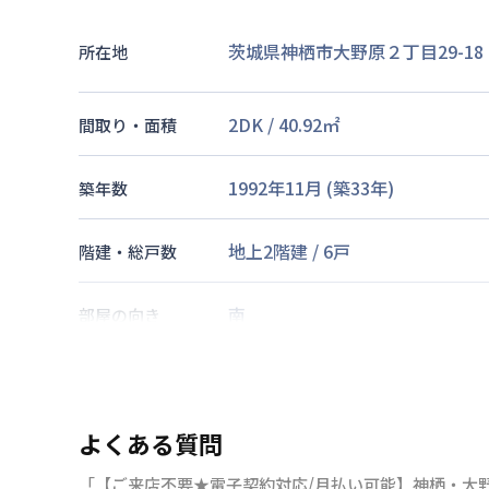
茨城県神栖市大野原２丁目29-18
所在地
2DK
/
40.92
㎡
間取り・面積
1992年11月
(築
33
年)
築年数
地上2階建
/
6戸
階建・総戸数
南
部屋の向き
交通
よくある質問
あり(空き要確認)
最大
1
台
駐車場
「【ご来店不要★電子契約対応/月払い可能】神栖・大