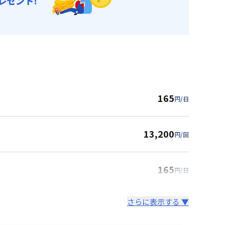
レゼント!
165
円/日
13,200
円/回
165
円/日
さらに表示する ▼