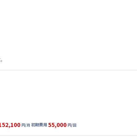
す。
152,100
55,000
初期費用
円/月
円/回
グ
利用時の料金詳細