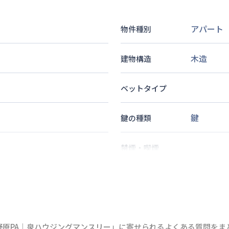
アパート
物件種別
木造
建物構造
ベットタイプ
鍵
鍵の種類
禁煙・喫煙
2
名
定員
情報更新日
次回更新日
野原PA｜泉ハウジングマンスリー」に寄せられるよくある質問をま