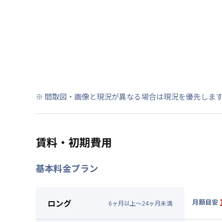
※ 間取図・画像と現況が異なる場合は現況を優先しま
賃料・初期費用
基本料金プラン
ロング
月額目安
6
ヶ
月
以上～
24
ヶ
月
未満
▼
ロン