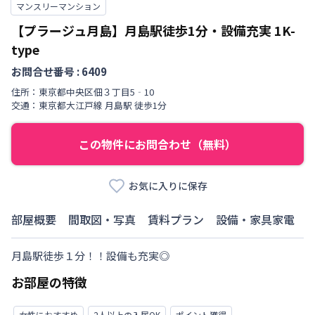
マンスリーマンション
【プラージュ月島】月島駅徒歩1分・設備充実
1K-
type
お問合せ番号 :
6409
住所：
東京都
中央区
佃
３丁目
5‐10
交通：
東京都大江戸線
月島駅
徒歩
1
分
この物件にお問合わせ（無料）
お気に入りに保存
部屋概要
間取図・写真
賃料プラン
設備・家具家電
月島駅徒歩１分！！設備も充実◎
お部屋の特徴
女性におすすめ
2人以上の入居OK
ポイント獲得