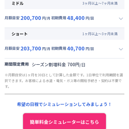
月額賃料目安(30日利用)
ミドル
3
ヶ
月
以上～
7
ヶ
月
未満
賃料 :
135,000円/月 (4,500円/日)
200,700
48,400
光熱費他 :
27,000円/月 (900円/日) (税抜)
月額目安
初期費用
円/月
円/回
▼
ミドル
利用時の料金詳細
清掃料他 :
38,500円/回
月額賃料目安(30日利用)
その他費用 :
ショート
1
ヶ
月
以上～
3
ヶ
月
未満
管理費
:
30,000円/月 (1,000円/日)
賃料 :
141,000円/月 (4,700円/日)
初期費用
203,700
40,700
光熱費他 :
27,000円/月 (900円/日) (税抜)
月額目安
初期費用
円/月
円/回
契約事務手数料 : 10,000円/回 (税抜)
▼
ショート
利用時の料金詳細
清掃料他 :
27,500円/回
リネン代 : 9,000円/回 (税抜)
月額賃料目安(30日利用)
その他費用 :
期間限定費用
シーズン割増料金
700
円
/
日
管理費
:
30,000円/月 (1,000円/日)
賃料 :
144,000円/月 (4,800円/日)
※月額目安は1ヶ月を30日として計算した金額です。1日単位で利用期間を選
初期費用
光熱費他 :
27,000円/月 (900円/日) (税抜)
択できます。お客様による水道・電気・ガス等の開栓手続き・契約は不要で
契約事務手数料 : 10,000円/回 (税抜)
清掃料他 :
19,800円/回
す。
リネン代 : 9,000円/回 (税抜)
その他費用 :
管理費
:
30,000円/月 (1,000円/日)
希望の日程でシミュレーションしてみましょう！
初期費用
契約事務手数料 : 10,000円/回 (税抜)
簡単料金シミュレーターはこちら
リネン代 : 9,000円/回 (税抜)