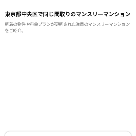
当社は東京都大田区・品川区・川崎駅周辺を主に260部屋
東京都中央区で同じ間取りのマンスリーマンション
運営をしております。地域密着型でお客様にとって最適な
新着の物件や料金プランが更新された注目のマンスリーマンション
お部屋のご紹介をさせていただきます。駐車場付きやご家
をご紹介。
族様向けの広めのお部屋、出張の際の宿舎利用までご用意
できますので、お気軽にお問合せくださいませ。