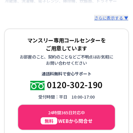
冷蔵庫
、
洗濯機
、
電子レンジ
、
掃除機
、
炊飯器
、
ドライヤー
▼寝具・リネン
さらに表示する ▼
掛け布団、枕、枕カバー、シーツ、毛布、バスタオ
ル、バスマット、フェイスタオル
※お布団類は全て羽毛布団を設置。人数に合わせて敷
マンスリー専用コールセンターを
布団も追加可能です。
ご用意しています
その他、調理器具セット、生活用品セット、お掃除セ
お部屋のこと、契約のことなどご不明点はお気軽に
ットなどをオプションでご用意しています。
お問い合わせください
通話料無料で安心サポート
0120-302-190
受付時間：平日 10:00-17:00
24時間365日対応中
WEBから問合せ
無料