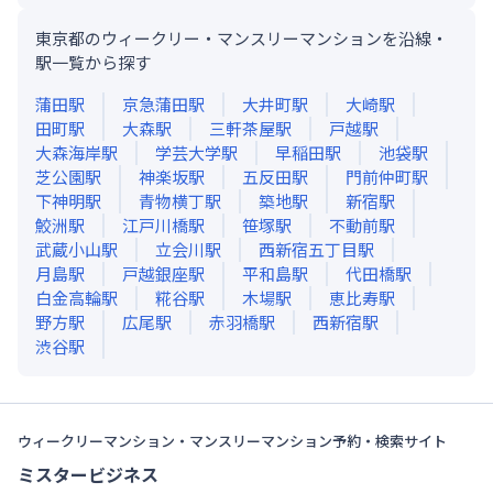
東京都のウィークリー・マンスリーマンションを沿線・
駅一覧から探す
蒲田
駅
京急蒲田
駅
大井町
駅
大崎
駅
田町
駅
大森
駅
三軒茶屋
駅
戸越
駅
大森海岸
駅
学芸大学
駅
早稲田
駅
池袋
駅
芝公園
駅
神楽坂
駅
五反田
駅
門前仲町
駅
下神明
駅
青物横丁
駅
築地
駅
新宿
駅
鮫洲
駅
江戸川橋
駅
笹塚
駅
不動前
駅
武蔵小山
駅
立会川
駅
西新宿五丁目
駅
月島
駅
戸越銀座
駅
平和島
駅
代田橋
駅
白金高輪
駅
糀谷
駅
木場
駅
恵比寿
駅
野方
駅
広尾
駅
赤羽橋
駅
西新宿
駅
渋谷
駅
ウィークリーマンション・マンスリーマンション予約・検索サイト
ミスタービジネス