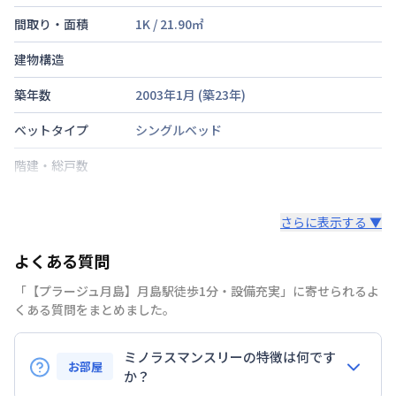
間取り・面積
1K
/
21.90
㎡
建物構造
築年数
2003年1月
(築
23
年)
ベットタイプ
シングルベッド
階建・総戸数
鍵の種類
さらに表示する ▼
部屋の向き
よくある質問
禁煙・喫煙
「【プラージュ月島】月島駅徒歩1分・設備充実」に寄せられるよ
交通
東京都大江戸線
月島駅
徒歩
1
分
くある質問をまとめました。
定員
2
名
ミノラスマンスリーの特徴は何です
お部屋
か？
駐車場
なし