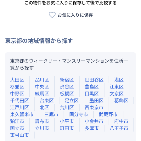
この物件をお気に入りに保存して後で比較する
お気に入りに保存
東京都
の地域情報から探す
東京都のウィークリー・マンスリーマンションを住所一
覧から探す
大田区
品川区
新宿区
世田谷区
港区
杉並区
中央区
渋谷区
豊島区
江東区
中野区
練馬区
板橋区
目黒区
文京区
千代田区
台東区
足立区
墨田区
葛飾区
江戸川区
北区
荒川区
西東京市
東久留米市
三鷹市
国分寺市
武蔵野市
狛江市
調布市
小平市
小金井市
府中市
国立市
立川市
町田市
多摩市
八王子市
東村山市