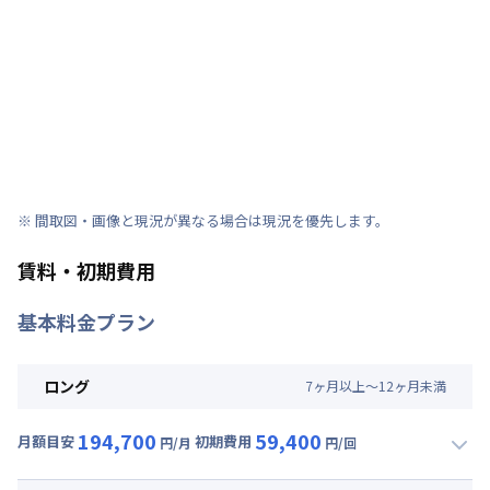
※ 間取図・画像と現況が異なる場合は現況を優先します。
賃料・初期費用
基本料金プラン
ロング
7
ヶ
月
以上～
12
ヶ
月
未満
194,700
59,400
月額目安
初期費用
円/月
円/回
▼
ロング
利用時の料金詳細