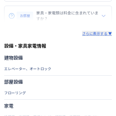
『敷金』『礼金』などの初期費用は無し！
次回更新日
情報更新日より14日以内
コスト削減に◎
家具・家電類は料金に含まれていま
情報更新日
2026年7月26日
お部屋
すか？
・早期トラブル対応☆地域密着で展開している為、直
入居後すぐに日常生活を送る為の、生活に必要な家具
ぐに駆けつけられます。
さらに表示する ▼
家電・生活用品を
すべて取り揃えています！
・24時間安心のコールセンターサポートをご用意し
ています。
設備・家具家電情報
▼家電・家具
・延長契約で１日刻みの延長OK！
・解除予告は１４日前！急な予定変更もご安心くださ
テレビ、ドライヤー、炊飯ジャー、洗濯機、掃除機、
建物設備
い。
ベッド、冷蔵庫、電子レンジ、照明、ケトル、コン
・全部屋レイトチェックアウト付。翌日昼12時退去
ロ、イス、テーブル、テレビ台、カーテンを標準装
エレベーター
、
オートロック
でご支度にもゆとりが持てます。
備。
部屋設備
▼キッチン・掃除用品
フローリング
コップ、スプーン、フォーク、お箸、しゃもじ、茶
碗・皿、洗濯用洗剤、洗濯カゴ、固形石鹸、石鹸スタ
家電
ンド、スリッパ、トイレットペーパー、ゴミ箱、ゴミ
袋（45ℓ）、消臭剤、傘など