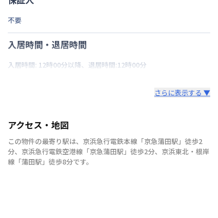
不要
入居時間・退居時間
入居時間: 12時00分以降、退居時間:12時00分
さらに表示する ▼
アクセス・地図
この物件の最寄り駅は
、
京浜急行電鉄本線
「
京急蒲田駅
」
徒歩2
分
、
京浜急行電鉄空港線
「
京急蒲田駅
」
徒歩2分
、
京浜東北・根岸
線
「
蒲田駅
」
徒歩8分
です。