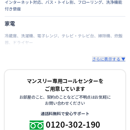
インターネット対応
、
バス・トイレ別
、
フローリング
、
洗浄機能
コップ、スプーン、フォーク、お箸、しゃもじ、茶
付き便座
碗・皿、洗濯用洗剤、洗濯カゴ、固形石鹸、石鹸スタ
ンド、スリッパ、トイレットペーパー、ゴミ箱、ゴミ
家電
袋（45ℓ）、消臭剤、傘など
冷蔵庫
、
洗濯機
、
電子レンジ
、
テレビ・テレビ台
、
掃除機
、
炊飯
▼寝具・リネン
器
、
ドライヤー
掛け布団、枕、枕カバー、シーツ、毛布、バスタオ
ル、バスマット、フェイスタオル
さらに表示する ▼
※お布団類は全て羽毛布団を設置。人数に合わせて敷
布団も追加可能です。
マンスリー専用コールセンターを
その他、調理器具セット、生活用品セット、お掃除セ
ットなどをオプションでご用意しています。
ご用意しています
お部屋のこと、契約のことなどご不明点はお気軽に
お問い合わせください
通話料無料で安心サポート
0120-302-190