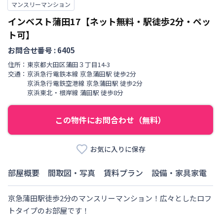
マンスリーマンション
インベスト蒲田17【ネット無料・駅徒歩2分・ペッ
ト可】
お問合せ番号 :
6405
住所：
東京都
大田区
蒲田
３丁目
14-3
交通：
京浜急行電鉄本線
京急蒲田駅
徒歩
2
分
京浜急行電鉄空港線
京急蒲田駅
徒歩
2
分
京浜東北・根岸線
蒲田駅
徒歩
8
分
この物件にお問合わせ（無料）
お気に入りに保存
部屋概要
間取図・写真
賃料プラン
設備・家具家電
京急蒲田駅徒歩2分のマンスリーマンション！広々としたロフ
トタイプのお部屋です！