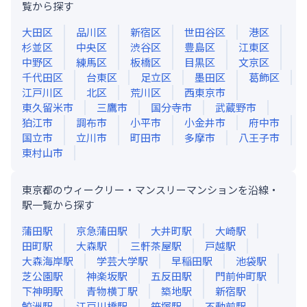
覧から探す
大田区
品川区
新宿区
世田谷区
港区
杉並区
中央区
渋谷区
豊島区
江東区
中野区
練馬区
板橋区
目黒区
文京区
千代田区
台東区
足立区
墨田区
葛飾区
江戸川区
北区
荒川区
西東京市
東久留米市
三鷹市
国分寺市
武蔵野市
狛江市
調布市
小平市
小金井市
府中市
国立市
立川市
町田市
多摩市
八王子市
東村山市
東京都のウィークリー・マンスリーマンションを沿線・
駅一覧から探す
蒲田
駅
京急蒲田
駅
大井町
駅
大崎
駅
田町
駅
大森
駅
三軒茶屋
駅
戸越
駅
大森海岸
駅
学芸大学
駅
早稲田
駅
池袋
駅
芝公園
駅
神楽坂
駅
五反田
駅
門前仲町
駅
下神明
駅
青物横丁
駅
築地
駅
新宿
駅
鮫洲
駅
江戸川橋
駅
笹塚
駅
不動前
駅