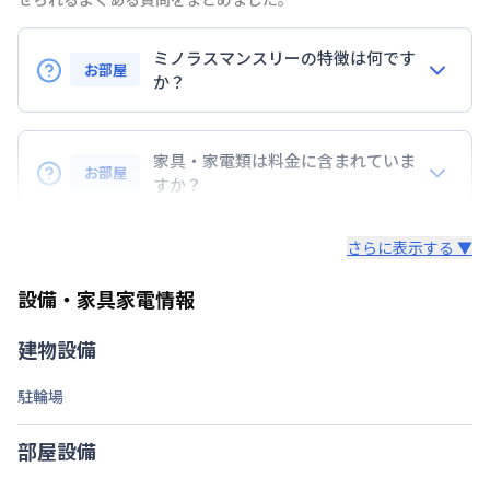
京浜急行電鉄本線
京急蒲田駅
徒歩
2
分
交通
京浜急行電鉄空港線
京急蒲田駅
徒歩
2
分
ミノラスマンスリーの特徴は何です
京浜東北・根岸線
蒲田駅
徒歩
8
分
お部屋
か？
定員
2
名
『敷金』『礼金』などの初期費用は無し！
駐車場
あり(空き要確認)
コスト削減に◎
家具・家電類は料金に含まれていま
お部屋
すか？
次回更新日
情報更新日より14日以内
・早期トラブル対応☆地域密着で展開している為、直
入居後すぐに日常生活を送る為の、生活に必要な家具
ぐに駆けつけられます。
情報更新日
2026年7月26日
さらに表示する ▼
家電・生活用品を
すべて取り揃えています！
・24時間安心のコールセンターサポートをご用意し
有料駐車場あり。詳しくはお問い合わせください。
ています。
設備・家具家電情報
▼家電・家具
・延長契約で１日刻みの延長OK！
・解除予告は１４日前！急な予定変更もご安心くださ
テレビ、ドライヤー、炊飯ジャー、洗濯機、掃除機、
建物設備
い。
ベッド、冷蔵庫、電子レンジ、照明、ケトル、コン
・全部屋レイトチェックアウト付。翌日昼12時退去
ロ、イス、テーブル、テレビ台、カーテンを標準装
駐輪場
でご支度にもゆとりが持てます。
備。
部屋設備
▼キッチン・掃除用品