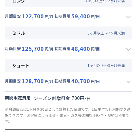
ロング
7
ヶ
月
以上～
12
ヶ
月
未満
122,700
59,400
月額目安
初期費用
円/月
円/回
▼
ロング
利用時の料金詳細
月額賃料目安(30日利用)
ミドル
3
ヶ
月
以上～
7
ヶ
月
未満
賃料 :
63,000円/月 (2,100円/日)
125,700
48,400
光熱費他 :
27,000円/月 (900円/日) (税抜)
月額目安
初期費用
円/月
円/回
▼
ミドル
利用時の料金詳細
清掃料他 :
38,500円/回
月額賃料目安(30日利用)
その他費用 :
ショート
1
ヶ
月
以上～
3
ヶ
月
未満
管理費
:
30,000円/月 (1,000円/日)
賃料 :
66,000円/月 (2,200円/日)
初期費用
128,700
40,700
光熱費他 :
27,000円/月 (900円/日) (税抜)
月額目安
初期費用
円/月
円/回
契約事務手数料 : 10,000円/回 (税抜)
▼
ショート
利用時の料金詳細
清掃料他 :
27,500円/回
リネン代 : 9,000円/回 (税抜)
月額賃料目安(30日利用)
その他費用 :
期間限定費用
シーズン割増料金
700
円
/
日
管理費
:
30,000円/月 (1,000円/日)
賃料 :
69,000円/月 (2,300円/日)
※月額目安は1ヶ月を30日として計算した金額です。1日単位で利用期間を選
初期費用
光熱費他 :
27,000円/月 (900円/日) (税抜)
択できます。お客様による水道・電気・ガス等の開栓手続き・契約は不要で
契約事務手数料 : 10,000円/回 (税抜)
清掃料他 :
19,800円/回
す。
リネン代 : 9,000円/回 (税抜)
その他費用 :
管理費
:
30,000円/月 (1,000円/日)