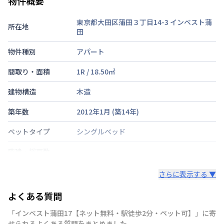
物件概要
東京都大田区蒲田３丁目14-3
インベスト蒲
所在地
田
物件種別
アパート
間取り・面積
1R
/
18.50
㎡
建物構造
木造
築年数
2012年1月
(築
14
年)
ベットタイプ
シングルベッド
階建・総戸数
鍵の種類
電子キー
さらに表示する ▼
部屋の向き
タイプによって異なる
よくある質問
禁煙・喫煙
禁煙
「インベスト蒲田17【ネット無料・駅徒歩2分・ペット可】」に寄
せられるよくある質問をまとめました。