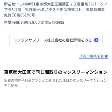
所在地:〒
1440051
東京都
大田区
西蒲田
７丁目
番地
36-7ミソノ
プラザ1階
｜免許番号:
ミノラス不動産株式会社：東京都知事
免許(3)第86198号
営業時間/
9:00-18:00
定休日/
水曜日
ミノラスサブリース株式会社
の会社詳細をみる
スタッフからのコメント
さらに表示する ▼
当社は東京都大田区・品川区・川崎駅周辺を主に260部屋
東京都大田区で同じ間取りのマンスリーマンション
運営をしております。地域密着型でお客様にとって最適な
新着の物件や料金プランが更新された注目のマンスリーマンション
お部屋のご紹介をさせていただきます。駐車場付きやご家
をご紹介。
族様向けの広めのお部屋、出張の際の宿舎利用までご用意
できますので、お気軽にお問合せくださいませ。