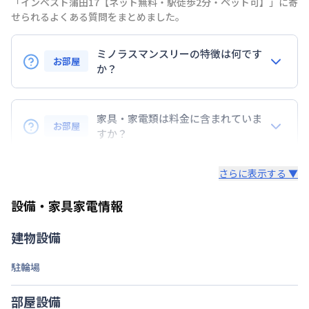
「インベスト蒲田17【ネット無料・駅徒歩2分・ペット可】」に寄
せられるよくある質問をまとめました。
京浜急行電鉄本線
京急蒲田駅
徒歩
2
分
交通
京浜急行電鉄空港線
京急蒲田駅
徒歩
2
分
ミノラスマンスリーの特徴は何です
京浜東北・根岸線
蒲田駅
徒歩
8
分
お部屋
か？
定員
2
名
『敷金』『礼金』などの初期費用は無し！
駐車場
あり(空き要確認)
コスト削減に◎
家具・家電類は料金に含まれていま
お部屋
すか？
次回更新日
情報更新日より14日以内
・早期トラブル対応☆地域密着で展開している為、直
入居後すぐに日常生活を送る為の、生活に必要な家具
ぐに駆けつけられます。
情報更新日
2026年7月27日
さらに表示する ▼
家電・生活用品を
すべて取り揃えています！
・24時間安心のコールセンターサポートをご用意し
有料駐車場あり。詳しくはお問い合わせください。
ています。
設備・家具家電情報
▼家電・家具
・延長契約で１日刻みの延長OK！
・解除予告は１４日前！急な予定変更もご安心くださ
テレビ、ドライヤー、炊飯ジャー、洗濯機、掃除機、
建物設備
い。
ベッド、冷蔵庫、電子レンジ、照明、ケトル、コン
・全部屋レイトチェックアウト付。翌日昼12時退去
ロ、イス、テーブル、テレビ台、カーテンを標準装
駐輪場
でご支度にもゆとりが持てます。
備。
部屋設備