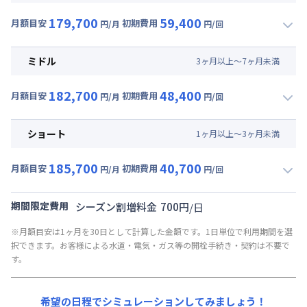
179,700
59,400
月額目安
初期費用
円/月
円/回
▼
ロング
利用時の料金詳細
月額賃料目安(30日利用)
ミドル
3
ヶ
月
以上～
7
ヶ
月
未満
賃料 :
120,000円/月 (4,000円/日)
182,700
48,400
光熱費他 :
27,000円/月 (900円/日) (税抜)
月額目安
初期費用
円/月
円/回
▼
ミドル
利用時の料金詳細
清掃料他 :
38,500円/回
月額賃料目安(30日利用)
その他費用 :
ショート
1
ヶ
月
以上～
3
ヶ
月
未満
管理費
:
30,000円/月 (1,000円/日)
賃料 :
123,000円/月 (4,100円/日)
初期費用
185,700
40,700
光熱費他 :
27,000円/月 (900円/日) (税抜)
月額目安
初期費用
円/月
円/回
契約事務手数料 : 10,000円/回 (税抜)
▼
ショート
利用時の料金詳細
清掃料他 :
27,500円/回
リネン代 : 9,000円/回 (税抜)
月額賃料目安(30日利用)
その他費用 :
期間限定費用
シーズン割増料金
700
円
/
日
管理費
:
30,000円/月 (1,000円/日)
賃料 :
126,000円/月 (4,200円/日)
※月額目安は1ヶ月を30日として計算した金額です。1日単位で利用期間を選
初期費用
光熱費他 :
27,000円/月 (900円/日) (税抜)
択できます。お客様による水道・電気・ガス等の開栓手続き・契約は不要で
契約事務手数料 : 10,000円/回 (税抜)
清掃料他 :
19,800円/回
す。
リネン代 : 9,000円/回 (税抜)
その他費用 :
管理費
:
30,000円/月 (1,000円/日)
希望の日程でシミュレーションしてみましょう！