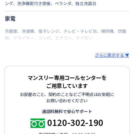
ング
、
洗浄機能付き便座
、
ベランダ
、
独立洗面台
碗・皿、洗濯用洗剤、洗濯カゴ、固形石鹸、石鹸スタ
ンド、スリッパ、トイレットペーパー、ゴミ箱、ゴミ
家電
袋（45ℓ）、消臭剤、傘など
冷蔵庫
、
洗濯機
、
電子レンジ
、
テレビ・テレビ台
、
掃除機
、
炊飯
▼寝具・リネン
器
、
ドライヤー
、
コンロ
、
エアコン
、
アイロン
掛け布団、枕、枕カバー、シーツ、毛布、バスタオ
ル、バスマット、フェイスタオル
さらに表示する ▼
※お布団類は全て羽毛布団を設置。人数に合わせて敷
布団も追加可能です。
マンスリー専用コールセンターを
その他、調理器具セット、生活用品セット、お掃除セ
ットなどをオプションでご用意しています。
ご用意しています
お部屋のこと、契約のことなどご不明点はお気軽に
お問い合わせください
通話料無料で安心サポート
0120-302-190