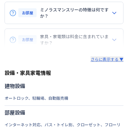
ミノラスマンスリーの特徴は何です
定員
2
名
お部屋
か？
駐車場
なし
『敷金』『礼金』などの初期費用は無し！
次回更新日
情報更新日より14日以内
コスト削減に◎
家具・家電類は料金に含まれていま
お部屋
すか？
情報更新日
2026年7月24日
・早期トラブル対応☆地域密着で展開している為、直
入居後すぐに日常生活を送る為の、生活に必要な家具
ぐに駆けつけられます。
さらに表示する ▼
家電・生活用品を
すべて取り揃えています！
・24時間安心のコールセンターサポートをご用意し
ています。
設備・家具家電情報
▼家電・家具
・延長契約で１日刻みの延長OK！
・解除予告は１４日前！急な予定変更もご安心くださ
テレビ、ドライヤー、炊飯ジャー、洗濯機、掃除機、
建物設備
い。
ベッド、冷蔵庫、電子レンジ、照明、ケトル、コン
・全部屋レイトチェックアウト付。翌日昼12時退去
ロ、イス、テーブル、テレビ台、カーテンを標準装
オートロック
、
駐輪場
、
自動販売機
でご支度にもゆとりが持てます。
備。
部屋設備
▼キッチン・掃除用品
インターネット対応
、
バス・トイレ別
、
クローゼット
、
フローリ
コップ、スプーン、フォーク、お箸、しゃもじ、茶