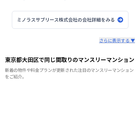
ミノラスサブリース株式会社
の会社詳細をみる
スタッフからのコメント
さらに表示する ▼
当社は東京都大田区・品川区・川崎駅周辺を主に260部屋
東京都大田区で同じ間取りのマンスリーマンション
運営をしております。地域密着型でお客様にとって最適な
新着の物件や料金プランが更新された注目のマンスリーマンション
お部屋のご紹介をさせていただきます。駐車場付きやご家
をご紹介。
族様向けの広めのお部屋、出張の際の宿舎利用までご用意
できますので、お気軽にお問合せくださいませ。