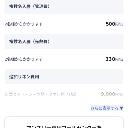
複数名入居（管理費）
500
2名様からかかります
円/日
複数名入居（光熱費）
330
2名様からかかります
円/日
追加リネン費用
9,900
布団セット・シーツ類・タオル類（1組）
円/回
さらに表示する ▼
マンスリー専用コールセンターを