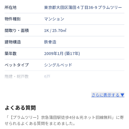
所在地
東京都大田区蒲田４丁目36-9
プラムツリー
物件種別
マンション
間取り・面積
1K
/
25.70
㎡
建物構造
鉄骨造
築年数
2009年1月
(築
17
年)
ベットタイプ
シングルベッド
階建・総戸数
6戸
鍵の種類
電子キー
さらに表示する ▼
部屋の向き
タイプによって異なる
よくある質問
禁煙・喫煙
禁煙
「【プラムツリー】京急蒲田駅徒歩4分＆光ネット回線無料」に寄
京浜急行電鉄本線
京急蒲田駅
徒歩
4
分
せられるよくある質問をまとめました。
交通
京浜東北・根岸線
蒲田駅
徒歩
8
分