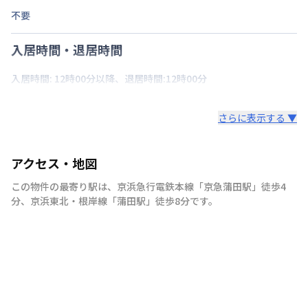
不要
入居時間・退居時間
入居時間: 12時00分以降、退居時間:12時00分
さらに表示する ▼
アクセス・地図
この物件の最寄り駅は
、
京浜急行電鉄本線
「
京急蒲田駅
」
徒歩4
分
、
京浜東北・根岸線
「
蒲田駅
」
徒歩8分
です。