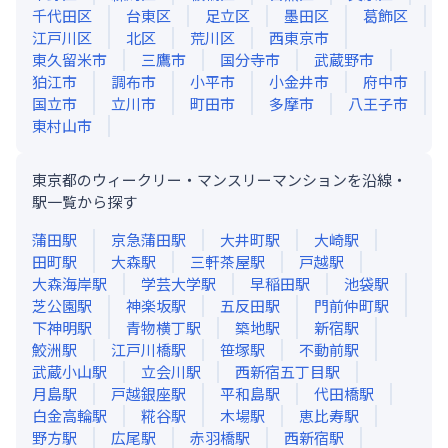
千代田区
台東区
足立区
墨田区
葛飾区
江戸川区
北区
荒川区
西東京市
東久留米市
三鷹市
国分寺市
武蔵野市
狛江市
調布市
小平市
小金井市
府中市
国立市
立川市
町田市
多摩市
八王子市
東村山市
東京都のウィークリー・マンスリーマンションを沿線・
駅一覧から探す
蒲田
駅
京急蒲田
駅
大井町
駅
大崎
駅
田町
駅
大森
駅
三軒茶屋
駅
戸越
駅
大森海岸
駅
学芸大学
駅
早稲田
駅
池袋
駅
芝公園
駅
神楽坂
駅
五反田
駅
門前仲町
駅
下神明
駅
青物横丁
駅
築地
駅
新宿
駅
鮫洲
駅
江戸川橋
駅
笹塚
駅
不動前
駅
武蔵小山
駅
立会川
駅
西新宿五丁目
駅
月島
駅
戸越銀座
駅
平和島
駅
代田橋
駅
白金高輪
駅
糀谷
駅
木場
駅
恵比寿
駅
野方
駅
広尾
駅
赤羽橋
駅
西新宿
駅