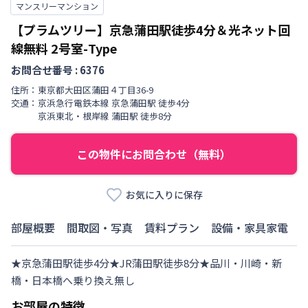
マンスリーマンション
【プラムツリー】京急蒲田駅徒歩4分＆光ネット回
線無料
2号室-Type
お問合せ番号 :
6376
住所：
東京都
大田区
蒲田
４丁目
36-9
交通：
京浜急行電鉄本線
京急蒲田駅
徒歩
4
分
京浜東北・根岸線
蒲田駅
徒歩
8
分
この物件にお問合わせ（無料）
お気に入りに保存
部屋概要
間取図・写真
賃料プラン
設備・家具家電
★京急蒲田駅徒歩4分★JR蒲田駅徒歩8分★品川・川崎・新
橋・日本橋へ乗り換え無し
お部屋の特徴