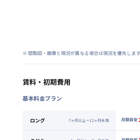
※ 間取図・画像と現況が異なる場合は現況を優先しま
賃料・初期費用
基本料金プラン
ロング
月額目安
7
ヶ
月
以上～
12
ヶ
月
未満
▼
ロン
月額賃料
月額目安