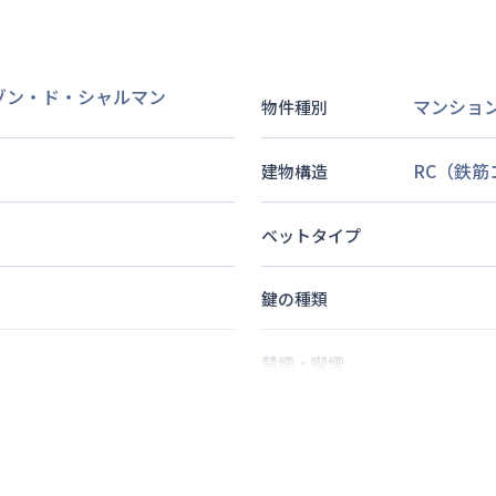
ゾン・ド・シャルマン
マンショ
物件種別
RC（鉄
建物構造
ベットタイプ
鍵の種類
禁煙・喫煙
分
2
名
定員
歩
7
分