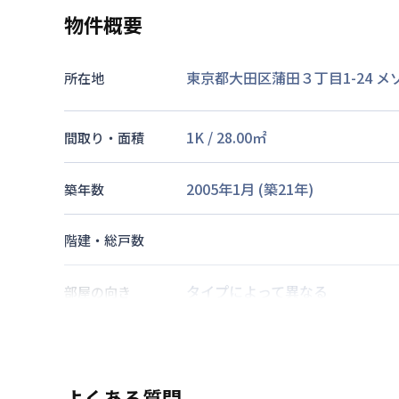
物件概要
東京都大田区蒲田３丁目1-24
メ
所在地
1K
/
28.00
㎡
間取り・面積
2005年1月
(築
21
年)
築年数
階建・総戸数
タイプによって異なる
部屋の向き
京浜東北・根岸線
蒲田駅
徒歩
7
交通
京浜急行電鉄本線
京急蒲田駅
徒
よくある質問