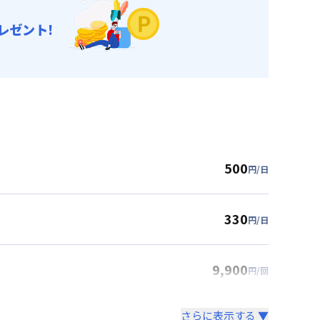
レゼント!
500
円/日
330
円/日
9,900
円/回
さらに表示する ▼