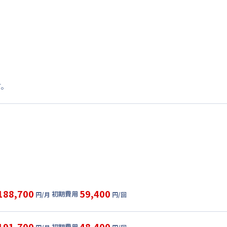
す。
188,700
59,400
初期費用
円/月
円/回
グ
利用時の料金詳細
目安(30日利用)
191,700
48,400
初期費用