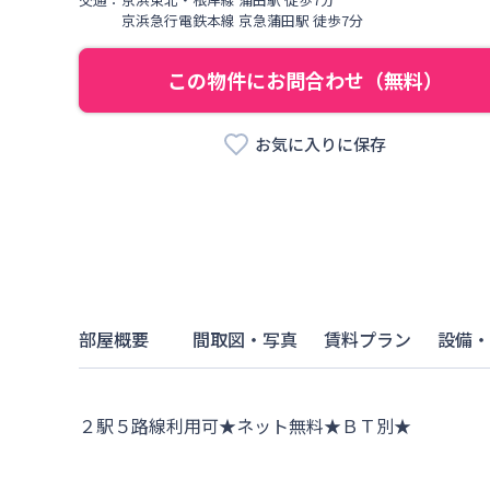
京浜急行電鉄本線
京急蒲田駅
徒歩
7
分
この物件にお問合わせ（無料）
お気に入りに保存
部屋概要
間取図・写真
賃料プラン
設備・
２駅５路線利用可★ネット無料★ＢＴ別★