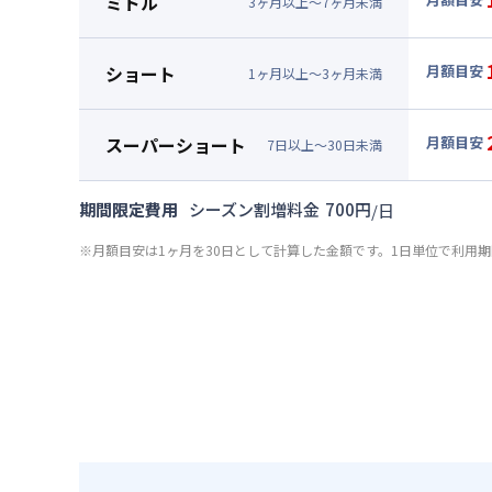
ミドル
3
ヶ
月
以上～
7
ヶ
月
未満
賃料 :
12
▼
ミド
光熱費他 
月額賃料
ショート
月額目安
清掃料他 
1
ヶ
月
以上～
3
ヶ
月
未満
賃料 :
13
▼
ショ
その他費用
光熱費他 
月額賃料
管理費
スーパーショート
月額目安
清掃料他 
7
日
以上～
30
日
未満
初期費用
賃料 :
13
▼
スー
その他費用
光熱費他 
契約事務手数
月額賃料
管理費
期間限定費用
シーズン割増料金
700
円
/
日
清掃料他 
リネン代 :
初期費用
賃料 :
13
その他費用
※月額目安は1ヶ月を30日として計算した金額です。1日単位で利用
光熱費他 
契約事務手数
管理費
清掃料他 
リネン代 :
初期費用
その他費用
契約事務手数
管理費
リネン代 :
初期費用
契約事務手数
リネン代 :