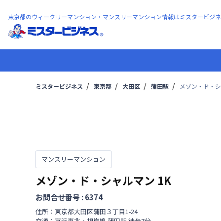
東京都のウィークリーマンション・マンスリーマンション情報はミスタービジネ
ミスタービジネス
東京都
大田区
蒲田駅
メゾン・ド・シ
マンスリーマンション
メゾン・ド・シャルマン
1K
お問合せ番号 :
6374
住所：
東京都
大田区
蒲田
３丁目
1-24
交通：
京浜東北・根岸線
蒲田駅
徒歩
7
分