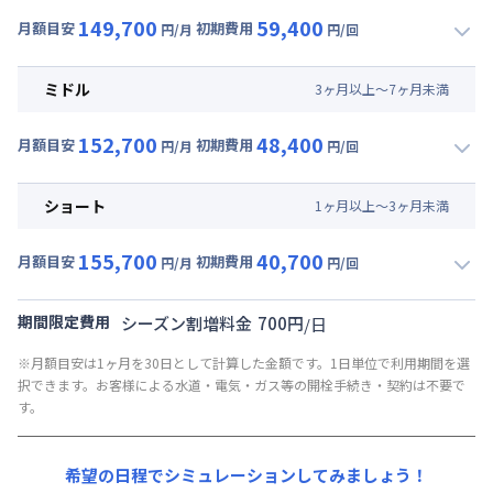
149,700
59,400
月額目安
初期費用
円/月
円/回
▼
ロング
利用時の料金詳細
月額賃料目安(30日利用)
ミドル
3
ヶ
月
以上～
7
ヶ
月
未満
賃料 :
90,000円/月 (3,000円/日)
152,700
48,400
光熱費他 :
27,000円/月 (900円/日) (税抜)
月額目安
初期費用
円/月
円/回
▼
ミドル
利用時の料金詳細
清掃料他 :
38,500円/回
月額賃料目安(30日利用)
その他費用 :
ショート
1
ヶ
月
以上～
3
ヶ
月
未満
管理費
:
30,000円/月 (1,000円/日)
賃料 :
93,000円/月 (3,100円/日)
初期費用
155,700
40,700
光熱費他 :
27,000円/月 (900円/日) (税抜)
月額目安
初期費用
円/月
円/回
契約事務手数料 : 10,000円/回 (税抜)
▼
ショート
利用時の料金詳細
清掃料他 :
27,500円/回
リネン代 : 9,000円/回 (税抜)
月額賃料目安(30日利用)
その他費用 :
期間限定費用
シーズン割増料金
700
円
/
日
管理費
:
30,000円/月 (1,000円/日)
賃料 :
96,000円/月 (3,200円/日)
※月額目安は1ヶ月を30日として計算した金額です。1日単位で利用期間を選
初期費用
光熱費他 :
27,000円/月 (900円/日) (税抜)
択できます。お客様による水道・電気・ガス等の開栓手続き・契約は不要で
契約事務手数料 : 10,000円/回 (税抜)
清掃料他 :
19,800円/回
す。
リネン代 : 9,000円/回 (税抜)
その他費用 :
管理費
:
30,000円/月 (1,000円/日)
希望の日程でシミュレーションしてみましょう！
初期費用