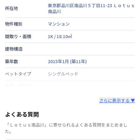
東京都品川区南品川５丁目11-23
Ｌｏｔｕｓ
所在地
南品川
物件種別
マンション
間取り・面積
1K
/
18.10
㎡
建物構造
築年数
2015年1月
(築
11
年)
ベットタイプ
シングルベッド
階建・総戸数
鍵の種類
さらに表示する ▼
部屋の向き
タイプによって異なる
よくある質問
禁煙・喫煙
禁煙
「Ｌｏｔｕｓ南品川」に寄せられるよくある質問をまとめまし
た。
京浜東北・根岸線
蒲田駅
徒歩
10
分