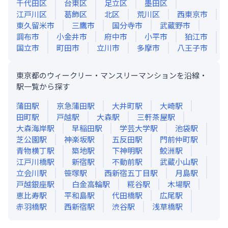
千代田区
台東区
足立区
墨田区
江戸川区
葛飾区
北区
荒川区
西東京市
東久留米市
三鷹市
国分寺市
武蔵野市
調布市
小金井市
府中市
小平市
狛江市
国立市
町田市
立川市
多摩市
八王子市
東京都のウィークリー・マンスリーマンションを沿線・
駅一覧から探す
蒲田
駅
京急蒲田
駅
大井町
駅
大崎
駅
田町
駅
戸越
駅
大森
駅
三軒茶屋
駅
大森海岸
駅
早稲田
駅
学芸大学
駅
池袋
駅
芝公園
駅
神楽坂
駅
五反田
駅
門前仲町
駅
青物横丁
駅
築地
駅
下神明
駅
鮫洲
駅
江戸川橋
駅
新宿
駅
不動前
駅
武蔵小山
駅
立会川
駅
笹塚
駅
西新宿五丁目
駅
月島
駅
戸越銀座
駅
白金高輪
駅
糀谷
駅
木場
駅
恵比寿
駅
平和島
駅
代田橋
駅
広尾
駅
赤羽橋
駅
西新宿
駅
渋谷
駅
浅草橋
駅