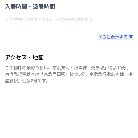
入居時間・退居時間
入居時間: 12時00分以降、退居時間:12時00分
さらに表示する ▼
アクセス・地図
この物件の最寄り駅は
、
京浜東北・根岸線
「
蒲田駅
」
徒歩10分
、
京浜急行電鉄本線
「
京急蒲田駅
」
徒歩6分
、
京浜急行電鉄本線
「
梅
屋敷駅
」
徒歩8分
です。