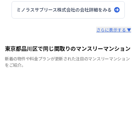
ミノラスサブリース株式会社
の会社詳細をみる
スタッフからのコメント
さらに表示する ▼
当社は東京都大田区・品川区・川崎駅周辺を主に260部屋
東京都品川区で同じ間取りのマンスリーマンション
運営をしております。地域密着型でお客様にとって最適な
新着の物件や料金プランが更新された注目のマンスリーマンション
お部屋のご紹介をさせていただきます。駐車場付きやご家
をご紹介。
族様向けの広めのお部屋、出張の際の宿舎利用までご用意
できますので、お気軽にお問合せくださいませ。