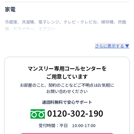
碗・皿、洗濯用洗剤、洗濯カゴ、固形石鹸、石鹸スタ
家電
ンド、スリッパ、トイレットペーパー、ゴミ箱、ゴミ
袋（45ℓ）、消臭剤、傘など
冷蔵庫
、
洗濯機
、
電子レンジ
、
テレビ・テレビ台
、
掃除機
、
炊飯
器
、
ドライヤー
、
エアコン
▼寝具・リネン
掛け布団、枕、枕カバー、シーツ、毛布、バスタオ
さらに表示する ▼
ル、バスマット、フェイスタオル
※お布団類は全て羽毛布団を設置。人数に合わせて敷
布団も追加可能です。
マンスリー専用コールセンターを
その他、調理器具セット、生活用品セット、お掃除セ
ご用意しています
ットなどをオプションでご用意しています。
お部屋のこと、契約のことなどご不明点はお気軽に
お問い合わせください
通話料無料で安心サポート
0120-302-190
受付時間：平日 10:00-17:00