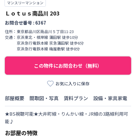
マンスリーマンション
Ｌｏｔｕｓ南品川
203
お問合せ番号 :
6367
住所：
東京都
品川区
南品川
５丁目
11-23
交通：
京浜東北・根岸線
蒲田駅
徒歩
10
分
京浜急行電鉄本線
京急蒲田駅
徒歩
6
分
京浜急行電鉄本線
梅屋敷駅
徒歩
8
分
この物件にお問合わせ（無料）
お気に入りに保存
部屋概要
間取図・写真
賃料プラン
設備・家具家電
★BS視聴可能★大井町線・りんかい線・JR線の3路線利用可
能♪
お部屋の特徴