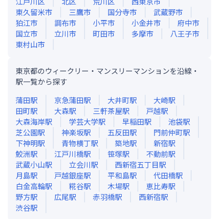
江戸川区
北区
荒川区
西東京市
東久留米市
三鷹市
国分寺市
武蔵野市
狛江市
調布市
小平市
小金井市
府中市
国立市
立川市
町田市
多摩市
八王子市
東村山市
東京都のウィークリー・マンスリーマンションを沿線・
駅一覧から探す
蒲田
駅
京急蒲田
駅
大井町
駅
大崎
駅
田町
駅
大森
駅
三軒茶屋
駅
戸越
駅
大森海岸
駅
学芸大学
駅
早稲田
駅
池袋
駅
芝公園
駅
神楽坂
駅
五反田
駅
門前仲町
駅
下神明
駅
青物横丁
駅
築地
駅
新宿
駅
鮫洲
駅
江戸川橋
駅
笹塚
駅
不動前
駅
武蔵小山
駅
立会川
駅
西新宿五丁目
駅
月島
駅
戸越銀座
駅
平和島
駅
代田橋
駅
白金高輪
駅
糀谷
駅
木場
駅
恵比寿
駅
野方
駅
広尾
駅
赤羽橋
駅
西新宿
駅
渋谷
駅