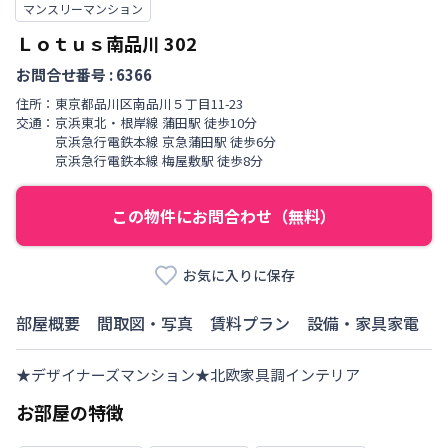
マンスリーマンション
Ｌｏｔｕｓ南品川
302
お問合せ番号 :
6366
住所：
東京都
品川区
南品川
５丁目
11-23
交通：
京浜東北・根岸線
蒲田駅
徒歩
10
分
京浜急行電鉄本線
京急蒲田駅
徒歩
6
分
京浜急行電鉄本線
梅屋敷駅
徒歩
8
分
この物件にお問合わせ（無料）
お気に入りに保存
部屋概要
間取図・写真
賃料プラン
設備・家具家電
★デザイナーズマンション★北欧家具調インテリア
お部屋の特徴