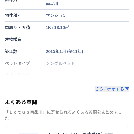
所在地
南品川
物件種別
マンション
間取り・面積
1K
/
18.10
㎡
建物構造
築年数
2015年1月
(築
11
年)
ベットタイプ
シングルベッド
階建・総戸数
鍵の種類
さらに表示する ▼
部屋の向き
タイプによって異なる
よくある質問
禁煙・喫煙
禁煙
「Ｌｏｔｕｓ南品川」に寄せられるよくある質問をまとめまし
た。
京浜東北・根岸線
蒲田駅
徒歩
10
分
交通
京浜急行電鉄本線
京急蒲田駅
徒歩
6
分