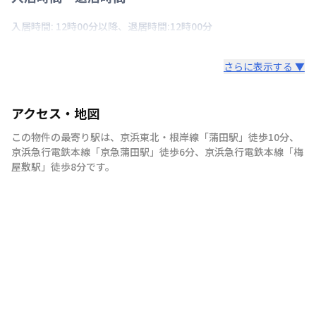
入居時間: 12時00分以降、退居時間:12時00分
さらに表示する ▼
アクセス・地図
この物件の最寄り駅は
、
京浜東北・根岸線
「
蒲田駅
」
徒歩10分
、
京浜急行電鉄本線
「
京急蒲田駅
」
徒歩6分
、
京浜急行電鉄本線
「
梅
屋敷駅
」
徒歩8分
です。