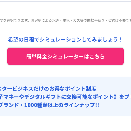
 :
:
27,000円/月 (900円/日) (税抜)
目安(30日利用)
:
30,000円/月 (1,000円/日)
:
27,500円/回
0,800円/月 (3,360円/日)
 :
期間を選択できます。お客様による水道・電気・ガス等の開栓手続き・契約は不要で
:
27,000円/月 (900円/日) (税抜)
料 : 10,000円/回 (税抜)
:
30,000円/月 (1,000円/日)
:
19,800円/回
 9,000円/回 (税抜)
 :
希望の日程でシミュレーションしてみましょう！
料 : 10,000円/回 (税抜)
:
30,000円/月 (1,000円/日)
 9,000円/回 (税抜)
簡単料金シミュレーターはこちら
料 : 10,000円/回 (税抜)
 9,000円/回 (税抜)
スタービジネスだけのお得なポイント制度
子マネーやデジタルギフトに交換可能
なポイント》をプ
0ブランド・1000種類以上のラインナップ!!