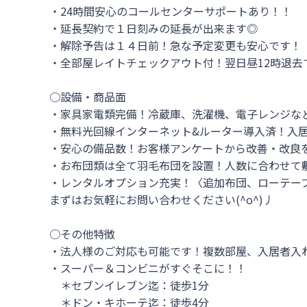
・24時間安心のコールセンターサポートあり！！

・延長契約で１日刻みの延長が出来ます◎

・解除予告は１４日前！急な予定変更も安心です！

・全部屋レイトチェックアウト付！翌日昼12時退去
○設備・商品面

・家具家電類完備！冷蔵庫、洗濯機、電子レンジなど
・無料光回線インターネット&ルーター導入済！入居
・安心の備品数！お客様アンケートから改善・改良を
・お布団類は全て羽毛布団を設置！人数に合わせて敷
・レンタルオプション充実！〈追加布団、ローテーブ
まずはお気軽にお問い合わせください(^o^)丿

○その他特徴

・法人様のご対応も可能です！複数部屋、入居者入れ
・スーパー＆コンビニがすぐそこに！！

　＊セブンイレブン迄：徒歩1分

　＊ドン・キホーテ迄：徒歩4分
