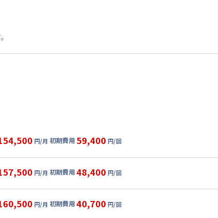
す。
154,500
59,400
初期費用
円/月
円/回
グ
利用時の料金詳細
目安(30日利用)
157,500
48,400
初期費用
円/月
円/回
,800円/月 (3,160円/日)
ル
利用時の料金詳細
:
27,000円/月 (900円/日) (税抜)
目安(30日利用)
160,500
40,700
初期費用
:
38,500円/回
円/月
円/回
,800円/月 (3,260円/日)
ート
利用時の料金詳細