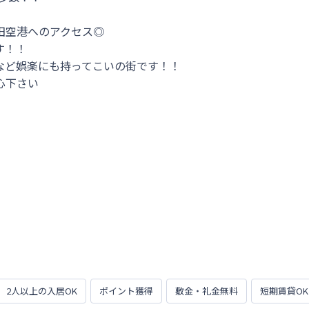
空港へのアクセス◎

！！

ど娯楽にも持ってこいの街です！！

下さい

2人以上の入居OK
ポイント獲得
敷金・礼金無料
短期賃貸OK