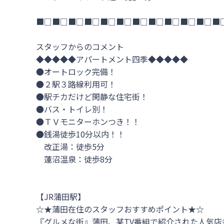
■□■□■□■□■□■□■□■□■□■□■□■□
スタッフからのコメント

◆◆◆◆◆アパートメント四季◆◆◆◆◆

●オートロック完備！

●２駅３路線利用可！

●駅チカだけど閑静な住宅街！　

●バス・トイレ別！

●ＴＶモニターホンつき！！

●銭湯徒歩10分以内！！

　改正湯：徒歩5分

　蓮沼温泉：徒歩8分

【JR蒲田駅】

☆★蒲田在住のスタッフおすすめポイント★☆

『グルメな街』蒲田、某TV番組で紹介された人気店多