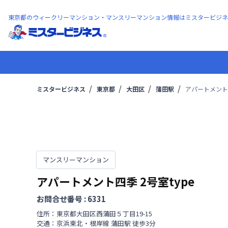
東京都のウィークリーマンション・マンスリーマンション情報はミスタービジネ
ミスタービジネス
東京都
大田区
蒲田駅
アパートメント四
マンスリーマンション
アパートメント四季
2号室type
お問合せ番号 :
6331
住所：
東京都
大田区
西蒲田
５丁目
19-15
交通：
京浜東北・根岸線
蒲田駅
徒歩
3
分