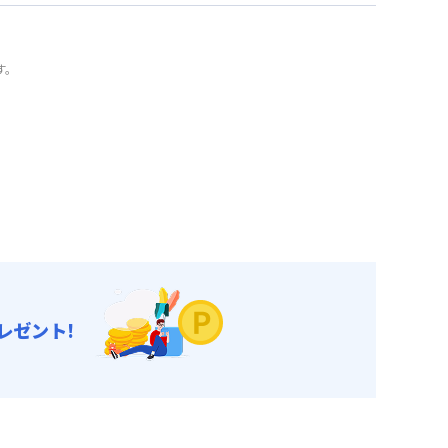
す。
レゼント!