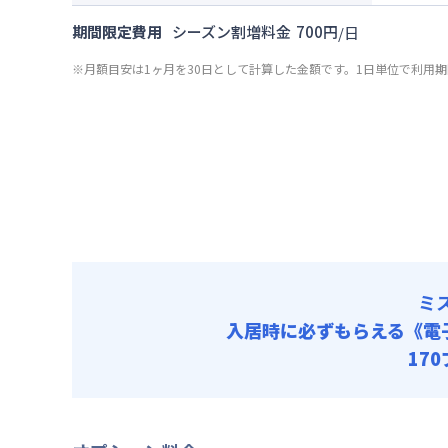
その他費用
光熱費他 
月額賃料
管理費
期間限定費用
シーズン割増料金
700
円
/
日
清掃料他 
初期費用
賃料 :
10
その他費用
※月額目安は1ヶ月を30日として計算した金額です。1日単位で利用
光熱費他 
契約事務手数
管理費
清掃料他 
リネン代 :
初期費用
その他費用
契約事務手数
管理費
リネン代 :
初期費用
契約事務手数
リネン代 :
ミ
入居時に必ずもらえる
《電
17