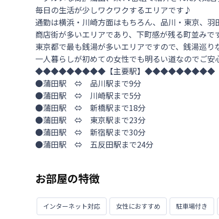
毎日の生活が少しワクワクするエリアです♪

通勤は横浜・川崎方面はもちろん、品川・東京、羽田
商店街が多いエリアであり、下町感が残る町並みです
東京都で最も銭湯が多いエリアですので、銭湯巡りな
一人暮らしが初めての女性でも明るい道なのでご安心
◆◆◆◆◆◆◆◆◆【主要駅】◆◆◆◆◆◆◆◆◆

●蒲田駅　⇔　品川駅まで9分

●蒲田駅　⇔　川崎駅まで5分

●蒲田駅　⇔　新橋駅まで18分

●蒲田駅　⇔　東京駅まで23分

●蒲田駅　⇔　新宿駅まで30分

●蒲田駅　⇔　五反田駅まで24分
お部屋の特徴
インターネット対応
女性におすすめ
駐車場付き