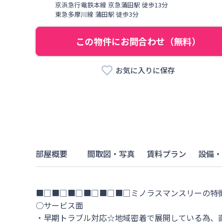
京浜急行電鉄本線
京急蒲田駅
徒歩
13
分
東急多摩川線
蒲田駅
徒歩
3
分
この物件にお問合わせ（無料）
お気に入りに保存
部屋概要
間取図・写真
賃料プラン
設備・
■□■□■□■□■□■□ミノラスマンスリーの特徴
○サービス面

・早期トラブル対応☆地域密着で展開している為、直