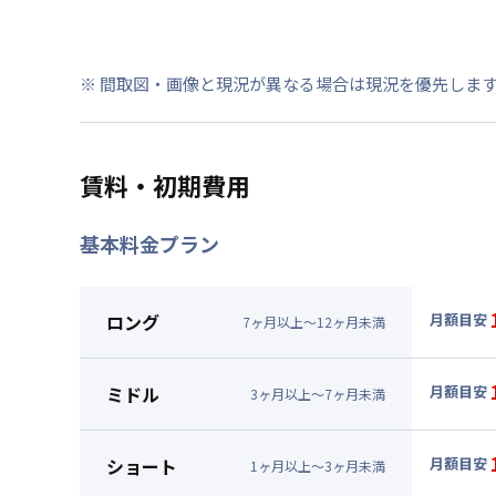
※ 間取図・画像と現況が異なる場合は現況を優先しま
賃料・初期費用
基本料金プラン
ロング
月額目安
7
ヶ
月
以上～
12
ヶ
月
未満
▼
ロン
月額賃料
ミドル
月額目安
3
ヶ
月
以上～
7
ヶ
月
未満
賃料 :
94
▼
ミド
光熱費他 
月額賃料
ショート
月額目安
清掃料他 
1
ヶ
月
以上～
3
ヶ
月
未満
賃料 :
97
▼
ショ