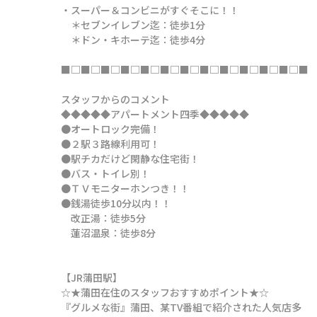
・スーパー＆コンビニがすぐそこに！！

　＊セブンイレブン迄：徒歩1分

　＊ドン・キホーテ迄：徒歩4分

■□■□■□■□■□■□■□■□■□■□■□■□■

スタッフからのコメント

◆◆◆◆◆アパートメント四季◆◆◆◆◆

●オートロック完備！

●２駅３路線利用可！

●駅チカだけど閑静な住宅街！　

●バス・トイレ別！

●ＴＶモニターホンつき！！

●銭湯徒歩10分以内！！

　改正湯：徒歩5分

　蓮沼温泉：徒歩8分

【JR蒲田駅】

☆★蒲田在住のスタッフおすすめポイント★☆

『グルメな街』蒲田、某TV番組で紹介された人気店多