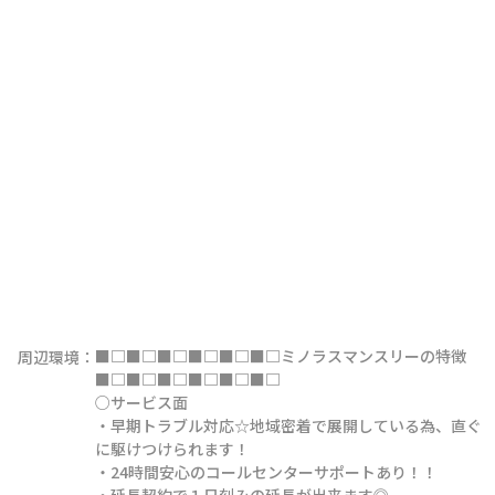
■□■□■□■□■□■□ミノラスマンスリーの特徴
周辺環境：
■□■□■□■□■□■□

○サービス面

・早期トラブル対応☆地域密着で展開している為、直ぐ
に駆けつけられます！

・24時間安心のコールセンターサポートあり！！

・延長契約で１日刻みの延長が出来ます◎
