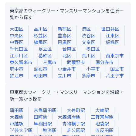
東京都のウィークリー・マンスリーマンションを住所一
覧から探す
大田区
品川区
新宿区
港区
世田谷区
中央区
杉並区
豊島区
渋谷区
江東区
中野区
練馬区
目黒区
文京区
板橋区
千代田区
足立区
台東区
墨田区
江戸川区
葛飾区
北区
荒川区
西東京市
東久留米市
三鷹市
武蔵野市
国分寺市
府中市
調布市
小金井市
小平市
国立市
狛江市
町田市
立川市
多摩市
八王子市
東京都のウィークリー・マンスリーマンションを沿線・
駅一覧から探す
蒲田
駅
京急蒲田
駅
大井町
駅
大崎
駅
大森
駅
田町
駅
大森海岸
駅
三軒茶屋
駅
戸越
駅
早稲田
駅
青物横丁
駅
池袋
駅
学芸大学
駅
鮫洲
駅
芝公園
駅
五反田
駅