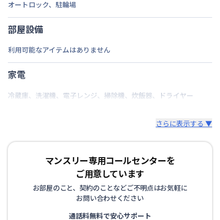
・全部屋レイトチェックアウト付。翌日昼12時退去
ロ、イス、テーブル、テレビ台、カーテンを標準装
オートロック
、
駐輪場
でご支度にもゆとりが持てます。
備。
部屋設備
▼キッチン・掃除用品
利用可能なアイテムはありません
コップ、スプーン、フォーク、お箸、しゃもじ、茶
碗・皿、洗濯用洗剤、洗濯カゴ、固形石鹸、石鹸スタ
家電
ンド、スリッパ、トイレットペーパー、ゴミ箱、ゴミ
袋（45ℓ）、消臭剤、傘など
冷蔵庫
、
洗濯機
、
電子レンジ
、
掃除機
、
炊飯器
、
ドライヤー
▼寝具・リネン
さらに表示する ▼
掛け布団、枕、枕カバー、シーツ、毛布、バスタオ
ル、バスマット、フェイスタオル
※お布団類は全て羽毛布団を設置。人数に合わせて敷
マンスリー専用コールセンターを
布団も追加可能です。
ご用意しています
その他、調理器具セット、生活用品セット、お掃除セ
お部屋のこと、契約のことなどご不明点はお気軽に
ットなどをオプションでご用意しています。
お問い合わせください
通話料無料で安心サポート