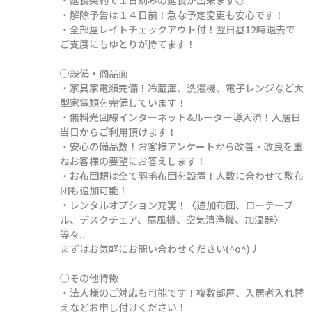
・解除予告は１４日前！急な予定変更も安心です！

・全部屋レイトチェックアウト付！翌日昼12時退去で
ご支度にもゆとりが持てます！

○設備・商品面

・家具家電類完備！冷蔵庫、洗濯機、電子レンジなど大
型家電類を完備しています！

・無料光回線インターネット&ルーター導入済！入居日
当日からご利用頂けます！

・安心の備品数！お客様アンケートから改善・改良を重
ねお客様の要望にお答えします！

・お布団類は全て羽毛布団を設置！人数に合わせて敷布
団も追加可能！

・レンタルオプション充実！〈追加布団、ローテーブ
ル、デスクチェア、扇風機、空気清浄機、加湿器〉
等々..

まずはお気軽にお問い合わせください(^o^)丿

○その他特徴

・法人様のご対応も可能です！複数部屋、入居者入れ替
えなどお申し付けください！
