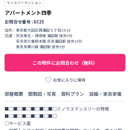
マンスリーマンション
アパートメント四季
お問合せ番号 :
6325
住所：
東京都
大田区
西蒲田
５丁目
19-15
交通：
京浜東北・根岸線
蒲田駅
徒歩
3
分
京浜急行電鉄本線
京急蒲田駅
徒歩
13
分
東急多摩川線
蒲田駅
徒歩
3
分
この物件にお問合わせ（無料）
お気に入りに保存
部屋概要
間取図・写真
賃料プラン
設備・家具家電
■□■□■□■□■□■□ミノラスマンスリーの特徴
■□■□■□■□■□■□

○サービス面
