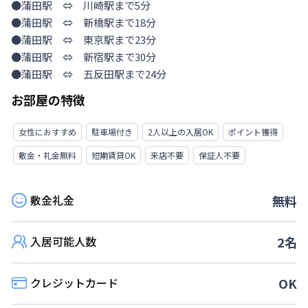
●蒲田駅　⇔　川崎駅まで5分

●蒲田駅　⇔　新橋駅まで18分

●蒲田駅　⇔　東京駅まで23分

●蒲田駅　⇔　新宿駅まで30分

●蒲田駅　⇔　五反田駅まで24分
お部屋の特徴
女性におすすめ
駐車場付き
2人以上の入居OK
ポイント獲得
敷金・礼金無料
短期賃貸OK
来店不要
保証人不要
敷金礼金
無料
入居可能人数
2
名
クレジットカード
OK