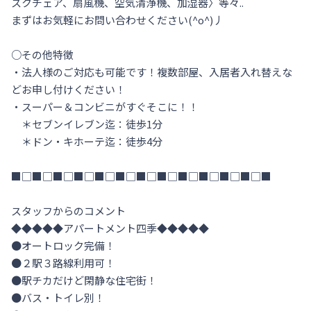
スクチェア、扇風機、空気清浄機、加湿器〉等々..

まずはお気軽にお問い合わせください(^o^)丿

○その他特徴

・法人様のご対応も可能です！複数部屋、入居者入れ替えな
どお申し付けください！

・スーパー＆コンビニがすぐそこに！！

　＊セブンイレブン迄：徒歩1分

　＊ドン・キホーテ迄：徒歩4分

■□■□■□■□■□■□■□■□■□■□■□■□■

スタッフからのコメント

◆◆◆◆◆アパートメント四季◆◆◆◆◆

●オートロック完備！

●２駅３路線利用可！

●駅チカだけど閑静な住宅街！　

●バス・トイレ別！
