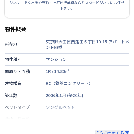
ジネス 急な出張や転勤・社宅代行業務ならミスタービジネスにお任せ
下さい。
物件概要
東京都大田区西蒲田５丁目19-15
アパートメ
所在地
ント四季
物件種別
マンション
間取り・面積
1R
/
14.80
㎡
建物構造
RC（鉄筋コンクリート）
築年数
2006年1月
(築
20
年)
ベットタイプ
シングルベッド
階建・総戸数
鍵の種類
さらに表示する ▼