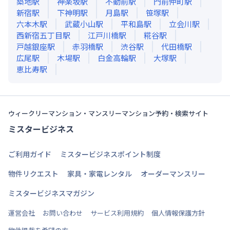
築地
駅
神楽坂
駅
不動前
駅
門前仲町
駅
新宿
駅
下神明
駅
月島
駅
笹塚
駅
六本木
駅
武蔵小山
駅
平和島
駅
立会川
駅
西新宿五丁目
駅
江戸川橋
駅
糀谷
駅
戸越銀座
駅
赤羽橋
駅
渋谷
駅
代田橋
駅
広尾
駅
木場
駅
白金高輪
駅
大塚
駅
恵比寿
駅
ウィークリーマンション・マンスリーマンション予約・検索サイト
ミスタービジネス
ご利用ガイド
ミスタービジネスポイント制度
物件リクエスト
家具・家電レンタル
オーダーマンスリー
ミスタービジネスマガジン
運営会社
お問い合わせ
サービス利用規約
個人情報保護方針