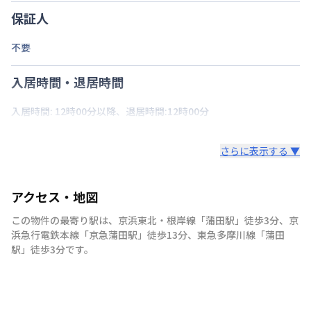
保証人
不要
入居時間・退居時間
入居時間: 12時00分以降、退居時間:12時00分
さらに表示する ▼
アクセス・地図
この物件の最寄り駅は
、
京浜東北・根岸線
「
蒲田駅
」
徒歩3分
、
京
浜急行電鉄本線
「
京急蒲田駅
」
徒歩13分
、
東急多摩川線
「
蒲田
駅
」
徒歩3分
です。