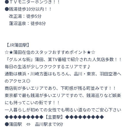
●ＴＶモニターホンつき！！

●銭湯徒歩10分以内！！

　改正湯：徒歩5分

　蓮沼温泉：徒歩8分

【JR蒲田駅】

☆★蒲田在住のスタッフおすすめポイント★☆

『グルメな街』蒲田、某TV番組で紹介された人気店多数！！

毎日の生活が少しワクワクするエリアです♪

通勤は横浜・川崎方面はもちろん、品川・東京、羽田空港へ
のアクセス◎

商店街が多いエリアであり、下町感が残る町並みです！！

東京都で最も銭湯が多いエリアですので、銭湯巡りなど娯楽
にも持ってこいの街です！！

一人暮らしが初めての女性でも明るい道なのでご安心下さい

◆◆◆◆◆◆◆◆◆【主要駅】◆◆◆◆◆◆◆◆◆

●蒲田駅　⇔　品川駅まで9分
