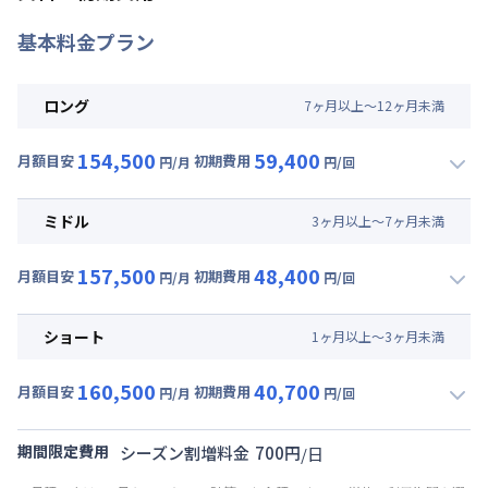
基本料金プラン
ロング
7
ヶ
月
以上～
12
ヶ
月
未満
154,500
59,400
月額目安
初期費用
円/月
円/回
▼
ロング
利用時の料金詳細
月額賃料目安(30日利用)
ミドル
3
ヶ
月
以上～
7
ヶ
月
未満
賃料 :
94,800円/月 (3,160円/日)
157,500
48,400
光熱費他 :
27,000円/月 (900円/日) (税抜)
月額目安
初期費用
円/月
円/回
▼
ミドル
利用時の料金詳細
清掃料他 :
38,500円/回
月額賃料目安(30日利用)
その他費用 :
ショート
1
ヶ
月
以上～
3
ヶ
月
未満
管理費
:
30,000円/月 (1,000円/日)
賃料 :
97,800円/月 (3,260円/日)
初期費用
160,500
40,700
光熱費他 :
27,000円/月 (900円/日) (税抜)
月額目安
初期費用
円/月
円/回
契約事務手数料 : 10,000円/回 (税抜)
▼
ショート
利用時の料金詳細
清掃料他 :
27,500円/回
リネン代 : 9,000円/回 (税抜)
月額賃料目安(30日利用)
その他費用 :
期間限定費用
シーズン割増料金
700
円
/
日
管理費
:
30,000円/月 (1,000円/日)
賃料 :
100,800円/月 (3,360円/日)