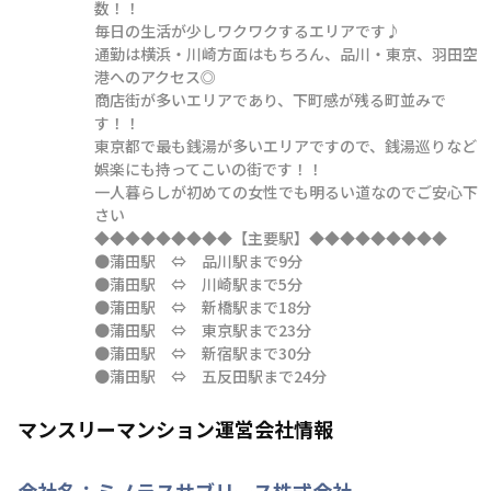
数！！

毎日の生活が少しワクワクするエリアです♪

通勤は横浜・川崎方面はもちろん、品川・東京、羽田空
港へのアクセス◎

商店街が多いエリアであり、下町感が残る町並みで
す！！

東京都で最も銭湯が多いエリアですので、銭湯巡りなど
娯楽にも持ってこいの街です！！

一人暮らしが初めての女性でも明るい道なのでご安心下
さい

◆◆◆◆◆◆◆◆◆【主要駅】◆◆◆◆◆◆◆◆◆

●蒲田駅　⇔　品川駅まで9分

●蒲田駅　⇔　川崎駅まで5分

●蒲田駅　⇔　新橋駅まで18分

●蒲田駅　⇔　東京駅まで23分

●蒲田駅　⇔　新宿駅まで30分

●蒲田駅　⇔　五反田駅まで24分
マンスリーマンション運営会社情報
会社名：
ミノラスサブリース株式会社