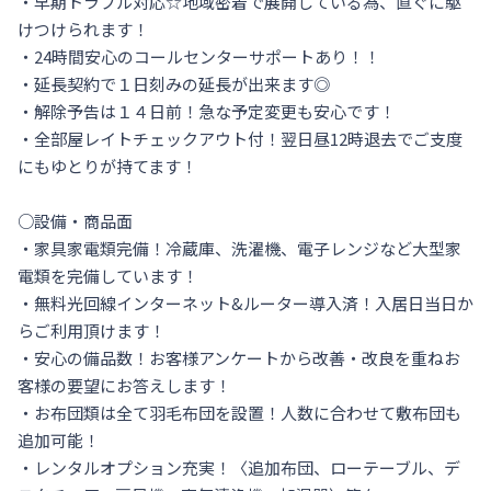
・早期トラブル対応☆地域密着で展開している為、直ぐに駆
けつけられます！

・24時間安心のコールセンターサポートあり！！

・延長契約で１日刻みの延長が出来ます◎

・解除予告は１４日前！急な予定変更も安心です！

・全部屋レイトチェックアウト付！翌日昼12時退去でご支度
にもゆとりが持てます！

○設備・商品面

・家具家電類完備！冷蔵庫、洗濯機、電子レンジなど大型家
電類を完備しています！

・無料光回線インターネット&ルーター導入済！入居日当日か
らご利用頂けます！

・安心の備品数！お客様アンケートから改善・改良を重ねお
客様の要望にお答えします！

・お布団類は全て羽毛布団を設置！人数に合わせて敷布団も
追加可能！

・レンタルオプション充実！〈追加布団、ローテーブル、デ