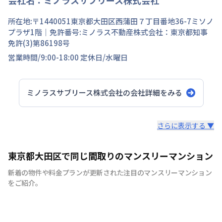
所在地:〒
1440051
東京都
大田区
西蒲田
７丁目
番地
36-7ミソノ
プラザ1階
｜免許番号:
ミノラス不動産株式会社：東京都知事
免許(3)第86198号
営業時間/
9:00-18:00
定休日/
水曜日
ミノラスサブリース株式会社
の会社詳細をみる
スタッフからのコメント
さらに表示する ▼
当社は東京都大田区・品川区・川崎駅周辺を主に260部屋
東京都大田区で同じ間取りのマンスリーマンション
運営をしております。地域密着型でお客様にとって最適な
新着の物件や料金プランが更新された注目のマンスリーマンション
お部屋のご紹介をさせていただきます。駐車場付きやご家
をご紹介。
族様向けの広めのお部屋、出張の際の宿舎利用までご用意
できますので、お気軽にお問合せくださいませ。