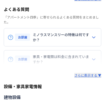
部屋の向き
よくある質問
禁煙・喫煙
「アパートメント四季」に寄せられるよくある質問をまとめまし
た。
京浜東北・根岸線
蒲田駅
徒歩
3
分
交通
京浜急行電鉄本線
京急蒲田駅
徒歩
13
分
ミノラスマンスリーの特徴は何です
東急多摩川線
蒲田駅
徒歩
3
分
お部屋
か？
定員
2
名
『敷金』『礼金』などの初期費用は無し！
あり(空き要確認)
コスト削減に◎
駐車場
家具・家電類は料金に含まれていま
敷地内駐車場
、
近隣パーキング
お部屋
すか？
・早期トラブル対応☆地域密着で展開している為、直
次回更新日
情報更新日より14日以内
入居後すぐに日常生活を送る為の、生活に必要な家具
ぐに駆けつけられます。
さらに表示する ▼
家電・生活用品を
すべて取り揃えています！
・24時間安心のコールセンターサポートをご用意し
情報更新日
2026年7月23日
ています。
設備・家具家電情報
▼家電・家具
近隣駐車場ご紹介可能！！
・延長契約で１日刻みの延長OK！
・解除予告は１４日前！急な予定変更もご安心くださ
テレビ、ドライヤー、炊飯ジャー、洗濯機、掃除機、
建物設備
い。
ベッド、冷蔵庫、電子レンジ、照明、ケトル、コン