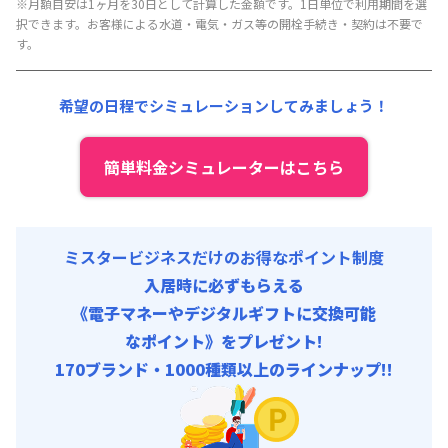
※月額目安は1ヶ月を30日として計算した金額です。1日単位で利用期間を選
初期費用
光熱費他 :
27,000円/月 (900円/日) (税抜)
択できます。お客様による水道・電気・ガス等の開栓手続き・契約は不要で
契約事務手数料 : 10,000円/回 (税抜)
清掃料他 :
19,800円/回
す。
リネン代 : 9,000円/回 (税抜)
その他費用 :
管理費
:
30,000円/月 (1,000円/日)
希望の日程でシミュレーションしてみましょう！
初期費用
契約事務手数料 : 10,000円/回 (税抜)
簡単料金シミュレーターはこちら
リネン代 : 9,000円/回 (税抜)
ミスタービジネスだけのお得なポイント制度
入居時に必ずもらえる
《電子マネーやデジタルギフトに交換可能
なポイント》をプレゼント!
170ブランド・1000種類以上のラインナップ!!