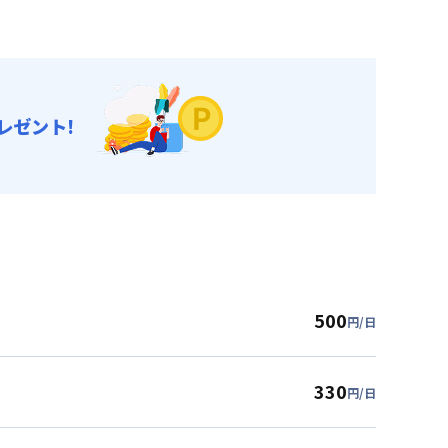
レゼント!
500
円/日
330
円/日