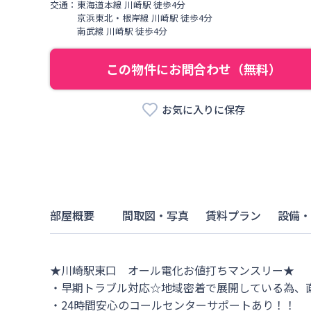
交通：
東海道本線
川崎駅
徒歩
4
分
京浜東北・根岸線
川崎駅
徒歩
4
分
南武線
川崎駅
徒歩
4
分
この物件にお問合わせ（無料）
お気に入りに保存
部屋概要
間取図・写真
賃料プラン
設備・
★川崎駅東口　オール電化お値打ちマンスリー★

・早期トラブル対応☆地域密着で展開している為、直
・24時間安心のコールセンターサポートあり！！
