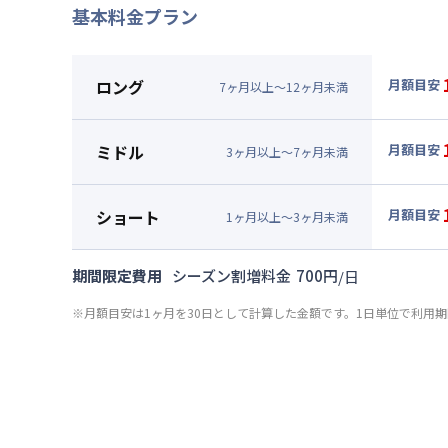
基本料金プラン
ロング
月額目安
7
ヶ
月
以上～
12
ヶ
月
未満
▼
ロン
月額賃料
ミドル
月額目安
3
ヶ
月
以上～
7
ヶ
月
未満
賃料 :
84
▼
ミド
光熱費他 
月額賃料
ショート
月額目安
清掃料他 
1
ヶ
月
以上～
3
ヶ
月
未満
賃料 :
87
▼
ショ
その他費用
光熱費他 
月額賃料
管理費
期間限定費用
シーズン割増料金
700
円
/
日
清掃料他 
初期費用
賃料 :
90
その他費用
※月額目安は1ヶ月を30日として計算した金額です。1日単位で利用
光熱費他 
契約事務手数
管理費
清掃料他 
リネン代 :
初期費用
その他費用
契約事務手数
管理費
リネン代 :
初期費用