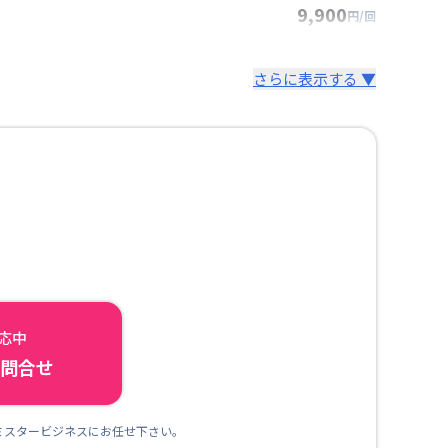
9,900
円/回
さらに表示する ▼
対応中
ら問合せ
ミスタービジネスにお任せ下さい。