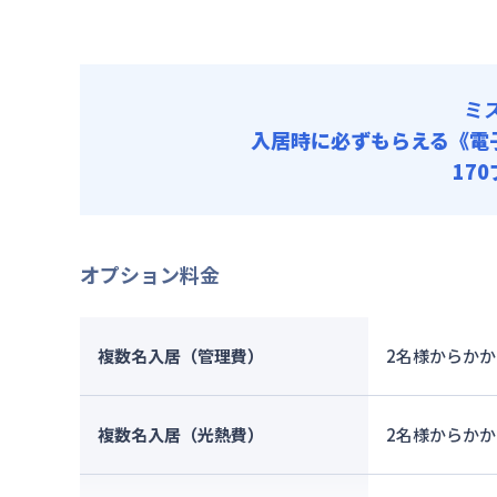
契約事務手数
リネン代 :
ミ
入居時に必ずもらえる
《電
17
オプション料金
複数名入居（管理費）
2名様からか
複数名入居（光熱費）
2名様からか