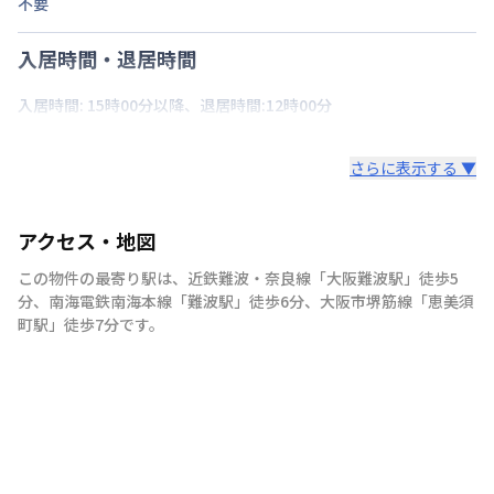
不要
入居時間・退居時間
入居時間: 15時00分以降、退居時間:12時00分
さらに表示する ▼
アクセス・地図
この物件の最寄り駅は
、
近鉄難波・奈良線
「
大阪難波駅
」
徒歩5
分
、
南海電鉄南海本線
「
難波駅
」
徒歩6分
、
大阪市堺筋線
「
恵美須
町駅
」
徒歩7分
です。