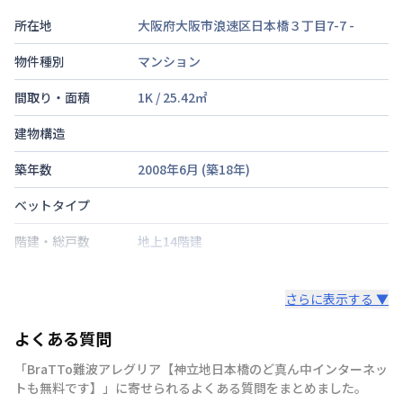
所在地
大阪府大阪市浪速区日本橋３丁目7-7
-
物件種別
マンション
間取り・面積
1K
/
25.42
㎡
建物構造
築年数
2008年6月
(築
18
年)
ベットタイプ
階建・総戸数
地上14階建
鍵の種類
鍵
さらに表示する ▼
部屋の向き
タイプによって異なる
よくある質問
禁煙・喫煙
「BraTTo難波アレグリア【神立地日本橋のど真ん中インターネッ
近鉄難波・奈良線
大阪難波駅
徒歩
5
分
トも無料です】」に寄せられるよくある質問をまとめました。
交通
南海電鉄南海本線
難波駅
徒歩
6
分