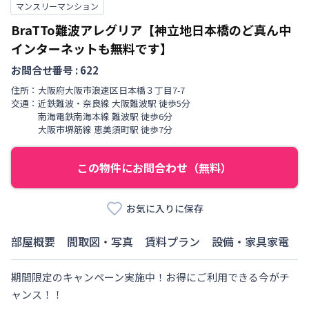
マンスリーマンション
BraTTo難波アレグリア【神立地日本橋のど真ん中
インターネットも無料です】
お問合せ番号 :
622
住所：
大阪府
大阪市浪速区
日本橋
３丁目
7-7
交通：
近鉄難波・奈良線
大阪難波駅
徒歩
5
分
南海電鉄南海本線
難波駅
徒歩
6
分
大阪市堺筋線
恵美須町駅
徒歩
7
分
この物件にお問合わせ（無料）
お気に入りに保存
部屋概要
間取図・写真
賃料プラン
設備・家具家電
期間限定のキャンペーン実施中！お得にご利用できる今がチ
ャンス！！