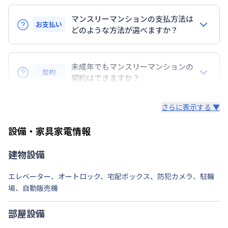
大阪市堺筋線
恵美須町駅
徒歩
7
分
マンスリーマンションの支払方法は
お支払い
定員
どのような方法が選べますか？
2
名
BraTToの運営するマンスリーマンションのお支払い
駐車場
なし
は、指定口座へのお振込み・当社での現金払い、クレ
未成年でもマンスリーマンションの
次回更新日
情報更新日より14日以内
契約
ジットカード払い（DCカード、VISAカード、Master
契約はできますか？
カード、JCBカード、UFJカード、UFJニコス、
情報更新日
2026年7月26日
未成年の方でもご契約いただけますが、「親権者同意
AMEX）、 PayPay払いが可能です。
さらに表示する ▼
書」をご提出いただく事になります。
設備・家具家電情報
建物設備
エレベーター
、
オートロック
、
宅配ボックス
、
防犯カメラ
、
駐輪
場
、
自動販売機
部屋設備