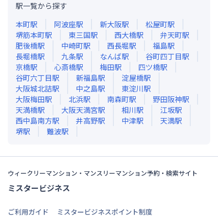
駅一覧から探す
本町
駅
阿波座
駅
新大阪
駅
松屋町
駅
堺筋本町
駅
東三国
駅
西大橋
駅
弁天町
駅
肥後橋
駅
中崎町
駅
西長堀
駅
福島
駅
長堀橋
駅
九条
駅
なんば
駅
谷町四丁目
駅
京橋
駅
心斎橋
駅
梅田
駅
四ツ橋
駅
谷町六丁目
駅
新福島
駅
淀屋橋
駅
大阪城北詰
駅
中之島
駅
東淀川
駅
大阪梅田
駅
北浜
駅
南森町
駅
野田阪神
駅
天満橋
駅
大阪天満宮
駅
相川
駅
江坂
駅
西中島南方
駅
井高野
駅
中津
駅
天満
駅
堺
駅
難波
駅
ウィークリーマンション・マンスリーマンション予約・検索サイト
ミスタービジネス
ご利用ガイド
ミスタービジネスポイント制度