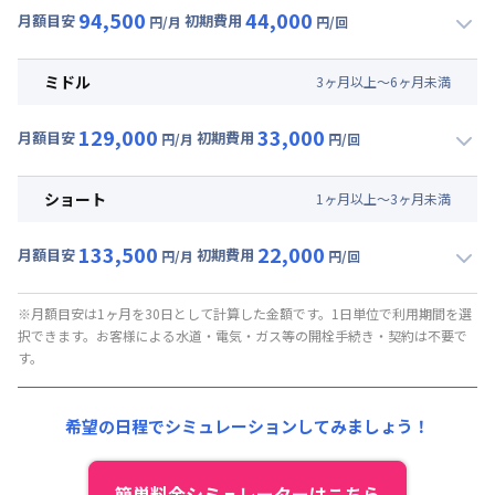
94,500
44,000
月額目安
初期費用
円/月
円/回
▼
ロング
利用時の料金詳細
月額賃料目安(30日利用)
ミドル
3
ヶ
月
以上～
6
ヶ
月
未満
賃料 :
57,000円/月 (1,900円/日)
129,000
33,000
光熱費他 :
0円/月 (0円/日) ※賃料に含める
月額目安
初期費用
円/月
円/回
▼
ミドル
利用時の料金詳細
清掃料他 :
35,000円/回 (税抜)
月額賃料目安(30日利用)
その他費用 :
ショート
1
ヶ
月
以上～
3
ヶ
月
未満
管理費
:
37,500円/月 (1,250円/日)
賃料 :
91,500円/月 (3,050円/日)
初期費用
133,500
22,000
光熱費他 :
0円/月 (0円/日) ※賃料に含める
月額目安
初期費用
円/月
円/回
契約事務手数料 : 5,000円/回 (税抜)
▼
ショート
利用時の料金詳細
清掃料他 :
25,000円/回 (税抜)
月額賃料目安(30日利用)
その他費用 :
※月額目安は1ヶ月を30日として計算した金額です。1日単位で利用期間を選
択できます。お客様による水道・電気・ガス等の開栓手続き・契約は不要で
管理費
:
37,500円/月 (1,250円/日)
賃料 :
96,000円/月 (3,200円/日)
す。
初期費用
光熱費他 :
0円/月 (0円/日) ※賃料に含める
契約事務手数料 : 5,000円/回 (税抜)
清掃料他 :
15,000円/回 (税抜)
希望の日程でシミュレーションしてみましょう！
その他費用 :
管理費
:
37,500円/月 (1,250円/日)
初期費用
簡単料金シミュレーターはこちら