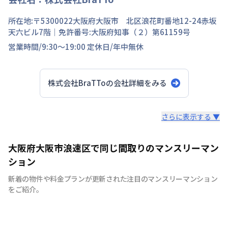
所在地:〒
5300022
大阪府
大阪市 北区
浪花町
番地
12-24赤坂
天六ビル7階
｜免許番号:
大阪府知事（２）第61159号
営業時間/
9:30～19:00
定休日/
年中無休
株式会社BraTTo
の会社詳細をみる
スタッフからのコメント
さらに表示する ▼
全国の主要都市を中心に、即日から利用可能なウィークリ
大阪府大阪市浪速区で同じ間取りのマンスリーマン
ーマンションやマンスリーマンションを紹介しておりま
ション
す。大学受験、単身赴任など様々な用途でお使い いただ
新着の物件や料金プランが更新された注目のマンスリーマンション
ける『BraTTo×weekly＆monthly』をぜひご利用くださ
をご紹介。
い。 敷金・礼金はかかりません。電気・ガス・水道の手
続きも不要でカバン一つでご入居頂けます。