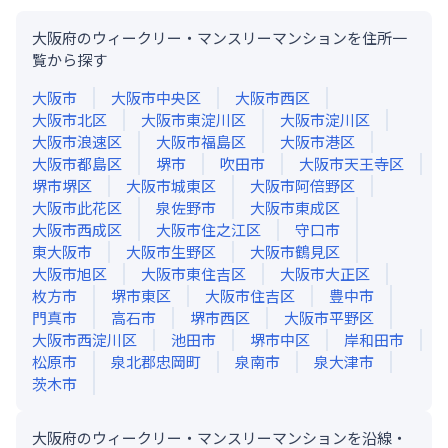
大阪府のウィークリー・マンスリーマンションを住所一
覧から探す
大阪市
大阪市中央区
大阪市西区
大阪市北区
大阪市東淀川区
大阪市淀川区
大阪市浪速区
大阪市福島区
大阪市港区
大阪市都島区
堺市
吹田市
大阪市天王寺区
堺市堺区
大阪市城東区
大阪市阿倍野区
大阪市此花区
泉佐野市
大阪市東成区
大阪市西成区
大阪市住之江区
守口市
東大阪市
大阪市生野区
大阪市鶴見区
大阪市旭区
大阪市東住吉区
大阪市大正区
枚方市
堺市東区
大阪市住吉区
豊中市
門真市
高石市
堺市西区
大阪市平野区
大阪市西淀川区
池田市
堺市中区
岸和田市
松原市
泉北郡忠岡町
泉南市
泉大津市
茨木市
大阪府のウィークリー・マンスリーマンションを沿線・