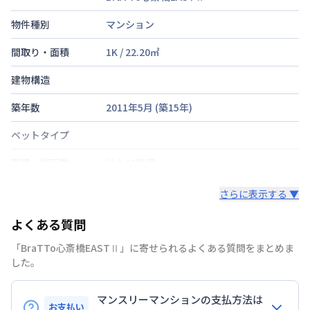
物件種別
マンション
間取り・面積
1K
/
22.20
㎡
建物構造
築年数
2011年5月
(築
15
年)
ベットタイプ
階建・総戸数
地上13階建
鍵の種類
鍵
さらに表示する ▼
部屋の向き
タイプによって異なる
よくある質問
禁煙・喫煙
「BraTTo心斎橋EASTⅡ」に寄せられるよくある質問をまとめま
した。
大阪市長堀鶴見緑地
長堀橋駅
徒歩
4
分
交通
大阪市堺筋線
長堀橋駅
徒歩
4
分
マンスリーマンションの支払方法は
近鉄難波・奈良線
近鉄日本橋駅
徒歩
10
分
お支払い