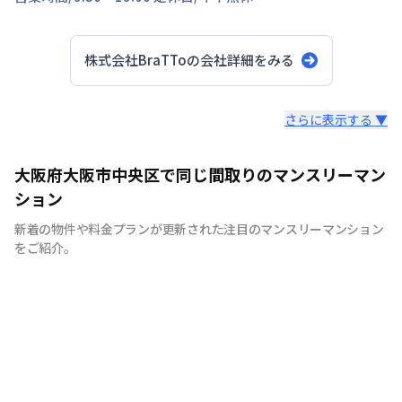
株式会社BraTTo
の会社詳細をみる
スタッフからのコメント
さらに表示する ▼
全国の主要都市を中心に、即日から利用可能なウィークリ
大阪府大阪市中央区で同じ間取りのマンスリーマン
ーマンションやマンスリーマンションを紹介しておりま
ション
す。大学受験、単身赴任など様々な用途でお使い いただ
新着の物件や料金プランが更新された注目のマンスリーマンション
ける『BraTTo×weekly＆monthly』をぜひご利用くださ
をご紹介。
い。 敷金・礼金はかかりません。電気・ガス・水道の手
続きも不要でカバン一つでご入居頂けます。