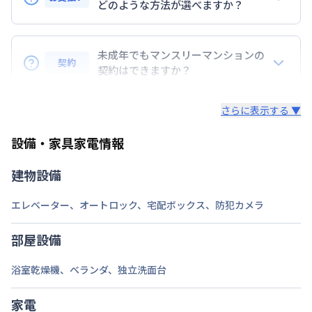
どのような方法が選べますか？
定員
2
名
BraTToの運営するマンスリーマンションのお支払い
駐車場
なし
は、指定口座へのお振込み・当社での現金払い、クレ
未成年でもマンスリーマンションの
契約
ジットカード払い（DCカード、VISAカード、Master
契約はできますか？
次回更新日
情報更新日より14日以内
カード、JCBカード、UFJカード、UFJニコス、
未成年の方でもご契約いただけますが、「親権者同意
AMEX）、 PayPay払いが可能です。
情報更新日
2026年7月26日
さらに表示する ▼
書」をご提出いただく事になります。
設備・家具家電情報
建物設備
エレベーター
、
オートロック
、
宅配ボックス
、
防犯カメラ
部屋設備
浴室乾燥機
、
ベランダ
、
独立洗面台
家電