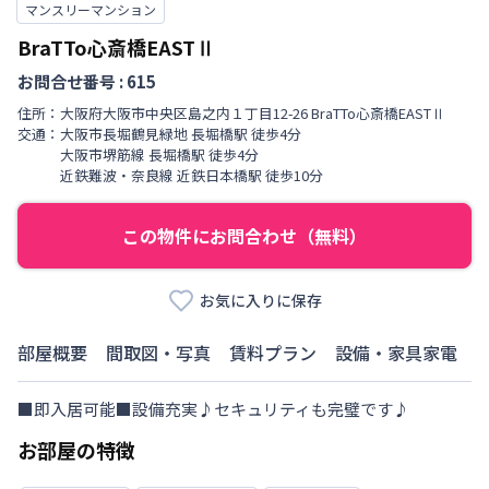
マンスリーマンション
BraTTo心斎橋EASTⅡ
お問合せ番号 :
615
住所：
大阪府
大阪市中央区
島之内
１丁目
12-26 BraTTo心斎橋EASTⅡ
交通：
大阪市長堀鶴見緑地
長堀橋駅
徒歩
4
分
大阪市堺筋線
長堀橋駅
徒歩
4
分
近鉄難波・奈良線
近鉄日本橋駅
徒歩
10
分
この物件にお問合わせ（無料）
お気に入りに保存
部屋概要
間取図・写真
賃料プラン
設備・家具家電
■即入居可能■設備充実♪セキュリティも完璧です♪
お部屋の特徴