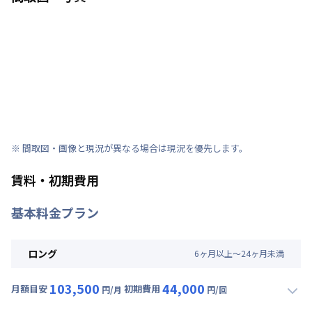
※ 間取図・画像と現況が異なる場合は現況を優先します。
賃料・初期費用
基本料金プラン
ロング
6
ヶ
月
以上～
24
ヶ
月
未満
103,500
44,000
月額目安
初期費用
円/月
円/回
▼
ロング
利用時の料金詳細