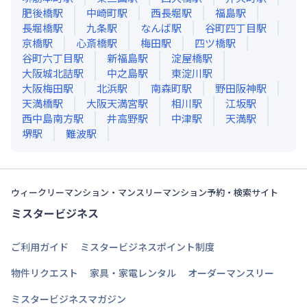
肥後橋
駅
中崎町
駅
西長堀
駅
福島
駅
長堀橋
駅
九条
駅
なんば
駅
谷町四丁目
駅
京橋
駅
心斎橋
駅
梅田
駅
四ツ橋
駅
谷町六丁目
駅
新福島
駅
淀屋橋
駅
大阪城北詰
駅
中之島
駅
東淀川
駅
大阪梅田
駅
北浜
駅
南森町
駅
野田阪神
駅
天満橋
駅
大阪天満宮
駅
相川
駅
江坂
駅
西中島南方
駅
井高野
駅
中津
駅
天満
駅
堺
駅
難波
駅
ウィークリーマンション・マンスリーマンション予約・検索サイト
ミスタービジネス
ご利用ガイド
ミスタービジネスポイント制度
物件リクエスト
家具・家電レンタル
オーダーマンスリー
ミスタービジネスマガジン