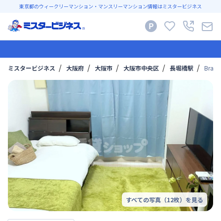
東京都のウィークリーマンション・マンスリーマンション情報はミスタービジネス
ミスタービジネス
大阪府
大阪市
大阪市中央区
長堀橋駅
BraT
すべての写真（
12
枚）を見る