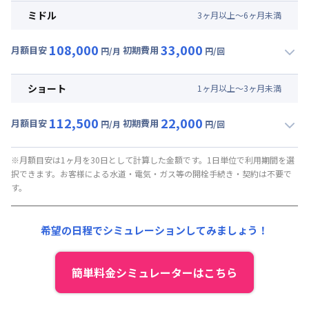
月額賃料目安(30日利用)
ミドル
3
ヶ
月
以上～
6
ヶ
月
未満
賃料 :
66,000円/月 (2,200円/日)
108,000
33,000
光熱費他 :
0円/月 (0円/日) ※賃料に含める
月額目安
初期費用
円/月
円/回
▼
ミドル
利用時の料金詳細
清掃料他 :
35,000円/回 (税抜)
月額賃料目安(30日利用)
その他費用 :
ショート
1
ヶ
月
以上～
3
ヶ
月
未満
管理費
:
37,500円/月 (1,250円/日)
賃料 :
70,500円/月 (2,350円/日)
初期費用
112,500
22,000
光熱費他 :
0円/月 (0円/日) ※賃料に含める
月額目安
初期費用
円/月
円/回
契約事務手数料 : 5,000円/回 (税抜)
▼
ショート
利用時の料金詳細
清掃料他 :
25,000円/回 (税抜)
月額賃料目安(30日利用)
その他費用 :
※月額目安は1ヶ月を30日として計算した金額です。1日単位で利用期間を選
択できます。お客様による水道・電気・ガス等の開栓手続き・契約は不要で
管理費
:
37,500円/月 (1,250円/日)
賃料 :
75,000円/月 (2,500円/日)
す。
初期費用
光熱費他 :
0円/月 (0円/日) ※賃料に含める
契約事務手数料 : 5,000円/回 (税抜)
清掃料他 :
15,000円/回 (税抜)
希望の日程でシミュレーションしてみましょう！
その他費用 :
管理費
:
37,500円/月 (1,250円/日)
初期費用
簡単料金シミュレーターはこちら
契約事務手数料 : 5,000円/回 (税抜)