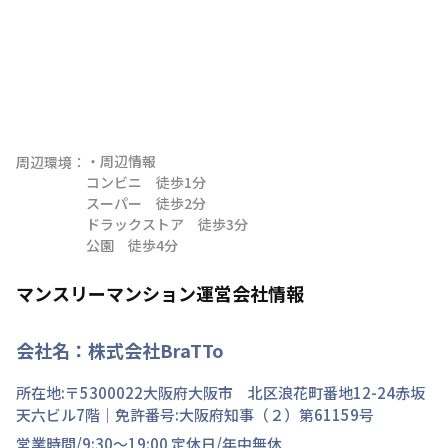
・周辺情報

周辺環境：
コンビニ　徒歩1分

スーパー　徒歩2分

ドラックストア　徒歩3分

公園　徒歩4分
マンスリーマンション運営会社情報
会社名：
株式会社BraTTo
所在地:〒
5300022
大阪府
大阪市 北区
浪花町
番地
12-24赤坂
天六ビル7階
｜免許番号:
大阪府知事（２）第61159号
営業時間/
9:30～19:00
定休日/
年中無休