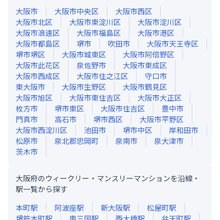
大阪市
大阪市中央区
大阪市西区
大阪市北区
大阪市東淀川区
大阪市淀川区
大阪市浪速区
大阪市福島区
大阪市港区
大阪市都島区
堺市
吹田市
大阪市天王寺区
堺市堺区
大阪市城東区
大阪市阿倍野区
大阪市此花区
泉佐野市
大阪市東成区
大阪市西成区
大阪市住之江区
守口市
東大阪市
大阪市生野区
大阪市鶴見区
大阪市旭区
大阪市東住吉区
大阪市大正区
枚方市
堺市東区
大阪市住吉区
豊中市
門真市
高石市
堺市西区
大阪市平野区
大阪市西淀川区
池田市
堺市中区
岸和田市
松原市
泉北郡忠岡町
泉南市
泉大津市
茨木市
大阪府のウィークリー・マンスリーマンションを沿線・
駅一覧から探す
本町
駅
阿波座
駅
新大阪
駅
松屋町
駅
堺筋本町
駅
東三国
駅
西大橋
駅
弁天町
駅