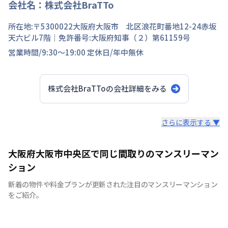
会社名：
株式会社BraTTo
所在地:〒
5300022
大阪府
大阪市 北区
浪花町
番地
12-24赤坂
天六ビル7階
｜免許番号:
大阪府知事（２）第61159号
営業時間/
9:30～19:00
定休日/
年中無休
株式会社BraTTo
の会社詳細をみる
スタッフからのコメント
さらに表示する ▼
全国の主要都市を中心に、即日から利用可能なウィークリ
大阪府大阪市中央区で同じ間取りのマンスリーマン
ーマンションやマンスリーマンションを紹介しておりま
ション
す。大学受験、単身赴任など様々な用途でお使い いただ
新着の物件や料金プランが更新された注目のマンスリーマンション
ける『BraTTo×weekly＆monthly』をぜひご利用くださ
をご紹介。
い。 敷金・礼金はかかりません。電気・ガス・水道の手
続きも不要でカバン一つでご入居頂けます。