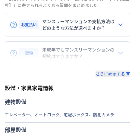
昇】」に寄せられるよくある質問をまとめました。
大阪市中央線
堺筋本町駅
徒歩
7
分
交通
大阪市堺筋線
堺筋本町駅
徒歩
7
分
マンスリーマンションの支払方法は
京阪電気鉄道京阪線
北浜駅
徒歩
8
分
お支払い
どのような方法が選べますか？
定員
2
名
BraTToの運営するマンスリーマンションのお支払い
駐車場
なし
は、指定口座へのお振込み・当社での現金払い、クレ
未成年でもマンスリーマンションの
契約
ジットカード払い（DCカード、VISAカード、Master
契約はできますか？
次回更新日
情報更新日より14日以内
カード、JCBカード、UFJカード、UFJニコス、
未成年の方でもご契約いただけますが、「親権者同意
AMEX）、 PayPay払いが可能です。
情報更新日
2026年7月26日
さらに表示する ▼
書」をご提出いただく事になります。
設備・家具家電情報
建物設備
エレベーター
、
オートロック
、
宅配ボックス
、
防犯カメラ
部屋設備