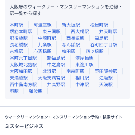
大阪府のウィークリー・マンスリーマンションを沿線・
駅一覧から探す
本町
駅
阿波座
駅
新大阪
駅
松屋町
駅
堺筋本町
駅
東三国
駅
西大橋
駅
弁天町
駅
肥後橋
駅
中崎町
駅
西長堀
駅
福島
駅
長堀橋
駅
九条
駅
なんば
駅
谷町四丁目
駅
京橋
駅
心斎橋
駅
梅田
駅
四ツ橋
駅
谷町六丁目
駅
新福島
駅
淀屋橋
駅
大阪城北詰
駅
中之島
駅
東淀川
駅
大阪梅田
駅
北浜
駅
南森町
駅
野田阪神
駅
天満橋
駅
大阪天満宮
駅
相川
駅
江坂
駅
西中島南方
駅
井高野
駅
中津
駅
天満
駅
堺
駅
難波
駅
ウィークリーマンション・マンスリーマンション予約・検索サイト
ミスタービジネス