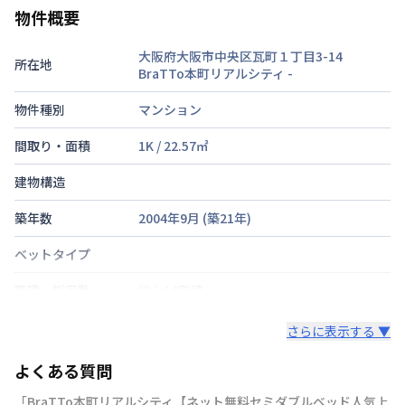
物件概要
大阪府大阪市中央区瓦町１丁目3-14
所在地
BraTTo本町リアルシティ
-
物件種別
マンション
間取り・面積
1K
/
22.57
㎡
建物構造
築年数
2004年9月
(築
21
年)
ベットタイプ
階建・総戸数
地上14階建
鍵の種類
鍵
さらに表示する ▼
部屋の向き
タイプによって異なる
よくある質問
禁煙・喫煙
「BraTTo本町リアルシティ【ネット無料セミダブルベッド人気上