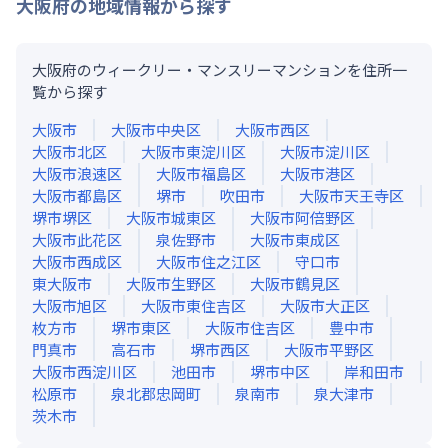
大阪府
の地域情報から探す
大阪府のウィークリー・マンスリーマンションを住所一
覧から探す
大阪市
大阪市中央区
大阪市西区
大阪市北区
大阪市東淀川区
大阪市淀川区
大阪市浪速区
大阪市福島区
大阪市港区
大阪市都島区
堺市
吹田市
大阪市天王寺区
堺市堺区
大阪市城東区
大阪市阿倍野区
大阪市此花区
泉佐野市
大阪市東成区
大阪市西成区
大阪市住之江区
守口市
東大阪市
大阪市生野区
大阪市鶴見区
大阪市旭区
大阪市東住吉区
大阪市大正区
枚方市
堺市東区
大阪市住吉区
豊中市
門真市
高石市
堺市西区
大阪市平野区
大阪市西淀川区
池田市
堺市中区
岸和田市
松原市
泉北郡忠岡町
泉南市
泉大津市
茨木市