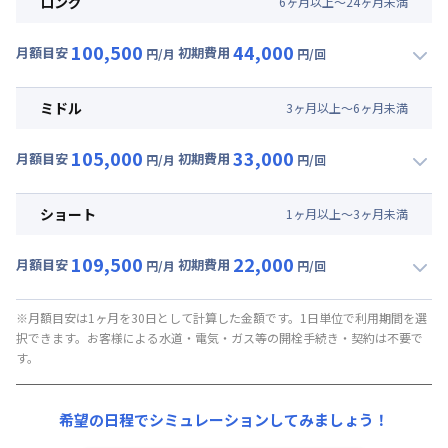
ロング
6
ヶ
月
以上～
24
ヶ
月
未満
100,500
44,000
月額目安
初期費用
円/月
円/回
▼
ロング
利用時の料金詳細
月額賃料目安(30日利用)
ミドル
3
ヶ
月
以上～
6
ヶ
月
未満
賃料 :
63,000円/月 (2,100円/日)
105,000
33,000
光熱費他 :
0円/月 (0円/日) ※賃料に含める
月額目安
初期費用
円/月
円/回
▼
ミドル
利用時の料金詳細
清掃料他 :
35,000円/回 (税抜)
月額賃料目安(30日利用)
その他費用 :
ショート
1
ヶ
月
以上～
3
ヶ
月
未満
管理費
:
37,500円/月 (1,250円/日)
賃料 :
67,500円/月 (2,250円/日)
初期費用
109,500
22,000
光熱費他 :
0円/月 (0円/日) ※賃料に含める
月額目安
初期費用
円/月
円/回
契約事務手数料 : 5,000円/回 (税抜)
▼
ショート
利用時の料金詳細
清掃料他 :
25,000円/回 (税抜)
月額賃料目安(30日利用)
その他費用 :
※月額目安は1ヶ月を30日として計算した金額です。1日単位で利用期間を選
択できます。お客様による水道・電気・ガス等の開栓手続き・契約は不要で
管理費
:
37,500円/月 (1,250円/日)
賃料 :
72,000円/月 (2,400円/日)
す。
初期費用
光熱費他 :
0円/月 (0円/日) ※賃料に含める
契約事務手数料 : 5,000円/回 (税抜)
清掃料他 :
15,000円/回 (税抜)
希望の日程でシミュレーションしてみましょう！
その他費用 :
管理費
:
37,500円/月 (1,250円/日)