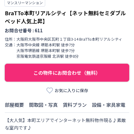
マンスリーマンション
BraTTo本町リアルシティ【ネット無料セミダブル
ベッド人気上昇】
お問合せ番号 :
611
住所：
大阪府
大阪市中央区
瓦町
１丁目
3-14 BraTTo本町リアルシティ
交通：
大阪市中央線
堺筋本町駅
徒歩
7
分
大阪市堺筋線
堺筋本町駅
徒歩
7
分
京阪電気鉄道京阪線
北浜駅
徒歩
8
分
この物件にお問合わせ（無料）
お気に入りに保存
部屋概要
間取図・写真
賃料プラン
設備・家具家電
【大人気】本町エリアでインターネット無料物件現る♪素敵
な室内です♪