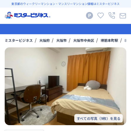
東京都のウィークリーマンション・マンスリーマンション情報はミスタービジネス
ミスタービジネス
大阪府
大阪市
大阪市中央区
堺筋本町駅
Br
すべての写真（
9
枚）を見る