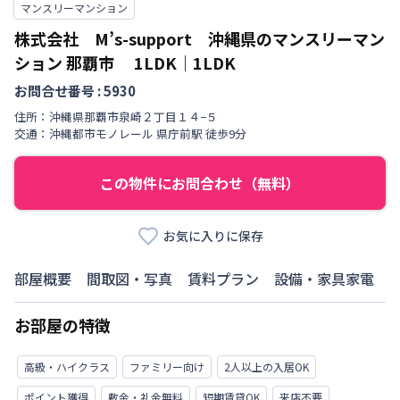
マンスリーマンション
株式会社 M’s-support 沖縄県のマンスリーマン
ション 那覇市
1LDK
｜
1LDK
お問合せ番号 :
5930
住所：
沖縄県
那覇市
泉崎
２丁目
１４−５
交通：
沖縄都市モノレール
県庁前駅
徒歩
9
分
この物件にお問合わせ（無料）
お気に入りに保存
部屋概要
間取図・写真
賃料プラン
設備・家具家電
お部屋の特徴
高級・ハイクラス
ファミリー向け
2人以上の入居OK
ポイント獲得
敷金・礼金無料
短期賃貸OK
来店不要