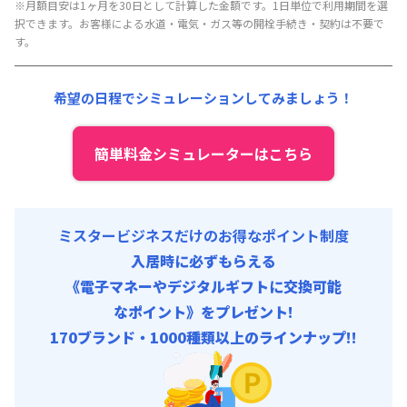
月額賃料目安(30日利用)
※月額目安は1ヶ月を30日として計算した金額です。1日単位で利用期間を選
択できます。お客様による水道・電気・ガス等の開栓手続き・契約は不要で
賃料 :
260,000円/月
す。
光熱費他 :
0円/月 (0円/日) (税抜)
清掃料他 :
0円/回 (税抜)
希望の日程でシミュレーションしてみましょう！
簡単料金シミュレーターはこちら
ミスタービジネスだけのお得なポイント制度
入居時に必ずもらえる
《電子マネーやデジタルギフトに交換可能
なポイント》をプレゼント!
170ブランド・1000種類以上のラインナップ!!