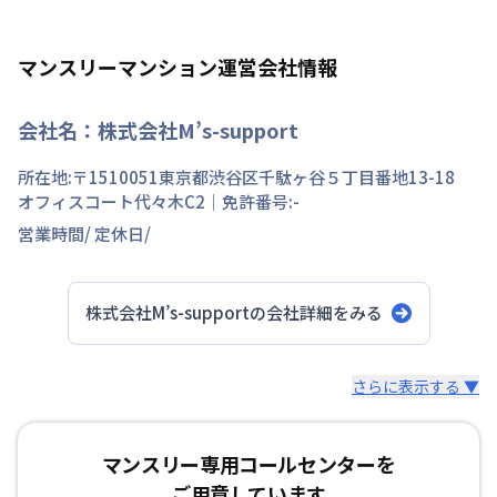
マンスリーマンション運営会社情報
会社名：
株式会社M’s-support
所在地:〒
1510051
東京都
渋谷区
千駄ヶ谷
５丁目
番地
13-18
オフィスコート代々木C2
｜免許番号:
-
営業時間/
定休日/
株式会社M’s-support
の会社詳細をみる
スタッフからのコメント
さらに表示する ▼
10年以上の歴史と実績を誇る民泊業界のパイオニア！24
マンスリー専用コールセンターを
時間365日･多言語対応！
ご用意しています