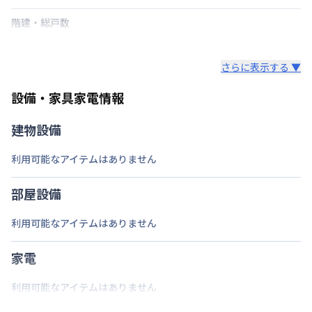
階建・総戸数
鍵の種類
さらに表示する ▼
部屋の向き
設備・家具家電情報
禁煙・喫煙
建物設備
交通
沖縄都市モノレール
県庁前駅
徒歩
9
分
利用可能なアイテムはありません
定員
8
名
駐車場
なし
部屋設備
次回更新日
情報更新日より14日以内
利用可能なアイテムはありません
情報更新日
2026年7月27日
家電
利用可能なアイテムはありません