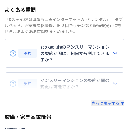
部屋の向き
よくある質問
禁煙・喫煙
「SステイSY岡山駅西口★インターネットWi-Fiレンタル可｜ダブ
山陽本線
岡山駅
徒歩
3
分
ルベッド、浴室暖房乾燥機、IH２口キッチンなど設備充実」に寄
交通
東海道・山陽新幹線
岡山駅
徒歩
3
分
せられるよくある質問をまとめました。
岡山電軌東山本線
岡山駅前駅
徒歩
7
分
stoked lifeのマンスリーマンション
定員
2
名
の契約期間は、何日から利用できま
予約
駐車場
なし
すか？
次回更新日
情報更新日より14日以内
7日以上からのご契約期間ですが1ヶ月（30日）以上
のご契約期間の地域もございますのでお気軽にお問い
マンスリーマンションの契約期間の
情報更新日
2026年7月23日
契約
合わせください。
変更は可能ですか？
延長については、ご利用期間終了後に、すでに別の予
さらに表示する ▼
約が入っていなければ、ご対応可能です。その際、再
契約が必要となりますので、あらかじめご了承くださ
設備・家具家電情報
い。期間の変更がある場合は、できるだけお早めにご
相談ください。