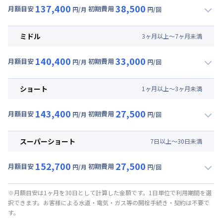
137,400
38,500
月額目安
初期費用
円/月
円/回
▼
ロング
利用時の料金詳細
月額賃料目安(30日利用)
ミドル
3
ヶ
月
以上～
7
ヶ
月
未満
賃料 :
87,000円/月 (2,900円/日)
140,400
33,000
光熱費他 :
24,000円/月 (800円/日) (税抜)
月額目安
初期費用
円/月
円/回
▼
ミドル
利用時の料金詳細
清掃料他 :
30,000円/回 (税抜)
月額賃料目安(30日利用)
その他費用 :
ショート
1
ヶ
月
以上～
3
ヶ
月
未満
管理費
:
24,000円/月 (800円/日)
賃料 :
90,000円/月 (3,000円/日)
初期費用
143,400
27,500
光熱費他 :
24,000円/月 (800円/日) (税抜)
月額目安
初期費用
円/月
円/回
契約事務手数料 : 5,000円/回 (税抜)
▼
ショート
利用時の料金詳細
清掃料他 :
25,000円/回 (税抜)
月額賃料目安(30日利用)
その他費用 :
スーパーショート
7
日
以上～
30
日
未満
管理費
:
24,000円/月 (800円/日)
賃料 :
93,000円/月 (3,100円/日)
初期費用
152,700
27,500
光熱費他 :
24,000円/月 (800円/日) (税抜)
月額目安
初期費用
円/月
円/回
契約事務手数料 : 5,000円/回 (税抜)
▼
スーパーショート
利用時の料金詳細
清掃料他 :
20,000円/回 (税抜)
月額賃料目安(30日利用)
その他費用 :
※月額目安は1ヶ月を30日として計算した金額です。1日単位で利用期間を選
択できます。お客様による水道・電気・ガス等の開栓手続き・契約は不要で
管理費
:
24,000円/月 (800円/日)
賃料 :
93,000円/月 (3,100円/日) (税抜)
す。
初期費用
光熱費他 :
24,000円/月 (800円/日) (税抜)