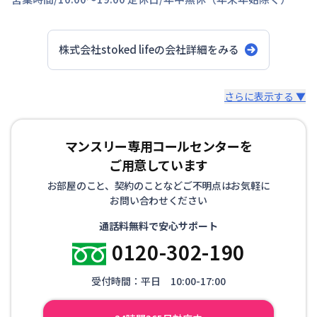
株式会社stoked life
の会社詳細をみる
スタッフからのコメント
さらに表示する ▼
【神戸のマンスリーマンション、ウィークリーマンション
マンスリー専用コールセンターを
に特化】 マンスリーマンション、ウィークリーマンショ
ご用意しています
ンといえば株式会社stoked lifeにお任せください！ 7日間
以上の中長期滞在であれば、ご利用が頂けます。当社で
お部屋のこと、契約のことなどご不明点はお気軽に
は、家具・家電等の設備！！お客様の用途に応じて快適な
お問い合わせください
生活を送ること間違いなしです。もちろん、敷金・礼金も
通話料無料で安心サポート
ゼロ。電気・ガス・水道などのライフライン手続きも不
0120-302-190
要、退去立会い等の手続きも不要と、手間なく簡単にご利
用できます。各種交通機関からのアクセスに便利な立地に
受付時間：平日 10:00-17:00
物件を取り揃えておりますので、出張や研修、などにも最
適です。通勤に便利で、経費削減になることから、法人の