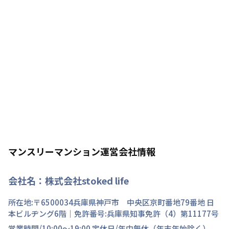
マンスリーマンション運営会社情報
会社名：
株式会社stoked life
所在地:〒
6500034
兵庫県
神戸市 中央区
京町
番地
79番地 日
本ビルヂング6階
｜免許番号:
兵庫県知事免許（4）第11177号
営業時間/
10:00～19:00
定休日/
年中無休（年末年始除く）