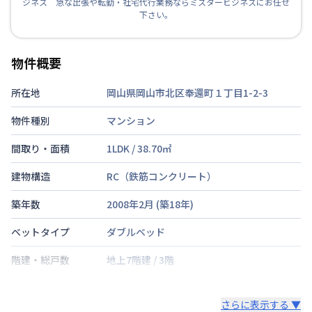
ジネス 急な出張や転勤・社宅代行業務ならミスタービジネスにお任せ
下さい。
物件概要
所在地
岡山県岡山市北区奉還町１丁目1-2-3
物件種別
マンション
間取り・面積
1LDK
/
38.70
㎡
建物構造
RC（鉄筋コンクリート）
築年数
2008年2月
(築
18
年)
ベットタイプ
ダブルベッド
階建・総戸数
地上7階建
/
3階
鍵の種類
さらに表示する ▼