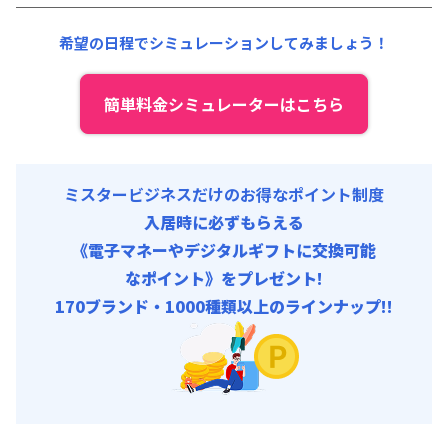
契約事務手数料 : 5,000円/回 (税抜)
清掃料他 :
20,000円/回 (税抜)
希望の日程でシミュレーションしてみましょう！
その他費用 :
管理費
:
24,000円/月 (800円/日)
初期費用
簡単料金シミュレーターはこちら
契約事務手数料 : 5,000円/回 (税抜)
ミスタービジネスだけのお得なポイント制度
入居時に必ずもらえる
《電子マネーやデジタルギフトに交換可能
なポイント》をプレゼント!
170ブランド・1000種類以上のラインナップ!!