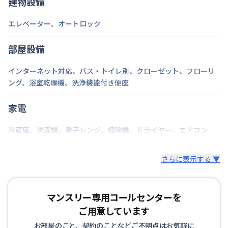
建物設備
エレベーター
、
オートロック
部屋設備
インターネット対応
、
バス・トイレ別
、
クローゼット
、
フローリ
ング
、
浴室乾燥機
、
洗浄機能付き便座
家電
冷蔵庫
、
洗濯機
、
電子レンジ
、
掃除機
、
ドライヤー
、
エアコン
さらに表示する ▼
マンスリー専用コールセンターを
ご用意しています
お部屋のこと、契約のことなどご不明点はお気軽に