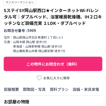
マンスリーマンション
SステイSY岡山駅西口★インターネットWi-Fiレン
タル可｜ダブルベッド、浴室暖房乾燥機、IH２口キ
ッチンなど設備充実
１LDK・ダブルベッド
お問合せ番号 :
5909
住所：
岡山県
岡山市北区
奉還町
１丁目
1-2-3
交通：
山陽本線
岡山駅
徒歩
3
分
東海道・山陽新幹線
岡山駅
徒歩
3
分
岡山電軌東山本線
岡山駅前駅
徒歩
7
分
この物件にお問合わせ（無料）
お気に入りに保存
部屋概要
間取図・写真
賃料プラン
設備・家具家電
お部屋の特徴