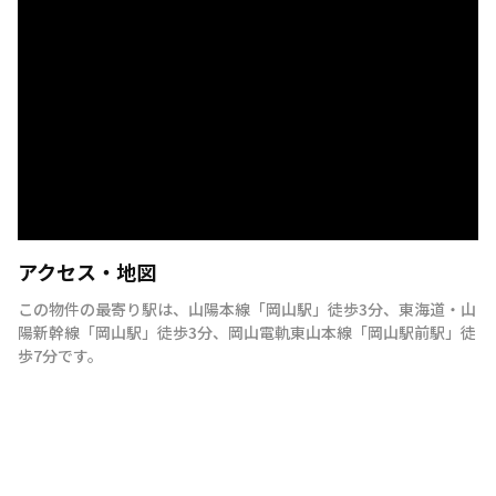
アクセス・地図
この物件の最寄り駅は
、
山陽本線
「
岡山駅
」
徒歩3分
、
東海道・山
陽新幹線
「
岡山駅
」
徒歩3分
、
岡山電軌東山本線
「
岡山駅前駅
」
徒
歩7分
です。