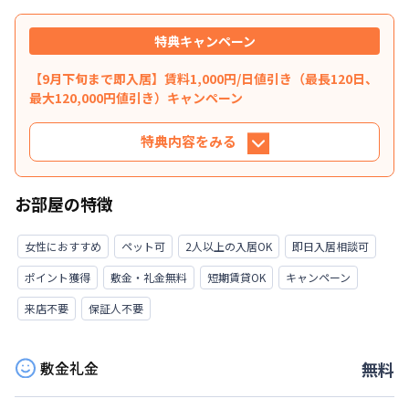
特典キャンペーン
【9月下旬まで即入居】賃料1,000円/日値引き（最長120日、
最大120,000円値引き）キャンペーン
特典内容をみる
特典内容
お部屋の特徴
最長120日間、賃料を表示賃料から1,000円/日 引
きにさせていただきます。 （最長120日、最大
女性におすすめ
ペット可
2人以上の入居OK
即日入居相談可
120,000円値引き）※管理費と水道光熱費は割引
ポイント獲得
敷金・礼金無料
短期賃貸OK
キャンペーン
対象外です。※121日目以降の賃料は割引適用外
です。※延長・再契約の際は賃料の割引適用はな
来店不要
保証人不要
くなります。※他のキャンペーンとの併用はでき
ません。★ご希望の入居日・期間に応じて、他に
敷金礼金
も賃料半額・初期費用お値引き可能はお部屋もご
無料
ざいます。お気軽にお問い合わせください。