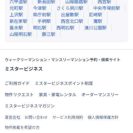
六甲道
駅
新長田
駅
山陽姫路
駅
西宮
駅
元町
駅
今津
駅
さくら夙川
駅
中央市場前
駅
上沢
駅
県庁前
駅
出屋敷
駅
尼崎
駅
新在家
駅
手柄
駅
西宮北口
駅
灘
駅
垂水
駅
明石
駅
西明石
駅
湊川公園
駅
山陽明石
駅
藤江
駅
ウィークリーマンション・マンスリーマンション予約・検索サイト
ミスタービジネス
ご利用ガイド
ミスタービジネスポイント制度
物件リクエスト
家具・家電レンタル
オーダーマンスリー
ミスタービジネスマガジン
運営会社
お問い合わせ
サービス利用規約
個人情報保護方針
物件掲載を希望の方