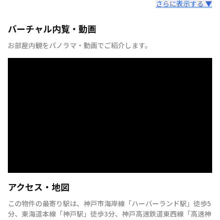
さらに表示する ▼
バーチャル内覧・動画
お部屋内観をパノラマ・動画でご紹介します。
アクセス・地図
この物件の最寄り駅は
、
神戸市海岸線
「
ハーバーランド駅
」
徒歩5
分
、
東海道本線
「
神戸駅
」
徒歩3分
、
神戸高速鉄道東西線
「
高速神