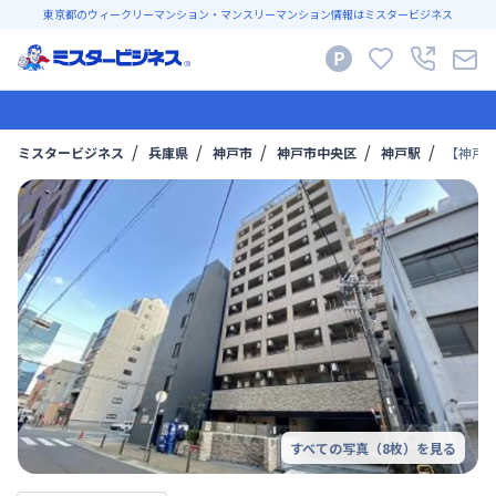
東京都のウィークリーマンション・マンスリーマンション情報はミスタービジネス
ミスタービジネス
兵庫県
神戸市
神戸市中央区
神戸駅
【神戸・
すべての写真（
8
枚）を見る