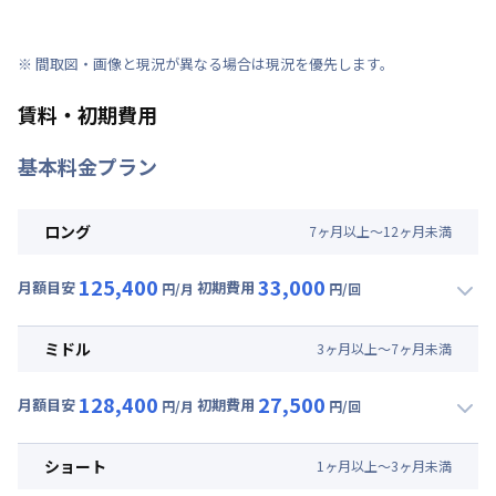
※ 間取図・画像と現況が異なる場合は現況を優先します。
賃料・初期費用
基本料金プラン
ロング
7
ヶ
月
以上～
12
ヶ
月
未満
125,400
33,000
月額目安
初期費用
円/月
円/回
▼
ロング
利用時の料金詳細
月額賃料目安(30日利用)
ミドル
3
ヶ
月
以上～
7
ヶ
月
未満
賃料 :
75,000円/月 (2,500円/日)
128,400
27,500
光熱費他 :
24,000円/月 (800円/日) (税抜)
月額目安
初期費用
円/月
円/回
▼
ミドル
利用時の料金詳細
清掃料他 :
25,000円/回 (税抜)
月額賃料目安(30日利用)
その他費用 :
ショート
1
ヶ
月
以上～
3
ヶ
月
未満
管理費
:
24,000円/月 (800円/日)
賃料 :
78,000円/月 (2,600円/日)