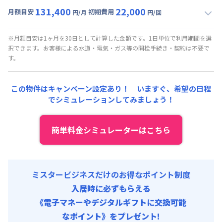
初期費用
131,400
22,000
光熱費他 :
24,000円/月 (800円/日) (税抜)
月額目安
初期費用
円/月
円/回
契約事務手数料 : 5,000円/回 (税抜)
▼
ショート
利用時の料金詳細
清掃料他 :
20,000円/回 (税抜)
月額賃料目安(30日利用)
その他費用 :
※月額目安は1ヶ月を30日として計算した金額です。1日単位で利用期間を選
択できます。お客様による水道・電気・ガス等の開栓手続き・契約は不要で
管理費
:
24,000円/月 (800円/日)
賃料 :
81,000円/月 (2,700円/日)
す。
初期費用
光熱費他 :
24,000円/月 (800円/日) (税抜)
契約事務手数料 : 5,000円/回 (税抜)
清掃料他 :
15,000円/回 (税抜)
この物件はキャンペーン設定あり！ いますぐ、
希望の日程
その他費用 :
でシミュレーションしてみましょう！
管理費
:
24,000円/月 (800円/日)
初期費用
契約事務手数料 : 5,000円/回 (税抜)
簡単料金シミュレーターはこちら
ミスタービジネスだけのお得なポイント制度
入居時に必ずもらえる
《電子マネーやデジタルギフトに交換可能
なポイント》をプレゼント!