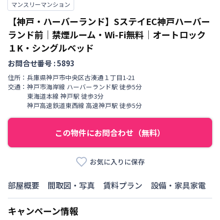
マンスリーマンション
【神戸・ハーバーランド】SステイEC神戸ハーバー
ランド前｜禁煙ルーム・Wi-Fi無料｜オートロック
１K・シングルベッド
お問合せ番号 :
5893
住所：
兵庫県
神戸市中央区
古湊通
１丁目
1-21
交通：
神戸市海岸線
ハーバーランド駅
徒歩
5
分
東海道本線
神戸駅
徒歩
3
分
神戸高速鉄道東西線
高速神戸駅
徒歩
5
分
この物件にお問合わせ（無料）
お気に入りに保存
部屋概要
間取図・写真
賃料プラン
設備・家具家電
キャンペーン情報