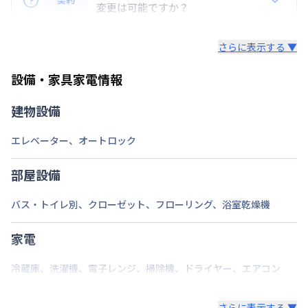
合わせください。
変更は可能ですか？
延長については、ご利用期間終了後に、すでに別の予
さらに表示する ▼
約が入っていなければ、ご対応可能です。その際、再
契約が必要となりますので、あらかじめご了承くださ
設備・家具家電情報
い。期間の変更がある場合は、できるだけお早めにご
相談ください。
建物設備
エレベーター
、
オートロック
部屋設備
バス・トイレ別
、
クローゼット
、
フローリング
、
浴室乾燥機
家電
冷蔵庫
、
洗濯機
、
電子レンジ
、
掃除機
、
ドライヤー
、
エアコン
さらに表示する ▼