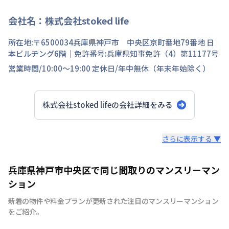
会社名：
株式会社stoked life
所在地:〒
6500034
兵庫県
神戸市 中央区
京町
番地
79番地 日
本ビルヂング6階
｜免許番号:
兵庫県知事免許（4）第11177号
営業時間/
10:00～19:00
定休日/
年中無休（年末年始除く）
株式会社stoked life
の会社詳細をみる
スタッフからのコメント
さらに表示する ▼
【神戸のマンスリーマンション、ウィークリーマンション
兵庫県神戸市中央区で同じ間取りのマンスリーマン
に特化】 マンスリーマンション、ウィークリーマンショ
ション
ンといえば株式会社stoked lifeにお任せください！ 7日間
新着の物件や料金プランが更新された注目のマンスリーマンション
以上の中長期滞在であれば、ご利用が頂けます。当社で
をご紹介。
は、家具・家電等の設備！！お客様の用途に応じて快適な
生活を送ること間違いなしです。もちろん、敷金・礼金も