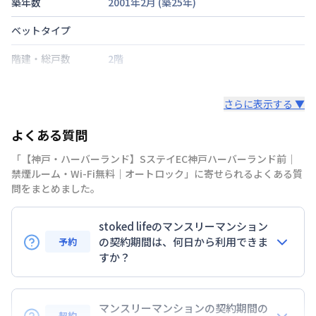
築年数
2001年2月
(築
25
年)
ベットタイプ
階建・総戸数
2階
鍵の種類
さらに表示する ▼
部屋の向き
よくある質問
禁煙・喫煙
「【神戸・ハーバーランド】SステイEC神戸ハーバーランド前｜
神戸市海岸線
ハーバーランド駅
徒歩
5
分
禁煙ルーム・Wi-Fi無料｜オートロック」に寄せられるよくある質
交通
東海道本線
神戸駅
徒歩
3
分
問をまとめました。
神戸高速鉄道東西線
高速神戸駅
徒歩
5
分
stoked lifeのマンスリーマンション
定員
2
名
の契約期間は、何日から利用できま
予約
駐車場
なし
すか？
次回更新日
情報更新日より14日以内
7日以上からのご契約期間ですが1ヶ月（30日）以上
のご契約期間の地域もございますのでお気軽にお問い
マンスリーマンションの契約期間の
情報更新日
2026年7月25日
契約