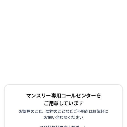
ゼロ。電気・ガス・水道などのライフライン手続きも不
要、退去立会い等の手続きも不要と、手間なく簡単にご利
用できます。各種交通機関からのアクセスに便利な立地に
物件を取り揃えておりますので、出張や研修、などにも最
適です。通勤に便利で、経費削減になることから、法人の
お客様からもご好評を頂いております。また、お家のリフ
ォームや立て替えによる仮住まいや、受験等を控えた学生
の方にも喜ばれております。
マンスリー専用コールセンターを
ご用意しています
お部屋のこと、契約のことなどご不明点はお気軽に
お問い合わせください