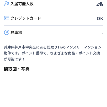
入居可能人数
2
名
利用条件
2026年9月30日までに入居かつ１か月（30日）以
クレジットカード
OK
上ご利用のお客様
対象期間
駐車場
-
2026年8月8日
~
2026年9月30日
お部屋が無くなり次第終了します。
兵庫県
神戸市中央区
にある間取り
1K
のマンスリーマンション
物件です。ポイント獲得で、さまざまな商品・ポイント交換
が可能です！
間取図・写真