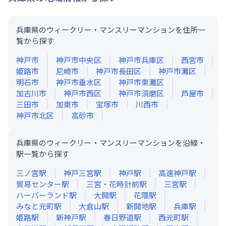
兵庫県のウィークリー・マンスリーマンションを住所一
覧から探す
神戸市
神戸市中央区
神戸市兵庫区
西宮市
姫路市
尼崎市
神戸市長田区
神戸市灘区
明石市
神戸市垂水区
神戸市東灘区
加古川市
神戸市西区
神戸市須磨区
芦屋市
三田市
加東市
宝塚市
川西市
神戸市北区
高砂市
兵庫県のウィークリー・マンスリーマンションを沿線・
駅一覧から探す
三ノ宮
駅
神戸三宮
駅
神戸
駅
高速神戸
駅
貿易センター
駅
三宮・花時計前
駅
三宮
駅
ハーバーランド
駅
大開
駅
花隈
駅
みなと元町
駅
大倉山
駅
新開地
駅
兵庫
駅
姫路
駅
新神戸
駅
春日野道
駅
西元町
駅