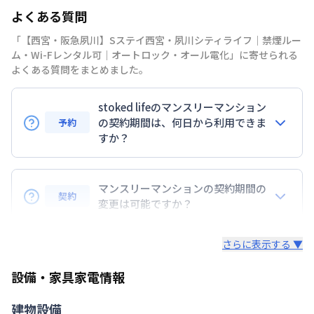
よくある質問
禁煙・喫煙
「【西宮・阪急夙川】Sステイ西宮・夙川シティライフ｜禁煙ルー
阪神電鉄本線
西宮駅
徒歩
12
分
ム・Wi-Fレンタル可｜オートロック・オール電化」に寄せられる
交通
阪急電鉄神戸線
夙川駅
徒歩
13
分
よくある質問をまとめました。
東海道本線
さくら夙川駅
徒歩
15
分
stoked lifeのマンスリーマンション
定員
2
名
の契約期間は、何日から利用できま
予約
駐車場
なし
すか？
次回更新日
情報更新日より14日以内
7日以上からのご契約期間ですが1ヶ月（30日）以上
のご契約期間の地域もございますのでお気軽にお問い
マンスリーマンションの契約期間の
情報更新日
2026年7月27日
契約
合わせください。
変更は可能ですか？
延長については、ご利用期間終了後に、すでに別の予
さらに表示する ▼
約が入っていなければ、ご対応可能です。その際、再
契約が必要となりますので、あらかじめご了承くださ
設備・家具家電情報
い。期間の変更がある場合は、できるだけお早めにご
相談ください。
建物設備