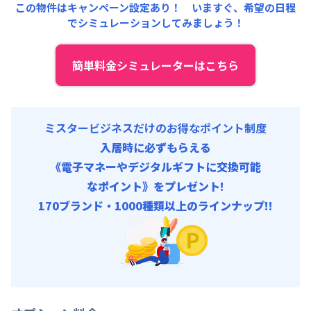
賃料 :
90,000円/月 (3,000円/日)
この物件はキャンペーン設定あり！ いますぐ、
希望の日程
契約事務手数料 : 5,000円/回 (税抜)
119,700
22,000
キャンペーン価格:
でシミュレーションしてみましょう！
月額目安
初期費用
円/月
光熱費他 :
24,000円/月 (800円/日) (税抜)
円/回
にてご利用いただけます！
清掃料他 :
15,000円/回 (税抜)
その他費用 :
簡単料金シミュレーターはこちら
▼
スーパーショート
利用時の料金詳細
管理費
:
24,000円/月 (800円/日)
月額賃料目安(30日利用)
初期費用
賃料 :
90,000円/月 (3,000円/日) (税抜)
契約事務手数料 : 5,000円/回 (税抜)
光熱費他 :
24,000円/月 (800円/日) (税抜)
ミスタービジネスだけのお得なポイント制度
清掃料他 :
15,000円/回 (税抜)
入居時に必ずもらえる
その他費用 :
《電子マネーやデジタルギフトに交換可能
管理費
:
24,000円/月 (800円/日)
なポイント》をプレゼント!
初期費用
170ブランド・1000種類以上のラインナップ!!
契約事務手数料 : 5,000円/回 (税抜)