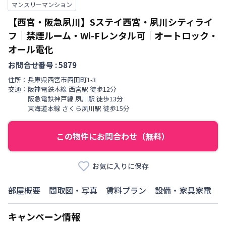
マンスリーマンション
【西宮・阪急夙川】Sステイ西宮・夙川シティライ
フ｜禁煙ルーム・Wi-Fレンタル可｜オートロック・
オール電化
お問合せ番号 :
5879
住所：
兵庫県
西宮市
西田町
1-3
交通：
阪神電鉄本線
西宮駅
徒歩
12
分
阪急電鉄神戸線
夙川駅
徒歩
13
分
東海道本線
さくら夙川駅
徒歩
15
分
この物件にお問合わせ（無料）
お気に入りに保存
部屋概要
間取図・写真
賃料プラン
設備・家具家電
キャンペーン情報