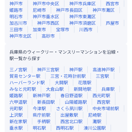
神戸市
神戸市中央区
神戸市兵庫区
西宮市
姫路市
尼崎市
神戸市長田区
神戸市灘区
明石市
神戸市垂水区
神戸市東灘区
加古川市
神戸市西区
神戸市須磨区
芦屋市
三田市
加東市
宝塚市
川西市
神戸市北区
高砂市
兵庫県のウィークリー・マンスリーマンションを沿線・
駅一覧から探す
三ノ宮
駅
神戸三宮
駅
神戸
駅
高速神戸
駅
貿易センター
駅
三宮・花時計前
駅
三宮
駅
ハーバーランド
駅
大開
駅
花隈
駅
みなと元町
駅
大倉山
駅
新開地
駅
兵庫
駅
姫路
駅
新神戸
駅
春日野道
駅
西元町
駅
六甲道
駅
新長田
駅
山陽姫路
駅
西宮
駅
元町
駅
今津
駅
さくら夙川
駅
中央市場前
駅
上沢
駅
県庁前
駅
出屋敷
駅
尼崎
駅
新在家
駅
手柄
駅
西宮北口
駅
灘
駅
垂水
駅
明石
駅
西明石
駅
湊川公園
駅