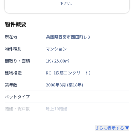
下さい。
物件概要
所在地
兵庫県西宮市西田町1-3
物件種別
マンション
間取り・面積
1K
/
25.00
㎡
建物構造
RC（鉄筋コンクリート）
築年数
2008年3月
(築
18
年)
ベットタイプ
階建・総戸数
地上10階建
鍵の種類
さらに表示する ▼
部屋の向き