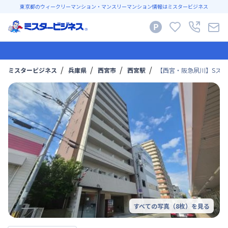
東京都のウィークリーマンション・マンスリーマンション情報はミスタービジネス
ミスタービジネス
兵庫県
西宮市
西宮駅
【西宮・阪急夙川】Sステ
すべての写真（
8
枚）を見る