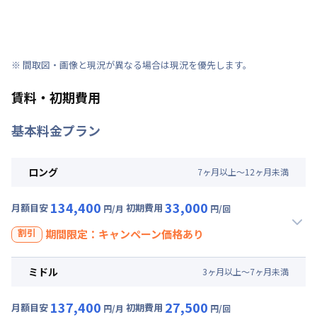
※ 間取図・画像と現況が異なる場合は現況を優先します。
賃料・初期費用
基本料金プラン
ロング
7
ヶ
月
以上～
12
ヶ
月
未満
134,400
33,000
月額目安
初期費用
円/月
円/回
割引
期間限定：キャンペーン価格あり
割引
ミドル
3
ヶ
月
以上～
7
ヶ
月
未満
【即割｜9月30日まで入居の方に朗報】全期間賃料30％OFF
キャンペーン
137,400
27,500
月額目安
初期費用
円/月
円/回
入居開始日
2026年8月10日
〜
2026年9月30日
に限り