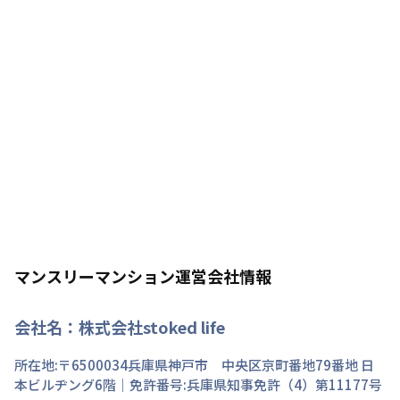
マンスリーマンション運営会社情報
会社名：
株式会社stoked life
所在地:〒
6500034
兵庫県
神戸市 中央区
京町
番地
79番地 日
本ビルヂング6階
｜免許番号:
兵庫県知事免許（4）第11177号