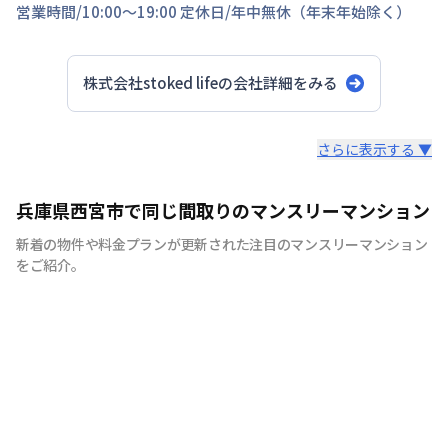
営業時間/
10:00～19:00
定休日/
年中無休（年末年始除く）
株式会社stoked life
の会社詳細をみる
スタッフからのコメント
さらに表示する ▼
【神戸のマンスリーマンション、ウィークリーマンション
兵庫県西宮市で同じ間取りのマンスリーマンション
に特化】 マンスリーマンション、ウィークリーマンショ
新着の物件や料金プランが更新された注目のマンスリーマンション
ンといえば株式会社stoked lifeにお任せください！ 7日間
をご紹介。
以上の中長期滞在であれば、ご利用が頂けます。当社で
は、家具・家電等の設備！！お客様の用途に応じて快適な
生活を送ること間違いなしです。もちろん、敷金・礼金も
ゼロ。電気・ガス・水道などのライフライン手続きも不
要、退去立会い等の手続きも不要と、手間なく簡単にご利
用できます。各種交通機関からのアクセスに便利な立地に
物件を取り揃えておりますので、出張や研修、などにも最
適です。通勤に便利で、経費削減になることから、法人の