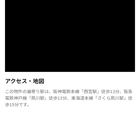
アクセス・地図
この物件の最寄り駅は
、
阪神電鉄本線
「
西宮駅
」
徒歩12分
、
阪急
電鉄神戸線
「
夙川駅
」
徒歩13分
、
東海道本線
「
さくら夙川駅
」
徒
歩15分
です。