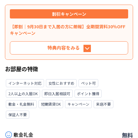
割引キャンペーン
【即割｜9月30日まで入居の方に朗報】全期間賃料30％OFF
キャンペーン
特典内容をみる
特典内容
お部屋の特徴
9月30日までに入居されるお客様へ掲載賃料から
賃料を30％OFFさせていただきます。※管理費と
インターネット対応
女性におすすめ
ペット可
水道光熱費は割引対象外です。※延長・再契約の
2人以上の入居OK
即日入居相談可
ポイント獲得
際は賃料の割引適用はなくなります。※他のキャ
ンペーンとの併用はできません。掲載サイトによ
敷金・礼金無料
短期賃貸OK
キャンペーン
来店不要
りキャンペーンが複数ある場合は一番お安いキャ
保証人不要
ンペーンを適用させていただきます。★ご希望の
入居日・期間に応じて、他にも賃料半額・初期費
用お値引き可能はお部屋もございます。お気軽に
敷金礼金
無料
お問い合わせください。