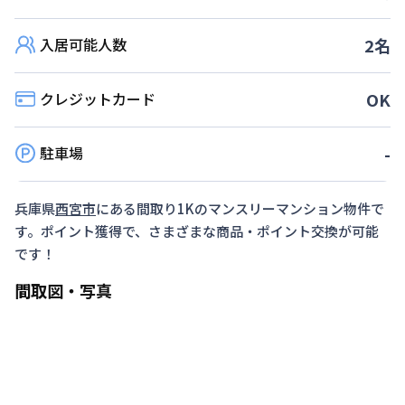
利用条件
入居可能人数
2
名
2026年9月30日までに入居かつ1ヶ月（30日）以
上ご利用のお客様
クレジットカード
OK
対象期間
駐車場
-
2026年8月10日
~
2026年9月30日
お部屋が無くなり次第終了します。
兵庫県
西宮市
にある間取り
1K
のマンスリーマンション物件で
す。ポイント獲得で、さまざまな商品・ポイント交換が可能
です！
間取図・写真