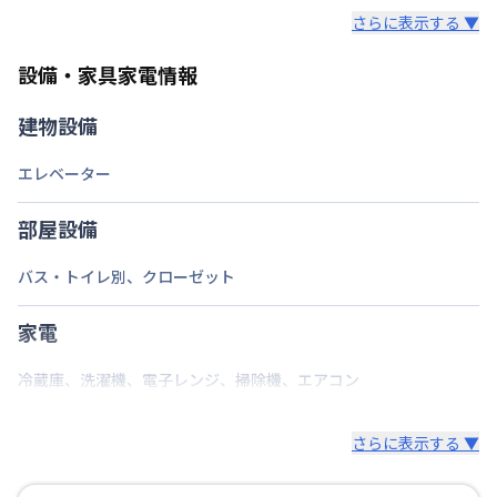
延長については、ご利用期間終了後に、すでに別の予
さらに表示する ▼
約が入っていなければ、ご対応可能です。その際、再
契約が必要となりますので、あらかじめご了承くださ
設備・家具家電情報
い。期間の変更がある場合は、できるだけお早めにご
相談ください。
建物設備
エレベーター
部屋設備
バス・トイレ別
、
クローゼット
家電
冷蔵庫
、
洗濯機
、
電子レンジ
、
掃除機
、
エアコン
さらに表示する ▼