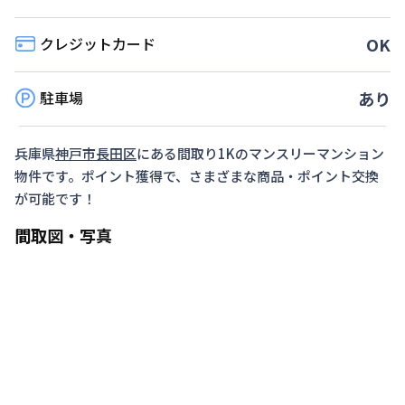
2026年8月31日までに入居かつ１か月（30日）以
クレジットカード
OK
上ご利用のお客様
対象期間
駐車場
あり
2026年7月31日
~
2026年8月31日
お部屋が無くなり次第終了します。
兵庫県
神戸市長田区
にある間取り
1K
のマンスリーマンション
物件です。ポイント獲得で、さまざまな商品・ポイント交換
が可能です！
間取図・写真