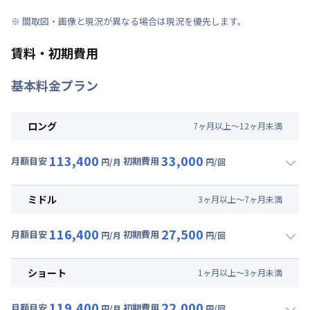
※ 間取図・画像と現況が異なる場合は現況を優先します。
賃料・初期費用
基本料金プラン
ロング
7
ヶ
月
以上～
12
ヶ
月
未満
113,400
33,000
月額目安
初期費用
円/月
円/回
▼
ロング
利用時の料金詳細
月額賃料目安(30日利用)
ミドル
3
ヶ
月
以上～
7
ヶ
月
未満
賃料 :
63,000円/月 (2,100円/日)
116,400
27,500
光熱費他 :
24,000円/月 (800円/日) (税抜)
月額目安
初期費用
円/月
円/回
▼
ミドル
利用時の料金詳細
清掃料他 :
25,000円/回 (税抜)
月額賃料目安(30日利用)
その他費用 :
ショート
1
ヶ
月
以上～
3
ヶ
月
未満
管理費
:
24,000円/月 (800円/日)
賃料 :
66,000円/月 (2,200円/日)
初期費用
119,400
22,000
光熱費他 :
24,000円/月 (800円/日) (税抜)
月額目安
初期費用
円/月
円/回