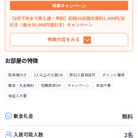
特典キャンペーン
【8月下旬まで即入居・早割】初回30日間の賃料1,000円/日
引き（最大30,000円値引き）キャンペーン
特典内容をみる
特典内容
お部屋の特徴
掲載金額より初回30日間の賃料を表示賃料から
1,000円/日 引きさせていただきます。（最大
駐車場付き
2人以上の入居OK
即日入居相談可
ポイント獲得
30,000円値引き）※管理費と水道光熱費は割引対
敷金・礼金無料
短期賃貸OK
キャンペーン
来店不要
象外です。※31日目以降の賃料は割引適用外で
す。※延長・再契約の際は賃料の割引適用はなく
保証人不要
なります。※他のキャンペーンとの併用はできま
せん。★ご希望の入居日・期間に応じて、他にも
敷金礼金
賃料半額・初期費用お値引き可能はお部屋もござ
無料
います。お気軽にお問い合わせください。
入居可能人数
2
名
利用条件