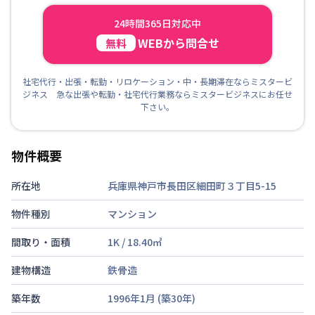
24時間365日対応中
WEBから問合せ
無料
社宅代行・出張・転勤・リロケーション・中・長期滞在ならミスタービ
ジネス 急な出張や転勤・社宅代行業務ならミスタービジネスにお任せ
下さい。
物件概要
所在地
兵庫県神戸市長田区細田町３丁目5-15
物件種別
マンション
間取り・面積
1K
/
18.40
㎡
建物構造
鉄骨造
築年数
1996年1月
(築
30
年)