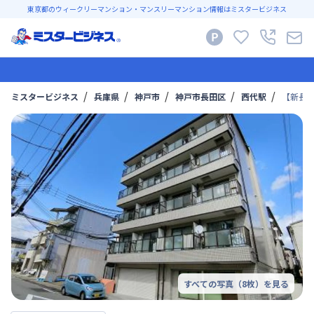
東京都のウィークリーマンション・マンスリーマンション情報はミスタービジネス
ミスタービジネス
兵庫県
神戸市
神戸市長田区
西代駅
【新長田
すべての写真（
8
枚）を見る