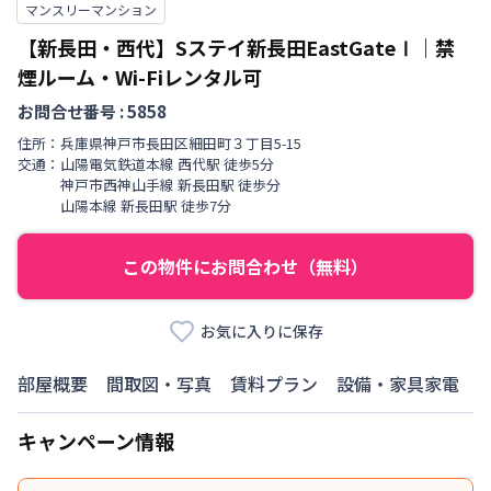
マンスリーマンション
【新長田・西代】Sステイ新長田EastGateⅠ｜禁
煙ルーム・Wi-Fiレンタル可
お問合せ番号 :
5858
住所：
兵庫県
神戸市長田区
細田町
３丁目
5-15
交通：
山陽電気鉄道本線
西代駅
徒歩
5
分
神戸市西神山手線
新長田駅
徒歩
分
山陽本線
新長田駅
徒歩
7
分
この物件にお問合わせ（無料）
お気に入りに保存
部屋概要
間取図・写真
賃料プラン
設備・家具家電
キャンペーン情報