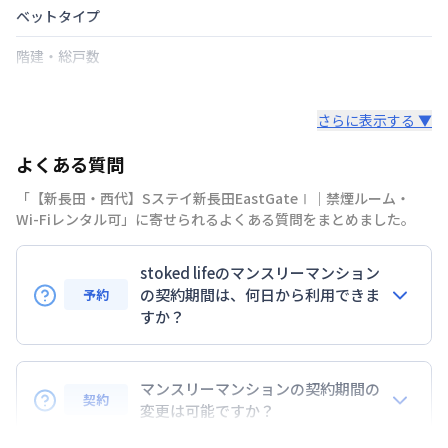
ベットタイプ
階建・総戸数
鍵の種類
さらに表示する ▼
部屋の向き
よくある質問
禁煙・喫煙
「【新長田・西代】Sステイ新長田EastGateⅠ｜禁煙ルーム・
山陽電気鉄道本線
西代駅
徒歩
5
分
Wi-Fiレンタル可」に寄せられるよくある質問をまとめました。
交通
神戸市西神山手線
新長田駅
徒歩
分
山陽本線
新長田駅
徒歩
7
分
stoked lifeのマンスリーマンション
定員
の契約期間は、何日から利用できま
2
名
予約
すか？
あり(空き要確認)
駐車場
敷地内駐車場
7日以上からのご契約期間ですが1ヶ月（30日）以上
のご契約期間の地域もございますのでお気軽にお問い
マンスリーマンションの契約期間の
次回更新日
情報更新日より14日以内
契約
合わせください。
変更は可能ですか？
情報更新日
2026年7月24日