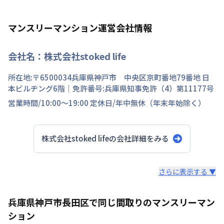
マンスリーマンション運営会社情報
会社名：
株式会社stoked life
所在地:〒
6500034
兵庫県
神戸市 中央区
京町
番地
79番地 日
本ビルヂング6階
｜免許番号:
兵庫県知事免許（4）第11177号
営業時間/
10:00～19:00
定休日/
年中無休（年末年始除く）
株式会社stoked life
の会社詳細をみる
スタッフからのコメント
さらに表示する ▼
【神戸のマンスリーマンション、ウィークリーマンション
兵庫県神戸市長田区で同じ間取りのマンスリーマン
に特化】 マンスリーマンション、ウィークリーマンショ
ション
ンといえば株式会社stoked lifeにお任せください！ 7日間