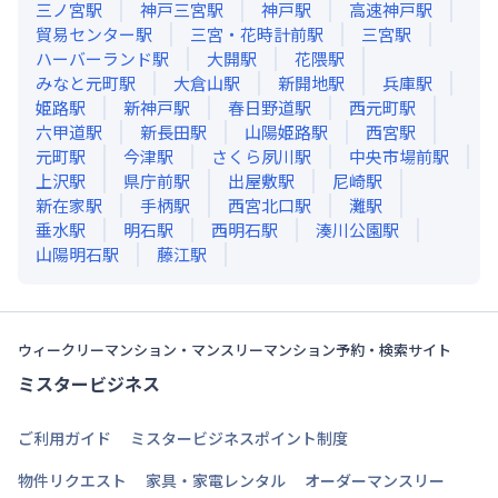
三ノ宮
駅
神戸三宮
駅
神戸
駅
高速神戸
駅
貿易センター
駅
三宮・花時計前
駅
三宮
駅
ハーバーランド
駅
大開
駅
花隈
駅
みなと元町
駅
大倉山
駅
新開地
駅
兵庫
駅
姫路
駅
新神戸
駅
春日野道
駅
西元町
駅
六甲道
駅
新長田
駅
山陽姫路
駅
西宮
駅
元町
駅
今津
駅
さくら夙川
駅
中央市場前
駅
上沢
駅
県庁前
駅
出屋敷
駅
尼崎
駅
新在家
駅
手柄
駅
西宮北口
駅
灘
駅
垂水
駅
明石
駅
西明石
駅
湊川公園
駅
山陽明石
駅
藤江
駅
ウィークリーマンション・マンスリーマンション予約・検索サイト
ミスタービジネス
ご利用ガイド
ミスタービジネスポイント制度
物件リクエスト
家具・家電レンタル
オーダーマンスリー