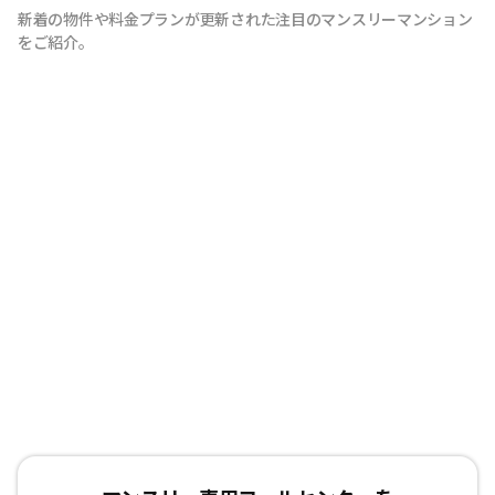
新着の物件や料金プランが更新された注目のマンスリーマンション
以上の中長期滞在であれば、ご利用が頂けます。当社で
をご紹介。
は、家具・家電等の設備！！お客様の用途に応じて快適な
生活を送ること間違いなしです。もちろん、敷金・礼金も
ゼロ。電気・ガス・水道などのライフライン手続きも不
要、退去立会い等の手続きも不要と、手間なく簡単にご利
用できます。各種交通機関からのアクセスに便利な立地に
物件を取り揃えておりますので、出張や研修、などにも最
適です。通勤に便利で、経費削減になることから、法人の
お客様からもご好評を頂いております。また、お家のリフ
ォームや立て替えによる仮住まいや、受験等を控えた学生
の方にも喜ばれております。