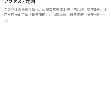
アクセス・地図
この物件の最寄り駅は
、
山陽電気鉄道本線
「
西代駅
」
徒歩5分
、
神
戸市西神山手線
「
新長田駅
」
、
山陽本線
「
新長田駅
」
徒歩7分
で
す。