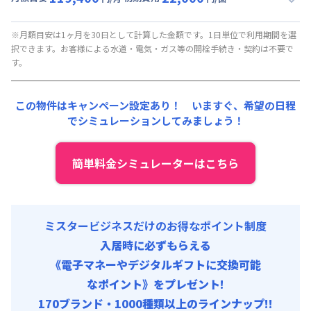
契約事務手数料 : 5,000円/回 (税抜)
▼
ショート
利用時の料金詳細
清掃料他 :
20,000円/回 (税抜)
月額賃料目安(30日利用)
その他費用 :
※月額目安は1ヶ月を30日として計算した金額です。1日単位で利用期間を選
択できます。お客様による水道・電気・ガス等の開栓手続き・契約は不要で
管理費
:
24,000円/月 (800円/日)
賃料 :
69,000円/月 (2,300円/日)
す。
初期費用
光熱費他 :
24,000円/月 (800円/日) (税抜)
契約事務手数料 : 5,000円/回 (税抜)
清掃料他 :
15,000円/回 (税抜)
この物件はキャンペーン設定あり！ いますぐ、
希望の日程
その他費用 :
でシミュレーションしてみましょう！
管理費
:
24,000円/月 (800円/日)
初期費用
契約事務手数料 : 5,000円/回 (税抜)
簡単料金シミュレーターはこちら
ミスタービジネスだけのお得なポイント制度
入居時に必ずもらえる
《電子マネーやデジタルギフトに交換可能
なポイント》をプレゼント!
170ブランド・1000種類以上のラインナップ!!