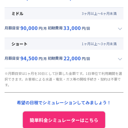
▼
ロング
利用時の料金詳細
月額賃料目安(30日利用)
ミドル
3
ヶ
月
以上～
6
ヶ
月
未満
賃料 :
48,000円/月 (1,600円/日)
90,000
33,000
光熱費他 :
0円/月 (0円/日) ※賃料に含める
月額目安
初期費用
円/月
円/回
▼
ミドル
利用時の料金詳細
清掃料他 :
35,000円/回 (税抜)
月額賃料目安(30日利用)
その他費用 :
ショート
1
ヶ
月
以上～
3
ヶ
月
未満
管理費
:
37,500円/月 (1,250円/日)
賃料 :
52,500円/月 (1,750円/日)
初期費用
94,500
22,000
光熱費他 :
0円/月 (0円/日) ※賃料に含める
月額目安
初期費用
円/月
円/回
契約事務手数料 : 5,000円/回 (税抜)
▼
ショート
利用時の料金詳細
清掃料他 :
25,000円/回 (税抜)
月額賃料目安(30日利用)
その他費用 :
※月額目安は1ヶ月を30日として計算した金額です。1日単位で利用期間を選
択できます。お客様による水道・電気・ガス等の開栓手続き・契約は不要で
管理費
:
37,500円/月 (1,250円/日)
賃料 :
57,000円/月 (1,900円/日)
す。
初期費用
光熱費他 :
0円/月 (0円/日) ※賃料に含める
契約事務手数料 : 5,000円/回 (税抜)
清掃料他 :
15,000円/回 (税抜)
希望の日程でシミュレーションしてみましょう！
その他費用 :
管理費
:
37,500円/月 (1,250円/日)
初期費用
簡単料金シミュレーターはこちら
契約事務手数料 : 5,000円/回 (税抜)