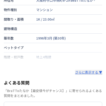
所在地
大阪府守口市祝町6-29 BeaTToたなか
-
物件種別
マンション
間取り・面積
1K
/
23.00
㎡
建物構造
築年数
1996年3月
(築
30
年)
ベットタイプ
階建・総戸数
地上4階建
鍵の種類
鍵
さらに表示する ▼
部屋の向き
タイプによって異なる
よくある質問
禁煙・喫煙
「BraTToたなか【最安値今がチャンス】」に寄せられるよくある
京阪電気鉄道京阪線
守口市駅
徒歩
4
分
質問をまとめました。
交通
京阪電気鉄道京阪線
土居駅
徒歩
6
分
大阪市谷町線
守口駅
徒歩
8
分