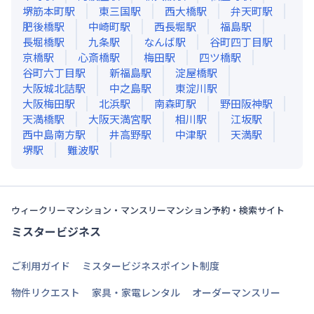
堺筋本町
駅
東三国
駅
西大橋
駅
弁天町
駅
肥後橋
駅
中崎町
駅
西長堀
駅
福島
駅
長堀橋
駅
九条
駅
なんば
駅
谷町四丁目
駅
京橋
駅
心斎橋
駅
梅田
駅
四ツ橋
駅
谷町六丁目
駅
新福島
駅
淀屋橋
駅
大阪城北詰
駅
中之島
駅
東淀川
駅
大阪梅田
駅
北浜
駅
南森町
駅
野田阪神
駅
天満橋
駅
大阪天満宮
駅
相川
駅
江坂
駅
西中島南方
駅
井高野
駅
中津
駅
天満
駅
堺
駅
難波
駅
ウィークリーマンション・マンスリーマンション予約・検索サイト
ミスタービジネス
ご利用ガイド
ミスタービジネスポイント制度
物件リクエスト
家具・家電レンタル
オーダーマンスリー