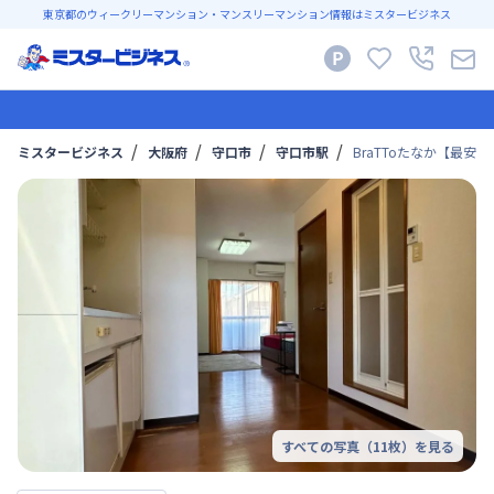
東京都のウィークリーマンション・マンスリーマンション情報はミスタービジネス
ミスタービジネス
大阪府
守口市
守口市駅
BraTToたなか【最安
すべての写真（
11
枚）を見る