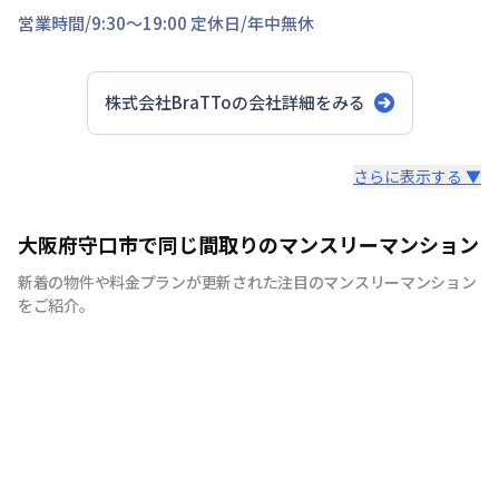
営業時間/
9:30～19:00
定休日/
年中無休
株式会社BraTTo
の会社詳細をみる
スタッフからのコメント
さらに表示する ▼
全国の主要都市を中心に、即日から利用可能なウィークリ
大阪府守口市で同じ間取りのマンスリーマンション
ーマンションやマンスリーマンションを紹介しておりま
新着の物件や料金プランが更新された注目のマンスリーマンション
す。大学受験、単身赴任など様々な用途でお使い いただ
をご紹介。
ける『BraTTo×weekly＆monthly』をぜひご利用くださ
い。 敷金・礼金はかかりません。電気・ガス・水道の手
続きも不要でカバン一つでご入居頂けます。