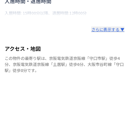
入居時間・退居時間
入居時間: 15時00分以降、退居時間:12時00分
さらに表示する ▼
アクセス・地図
この物件の最寄り駅は
、
京阪電気鉄道京阪線
「
守口市駅
」
徒歩4
分
、
京阪電気鉄道京阪線
「
土居駅
」
徒歩6分
、
大阪市谷町線
「
守口
駅
」
徒歩8分
です。