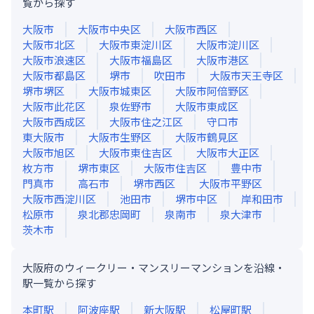
覧から探す
大阪市
大阪市中央区
大阪市西区
大阪市北区
大阪市東淀川区
大阪市淀川区
大阪市浪速区
大阪市福島区
大阪市港区
大阪市都島区
堺市
吹田市
大阪市天王寺区
堺市堺区
大阪市城東区
大阪市阿倍野区
大阪市此花区
泉佐野市
大阪市東成区
大阪市西成区
大阪市住之江区
守口市
東大阪市
大阪市生野区
大阪市鶴見区
大阪市旭区
大阪市東住吉区
大阪市大正区
枚方市
堺市東区
大阪市住吉区
豊中市
門真市
高石市
堺市西区
大阪市平野区
大阪市西淀川区
池田市
堺市中区
岸和田市
松原市
泉北郡忠岡町
泉南市
泉大津市
茨木市
大阪府のウィークリー・マンスリーマンションを沿線・
駅一覧から探す
本町
駅
阿波座
駅
新大阪
駅
松屋町
駅