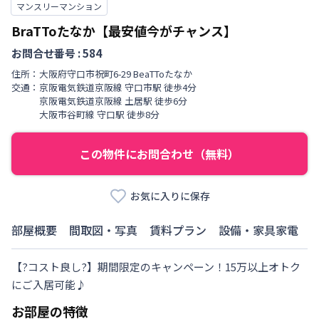
マンスリーマンション
BraTToたなか【最安値今がチャンス】
お問合せ番号 :
584
住所：
大阪府
守口市
祝町
6-29 BeaTToたなか
交通：
京阪電気鉄道京阪線
守口市駅
徒歩
4
分
京阪電気鉄道京阪線
土居駅
徒歩
6
分
大阪市谷町線
守口駅
徒歩
8
分
この物件にお問合わせ（無料）
お気に入りに保存
部屋概要
間取図・写真
賃料プラン
設備・家具家電
【?コスト良し?】期間限定のキャンペーン！15万以上オトク
にご入居可能♪
お部屋の特徴