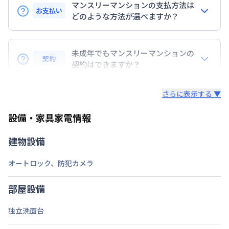
マンスリーマンションの支払方法は
お支払い
定員
どのような方法が選べますか？
2
名
BraTToの運営するマンスリーマンションのお支払い
駐車場
なし
は、指定口座へのお振込み・当社での現金払い、クレ
未成年でもマンスリーマンションの
次回更新日
情報更新日より14日以内
契約
ジットカード払い（DCカード、VISAカード、Master
契約はできますか？
カード、JCBカード、UFJカード、UFJニコス、
情報更新日
2026年7月24日
未成年の方でもご契約いただけますが、「親権者同意
AMEX）、 PayPay払いが可能です。
さらに表示する ▼
書」をご提出いただく事になります。
設備・家具家電情報
建物設備
オートロック
、
防犯カメラ
部屋設備
独立洗面台