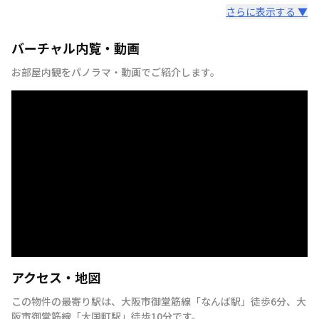
さらに表示する ▼
バーチャル内覧・動画
お部屋内観をパノラマ・動画でご紹介します。
アクセス・地図
この物件の最寄り駅は
、
大阪市御堂筋線
「
なんば駅
」
徒歩6分
、
大
阪市御堂筋線
「
大国町駅
」
徒歩10分
です。