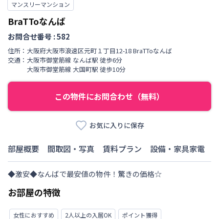
マンスリーマンション
BraTToなんば
お問合せ番号 :
582
住所：
大阪府
大阪市浪速区
元町
１丁目
12-18 BraTToなんば
交通：
大阪市御堂筋線
なんば駅
徒歩
6
分
大阪市御堂筋線
大国町駅
徒歩
10
分
この物件にお問合わせ（無料）
お気に入りに保存
部屋概要
間取図・写真
賃料プラン
設備・家具家電
◆激安◆なんばで最安値の物件！驚きの価格☆
お部屋の特徴
女性におすすめ
2人以上の入居OK
ポイント獲得