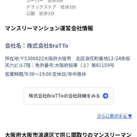
スーパー　徒歩3分

ドラックストア　徒歩3分

公園　徒歩2分
マンスリーマンション運営会社情報
会社名：
株式会社BraTTo
所在地:〒
5300022
大阪府
大阪市 北区
浪花町
番地
12-24赤坂
天六ビル7階
｜免許番号:
大阪府知事（２）第61159号
営業時間/
9:30～19:00
定休日/
年中無休
株式会社BraTTo
の会社詳細をみる
スタッフからのコメント
さらに表示する ▼
全国の主要都市を中心に、即日から利用可能なウィークリ
大阪府大阪市浪速区で同じ間取りのマンスリーマン