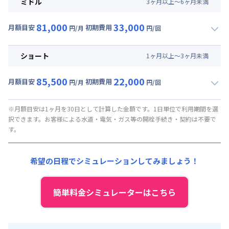
ミドル
3
ヶ
月
以上～
6
ヶ
月
未満
賃料 :
39,000円/月 (1,300円/日)
81,000
33,000
光熱費他 :
0円/月 (0円/日) ※賃料に含める
月額目安
初期費用
円/月
円/回
▼
ミドル
利用時の料金詳細
清掃料他 :
35,000円/回 (税抜)
月額賃料目安(30日利用)
その他費用 :
ショート
1
ヶ
月
以上～
3
ヶ
月
未満
管理費
:
37,500円/月 (1,250円/日)
賃料 :
43,500円/月 (1,450円/日)
初期費用
85,500
22,000
光熱費他 :
0円/月 (0円/日) ※賃料に含める
月額目安
初期費用
円/月
円/回
契約事務手数料 : 5,000円/回 (税抜)
▼
ショート
利用時の料金詳細
清掃料他 :
25,000円/回 (税抜)
月額賃料目安(30日利用)
その他費用 :
※月額目安は1ヶ月を30日として計算した金額です。1日単位で利用期間を選
択できます。お客様による水道・電気・ガス等の開栓手続き・契約は不要で
管理費
:
37,500円/月 (1,250円/日)
賃料 :
48,000円/月 (1,600円/日)
す。
初期費用
光熱費他 :
0円/月 (0円/日) ※賃料に含める
契約事務手数料 : 5,000円/回 (税抜)
清掃料他 :
15,000円/回 (税抜)
希望の日程でシミュレーションしてみましょう！
その他費用 :
管理費
:
37,500円/月 (1,250円/日)
初期費用
簡単料金シミュレーターはこちら
契約事務手数料 : 5,000円/回 (税抜)