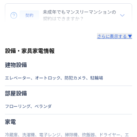
BraTToの運営するマンスリーマンションのお支払い
駐車場
なし
は、指定口座へのお振込み・当社での現金払い、クレ
未成年でもマンスリーマンションの
契約
ジットカード払い（DCカード、VISAカード、Master
契約はできますか？
次回更新日
情報更新日より14日以内
カード、JCBカード、UFJカード、UFJニコス、
未成年の方でもご契約いただけますが、「親権者同意
AMEX）、 PayPay払いが可能です。
情報更新日
2026年7月24日
さらに表示する ▼
書」をご提出いただく事になります。
設備・家具家電情報
建物設備
エレベーター
、
オートロック
、
防犯カメラ
、
駐輪場
部屋設備
フローリング
、
ベランダ
家電
冷蔵庫
、
洗濯機
、
電子レンジ
、
掃除機
、
炊飯器
、
ドライヤー
、
エ