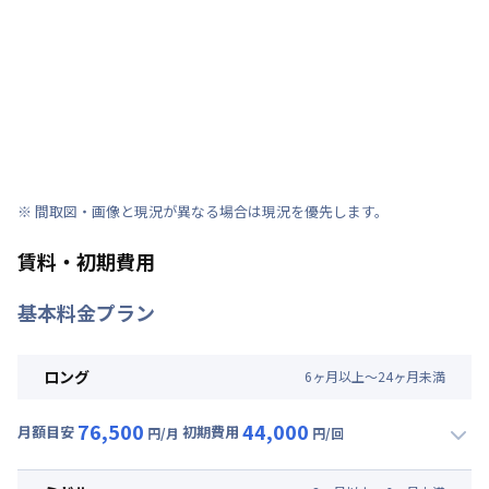
※ 間取図・画像と現況が異なる場合は現況を優先します。
賃料・初期費用
基本料金プラン
ロング
6
ヶ
月
以上～
24
ヶ
月
未満
76,500
44,000
月額目安
初期費用
円/月
円/回
▼
ロング
利用時の料金詳細
月額賃料目安(30日利用)