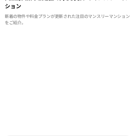
ーマンションやマンスリーマンションを紹介しておりま
ション
す。大学受験、単身赴任など様々な用途でお使い いただ
新着の物件や料金プランが更新された注目のマンスリーマンション
ける『BraTTo×weekly＆monthly』をぜひご利用くださ
をご紹介。
い。 敷金・礼金はかかりません。電気・ガス・水道の手
続きも不要でカバン一つでご入居頂けます。