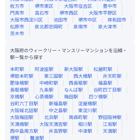
枚方市
堺市東区
大阪市住吉区
豊中市
門真市
高石市
堺市西区
大阪市平野区
大阪市西淀川区
池田市
堺市中区
岸和田市
松原市
泉北郡忠岡町
泉南市
泉大津市
茨木市
大阪府のウィークリー・マンスリーマンションを沿線・
駅一覧から探す
本町
駅
阿波座
駅
新大阪
駅
松屋町
駅
堺筋本町
駅
東三国
駅
西大橋
駅
弁天町
駅
肥後橋
駅
中崎町
駅
西長堀
駅
福島
駅
長堀橋
駅
九条
駅
なんば
駅
谷町四丁目
駅
京橋
駅
心斎橋
駅
梅田
駅
四ツ橋
駅
谷町六丁目
駅
新福島
駅
淀屋橋
駅
大阪城北詰
駅
中之島
駅
東淀川
駅
大阪梅田
駅
北浜
駅
南森町
駅
野田阪神
駅
天満橋
駅
大阪天満宮
駅
相川
駅
江坂
駅
西中島南方
駅
井高野
駅
中津
駅
天満
駅
堺
駅
難波
駅