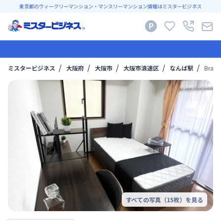
東京都のウィークリーマンション・マンスリーマンション情報はミスタービジネス
ミスタービジネス
大阪府
大阪市
大阪市浪速区
なんば駅
BraT
すべての写真（
15
枚）を見る