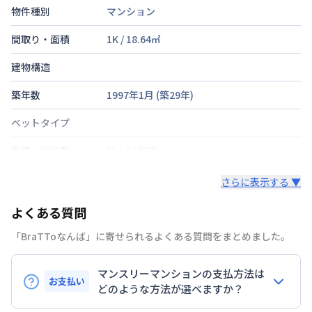
物件種別
マンション
間取り・面積
1K
/
18.64
㎡
建物構造
築年数
1997年1月
(築
29
年)
ベットタイプ
階建・総戸数
地上12階建
鍵の種類
鍵
さらに表示する ▼
部屋の向き
タイプによって異なる
よくある質問
禁煙・喫煙
「BraTToなんば」に寄せられるよくある質問をまとめました。
大阪市御堂筋線
なんば駅
徒歩
6
分
交通
マンスリーマンションの支払方法は
大阪市御堂筋線
大国町駅
徒歩
10
分
お支払い
どのような方法が選べますか？
定員
2
名