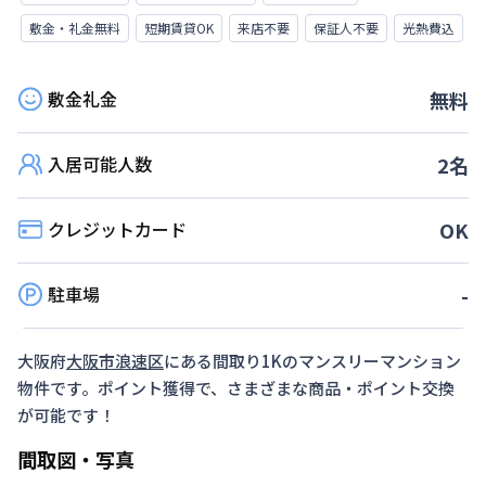
敷金・礼金無料
短期賃貸OK
来店不要
保証人不要
光熱費込
敷金礼金
無料
入居可能人数
2
名
クレジットカード
OK
駐車場
-
大阪府
大阪市浪速区
にある間取り
1K
のマンスリーマンション
物件です。ポイント獲得で、さまざまな商品・ポイント交換
が可能です！
間取図・写真