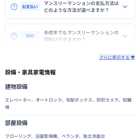
マンスリーマンションの支払方法は
大阪市堺筋線
日本橋駅
徒歩
10
分
お支払い
どのような方法が選べますか？
定員
2
名
BraTToの運営するマンスリーマンションのお支払い
駐車場
なし
は、指定口座へのお振込み・当社での現金払い、クレ
未成年でもマンスリーマンションの
契約
ジットカード払い（DCカード、VISAカード、Master
契約はできますか？
次回更新日
情報更新日より14日以内
カード、JCBカード、UFJカード、UFJニコス、
未成年の方でもご契約いただけますが、「親権者同意
AMEX）、 PayPay払いが可能です。
情報更新日
2026年7月24日
さらに表示する ▼
書」をご提出いただく事になります。
設備・家具家電情報
建物設備
エレベーター
、
オートロック
、
宅配ボックス
、
防犯カメラ
、
駐輪
場
部屋設備
フローリング
、
浴室乾燥機
、
ベランダ
、
独立洗面台