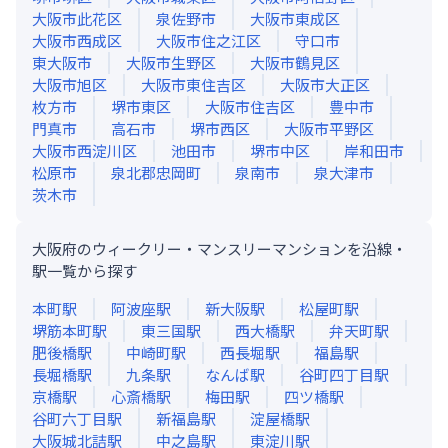
大阪市此花区
泉佐野市
大阪市東成区
大阪市西成区
大阪市住之江区
守口市
東大阪市
大阪市生野区
大阪市鶴見区
大阪市旭区
大阪市東住吉区
大阪市大正区
枚方市
堺市東区
大阪市住吉区
豊中市
門真市
高石市
堺市西区
大阪市平野区
大阪市西淀川区
池田市
堺市中区
岸和田市
松原市
泉北郡忠岡町
泉南市
泉大津市
茨木市
大阪府のウィークリー・マンスリーマンションを沿線・
駅一覧から探す
本町
駅
阿波座
駅
新大阪
駅
松屋町
駅
堺筋本町
駅
東三国
駅
西大橋
駅
弁天町
駅
肥後橋
駅
中崎町
駅
西長堀
駅
福島
駅
長堀橋
駅
九条
駅
なんば
駅
谷町四丁目
駅
京橋
駅
心斎橋
駅
梅田
駅
四ツ橋
駅
谷町六丁目
駅
新福島
駅
淀屋橋
駅
大阪城北詰
駅
中之島
駅
東淀川
駅