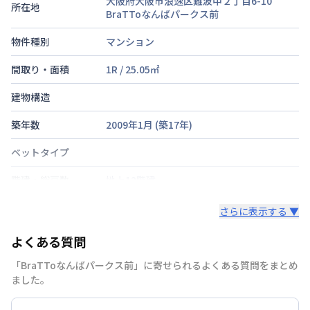
大阪府大阪市浪速区難波中２丁目6-10
所在地
BraTToなんばパークス前
物件種別
マンション
間取り・面積
1R
/
25.05
㎡
建物構造
築年数
2009年1月
(築
17
年)
ベットタイプ
階建・総戸数
地上12階建
鍵の種類
鍵
さらに表示する ▼
部屋の向き
タイプによって異なる
よくある質問
禁煙・喫煙
「BraTToなんばパークス前」に寄せられるよくある質問をまとめ
ました。
大阪市御堂筋線
なんば駅
徒歩
5
分
交通
南海電鉄高野線
今宮戎駅
徒歩
10
分