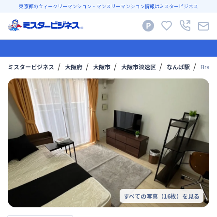
東京都のウィークリーマンション・マンスリーマンション情報はミスタービジネス
ミスタービジネス
大阪府
大阪市
大阪市浪速区
なんば駅
Bra
すべての写真（
16
枚）を見る