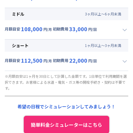
▼
ロング
利用時の料金詳細
月額賃料目安(30日利用)
ミドル
3
ヶ
月
以上～
6
ヶ
月
未満
賃料 :
66,000円/月 (2,200円/日)
108,000
33,000
光熱費他 :
0円/月 (0円/日) ※賃料に含める
月額目安
初期費用
円/月
円/回
▼
ミドル
利用時の料金詳細
清掃料他 :
35,000円/回 (税抜)
月額賃料目安(30日利用)
その他費用 :
ショート
1
ヶ
月
以上～
3
ヶ
月
未満
管理費
:
37,500円/月 (1,250円/日)
賃料 :
70,500円/月 (2,350円/日)
初期費用
112,500
22,000
光熱費他 :
0円/月 (0円/日) ※賃料に含める
月額目安
初期費用
円/月
円/回
契約事務手数料 : 5,000円/回 (税抜)
▼
ショート
利用時の料金詳細
清掃料他 :
25,000円/回 (税抜)
月額賃料目安(30日利用)
その他費用 :
※月額目安は1ヶ月を30日として計算した金額です。1日単位で利用期間を選
択できます。お客様による水道・電気・ガス等の開栓手続き・契約は不要で
管理費
:
37,500円/月 (1,250円/日)
賃料 :
75,000円/月 (2,500円/日)
す。
初期費用
光熱費他 :
0円/月 (0円/日) ※賃料に含める
契約事務手数料 : 5,000円/回 (税抜)
清掃料他 :
15,000円/回 (税抜)
希望の日程でシミュレーションしてみましょう！
その他費用 :
管理費
:
37,500円/月 (1,250円/日)
初期費用
簡単料金シミュレーターはこちら
契約事務手数料 : 5,000円/回 (税抜)