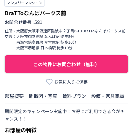
マンスリーマンション
BraTToなんばパークス前
お問合せ番号 :
581
住所：
大阪府
大阪市浪速区
難波中
２丁目
6-10 BraTToなんばパークス前
交通：
大阪市御堂筋線
なんば駅
徒歩
5
分
南海電鉄高野線
今宮戎駅
徒歩
10
分
大阪市堺筋線
日本橋駅
徒歩
10
分
この物件にお問合わせ（無料）
お気に入りに保存
部屋概要
間取図・写真
賃料プラン
設備・家具家電
期間限定のキャンペーン実施中！お得にご利用できる今がチ
ャンス！！
お部屋の特徴