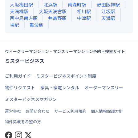
大阪梅田
駅
北浜
駅
南森町
駅
野田阪神
駅
天満橋
駅
大阪天満宮
駅
相川
駅
江坂
駅
西中島南方
駅
井高野
駅
中津
駅
天満
駅
堺
駅
難波
駅
ウィークリーマンション・マンスリーマンション予約・検索サイト
ミスタービジネス
ご利用ガイド
ミスタービジネスポイント制度
物件リクエスト
家具・家電レンタル
オーダーマンスリー
ミスタービジネスマガジン
運営会社
お問い合わせ
サービス利用規約
個人情報保護方針
物件掲載を希望の方
Facebook
Instagram
Twitter