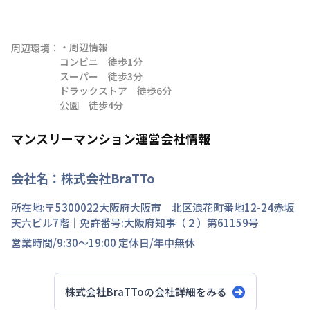
・周辺情報

周辺環境：
コンビニ　徒歩1分

スーパー　徒歩3分

ドラックストア　徒歩6分

公園　徒歩4分
マンスリーマンション運営会社情報
会社名：
株式会社BraTTo
所在地:〒
5300022
大阪府
大阪市 北区
浪花町
番地
12-24赤坂
天六ビル7階
｜免許番号:
大阪府知事（２）第61159号
営業時間/
9:30～19:00
定休日/
年中無休
株式会社BraTTo
の会社詳細をみる