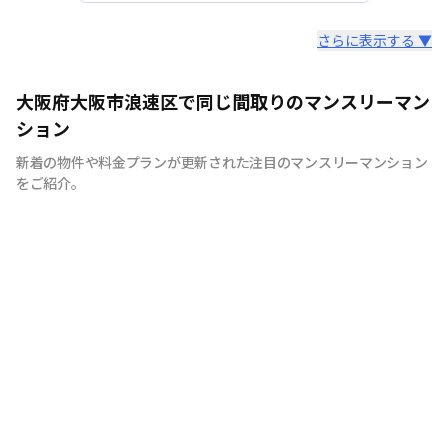
スタッフからのコメント
さらに表示する ▼
全国の主要都市を中心に、即日から利用可能なウィークリ
大阪府大阪市浪速区で同じ間取りのマンスリーマン
ーマンションやマンスリーマンションを紹介しておりま
ション
す。大学受験、単身赴任など様々な用途でお使い いただ
新着の物件や料金プランが更新された注目のマンスリーマンション
ける『BraTTo×weekly＆monthly』をぜひご利用くださ
をご紹介。
い。 敷金・礼金はかかりません。電気・ガス・水道の手
続きも不要でカバン一つでご入居頂けます。