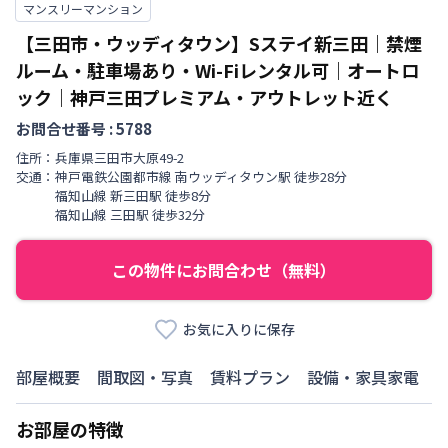
マンスリーマンション
【三田市・ウッディタウン】Sステイ新三田｜禁煙
ルーム・駐車場あり・Wi-Fiレンタル可｜オートロ
ック｜神戸三田プレミアム・アウトレット近く
お問合せ番号 :
5788
住所：
兵庫県
三田市
大原
49-2
交通：
神戸電鉄公園都市線
南ウッディタウン駅
徒歩
28
分
福知山線
新三田駅
徒歩
8
分
福知山線
三田駅
徒歩
32
分
この物件にお問合わせ（無料）
お気に入りに保存
部屋概要
間取図・写真
賃料プラン
設備・家具家電
お部屋の特徴