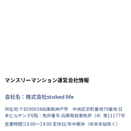
マンスリーマンション運営会社情報
会社名：
株式会社stoked life
所在地:〒
6500034
兵庫県
神戸市 中央区
京町
番地
79番地 日
本ビルヂング6階
｜免許番号:
兵庫県知事免許（4）第11177号
営業時間/
10:00～19:00
定休日/
年中無休（年末年始除く）