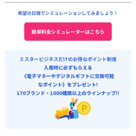
契約事務手数料 : 5,000円/回 (税抜)
清掃料他 :
15,000円/回 (税抜)
希望の日程でシミュレーションしてみましょう！
その他費用 :
管理費
:
24,000円/月 (800円/日)
初期費用
簡単料金シミュレーターはこちら
契約事務手数料 : 5,000円/回 (税抜)
ミスタービジネスだけのお得なポイント制度
入居時に必ずもらえる
《電子マネーやデジタルギフトに交換可能
なポイント》をプレゼント!
170ブランド・1000種類以上のラインナップ!!