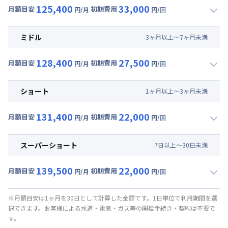
125,400
33,000
月額目安
初期費用
円/月
円/回
▼
ロング
利用時の料金詳細
月額賃料目安(30日利用)
ミドル
3
ヶ
月
以上～
7
ヶ
月
未満
賃料 :
75,000円/月 (2,500円/日)
128,400
27,500
光熱費他 :
24,000円/月 (800円/日) (税抜)
月額目安
初期費用
円/月
円/回
▼
ミドル
利用時の料金詳細
清掃料他 :
25,000円/回 (税抜)
月額賃料目安(30日利用)
その他費用 :
ショート
1
ヶ
月
以上～
3
ヶ
月
未満
管理費
:
24,000円/月 (800円/日)
賃料 :
78,000円/月 (2,600円/日)
初期費用
131,400
22,000
光熱費他 :
24,000円/月 (800円/日) (税抜)
月額目安
初期費用
円/月
円/回
契約事務手数料 : 5,000円/回 (税抜)
▼
ショート
利用時の料金詳細
清掃料他 :
20,000円/回 (税抜)
月額賃料目安(30日利用)
その他費用 :
スーパーショート
7
日
以上～
30
日
未満
管理費
:
24,000円/月 (800円/日)
賃料 :
81,000円/月 (2,700円/日)
初期費用
139,500
22,000
光熱費他 :
24,000円/月 (800円/日) (税抜)
月額目安
初期費用
円/月
円/回
契約事務手数料 : 5,000円/回 (税抜)
▼
スーパーショート
利用時の料金詳細
清掃料他 :
15,000円/回 (税抜)
月額賃料目安(30日利用)
その他費用 :
※月額目安は1ヶ月を30日として計算した金額です。1日単位で利用期間を選
択できます。お客様による水道・電気・ガス等の開栓手続き・契約は不要で
管理費
:
24,000円/月 (800円/日)
賃料 :
81,000円/月 (2,700円/日) (税抜)
す。
初期費用
光熱費他 :
24,000円/月 (800円/日) (税抜)