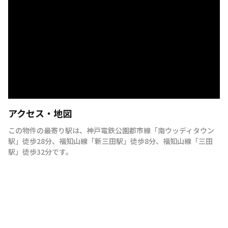
アクセス・地図
この物件の最寄り駅は
、
神戸電鉄公園都市線
「
南ウッディタウン
駅
」
徒歩28分
、
福知山線
「
新三田駅
」
徒歩8分
、
福知山線
「
三田
駅
」
徒歩32分
です。