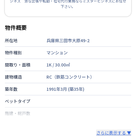
ジネス 急な出張や転勤・社宅代行業務ならミスタービジネスにお任せ
下さい。
物件概要
所在地
兵庫県三田市大原49-2
物件種別
マンション
間取り・面積
1K
/
30.00
㎡
建物構造
RC（鉄筋コンクリート）
築年数
1991年3月
(築
35
年)
ベットタイプ
階建・総戸数
鍵の種類
さらに表示する ▼