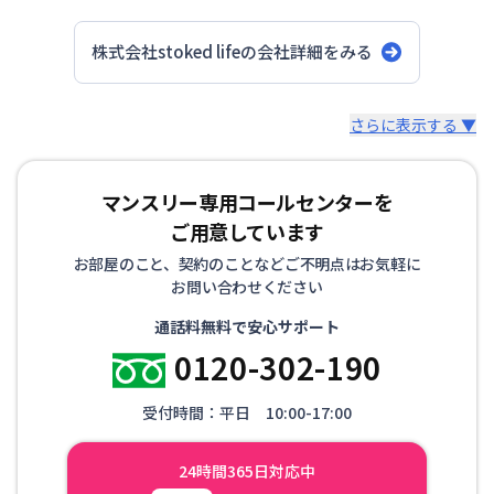
株式会社stoked life
の会社詳細をみる
スタッフからのコメント
さらに表示する ▼
【神戸のマンスリーマンション、ウィークリーマンション
マンスリー専用コールセンターを
に特化】 マンスリーマンション、ウィークリーマンショ
ご用意しています
ンといえば株式会社stoked lifeにお任せください！ 7日間
以上の中長期滞在であれば、ご利用が頂けます。当社で
お部屋のこと、契約のことなどご不明点はお気軽に
は、家具・家電等の設備！！お客様の用途に応じて快適な
お問い合わせください
生活を送ること間違いなしです。もちろん、敷金・礼金も
通話料無料で安心サポート
ゼロ。電気・ガス・水道などのライフライン手続きも不
0120-302-190
要、退去立会い等の手続きも不要と、手間なく簡単にご利
用できます。各種交通機関からのアクセスに便利な立地に
受付時間：平日 10:00-17:00
物件を取り揃えておりますので、出張や研修、などにも最
適です。通勤に便利で、経費削減になることから、法人の
24時間365日対応中
お客様からもご好評を頂いております。また、お家のリフ