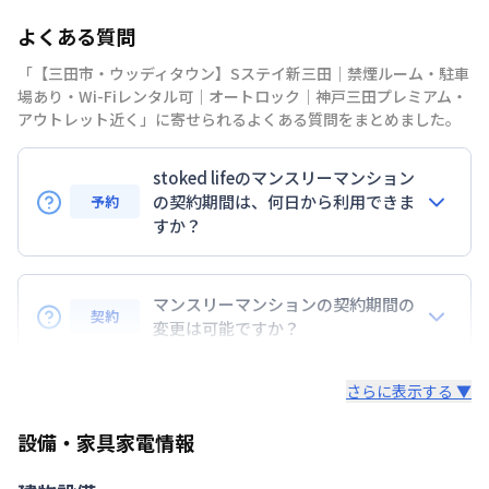
部屋の向き
よくある質問
禁煙・喫煙
「【三田市・ウッディタウン】Sステイ新三田｜禁煙ルーム・駐車
神戸電鉄公園都市線
南ウッディタウン駅
徒
場あり・Wi-Fiレンタル可｜オートロック｜神戸三田プレミアム・
歩
28
分
アウトレット近く」に寄せられるよくある質問をまとめました。
交通
福知山線
新三田駅
徒歩
8
分
福知山線
三田駅
徒歩
32
分
stoked lifeのマンスリーマンション
定員
2
名
の契約期間は、何日から利用できま
予約
すか？
あり(空き要確認)
駐車場
敷地内駐車場
7日以上からのご契約期間ですが1ヶ月（30日）以上
のご契約期間の地域もございますのでお気軽にお問い
マンスリーマンションの契約期間の
次回更新日
情報更新日より14日以内
契約
合わせください。
変更は可能ですか？
情報更新日
2026年7月26日
延長については、ご利用期間終了後に、すでに別の予
さらに表示する ▼
約が入っていなければ、ご対応可能です。その際、再
契約が必要となりますので、あらかじめご了承くださ
設備・家具家電情報
い。期間の変更がある場合は、できるだけお早めにご
相談ください。