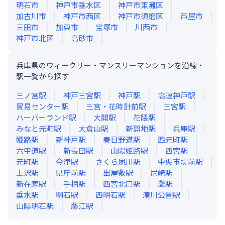
明石市
神戸市垂水区
神戸市東灘区
加古川市
神戸市西区
神戸市須磨区
芦屋市
三田市
加東市
宝塚市
川西市
神戸市北区
高砂市
兵庫県のウィークリー・マンスリーマンションを沿線・
駅一覧から探す
三ノ宮
駅
神戸三宮
駅
神戸
駅
高速神戸
駅
貿易センター
駅
三宮・花時計前
駅
三宮
駅
ハーバーランド
駅
大開
駅
花隈
駅
みなと元町
駅
大倉山
駅
新開地
駅
兵庫
駅
姫路
駅
新神戸
駅
春日野道
駅
西元町
駅
六甲道
駅
新長田
駅
山陽姫路
駅
西宮
駅
元町
駅
今津
駅
さくら夙川
駅
中央市場前
駅
上沢
駅
県庁前
駅
出屋敷
駅
尼崎
駅
新在家
駅
手柄
駅
西宮北口
駅
灘
駅
垂水
駅
明石
駅
西明石
駅
湊川公園
駅
山陽明石
駅
藤江
駅