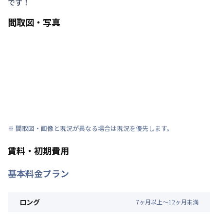
です！
間取図・写真
※ 間取図・画像と現況が異なる場合は現況を優先します。
賃料・初期費用
基本料金プラン
ロング
7
ヶ
月
以上～
12
ヶ
月
未満