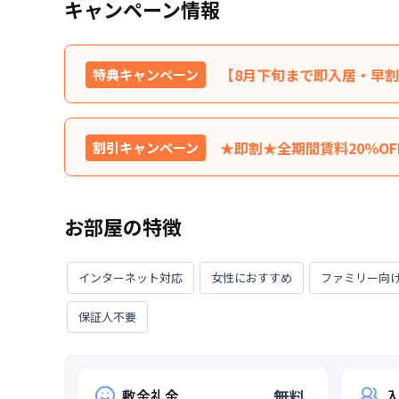
キャンペーン情報
【8月下旬まで即入居・早割】
特典キャンペーン
掲載金額より初回30日間の賃
特典内容
外です。※31日目以降の賃
★即割★全期間賃料20％O
割引キャンペーン
ん。★ご希望の入居日・期間
契約中の賃料を全期間20％
利用条件
2026年8月31日までに入
特典内容
ます。※他のキャンペーンと
お部屋の特徴
ます。お気軽にお問い合わせ
対象期間
2026年7月31日
~
2026年8月
利用条件
2026年9月30日までに入
お部屋が無くなり次第終了します。
インターネット対応
女性におすすめ
ファミリー向
対象期間
2026年8月7日
~
2026年9月3
保証人不要
お部屋が無くなり次第終了します。
敷金礼金
無料