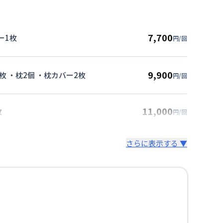
7,700
ー1枚
円/回
9,900
枚 ・枕2個 ・枕カバー2枚
円/回
11,000
枚
円/回
さらに表示する ▼