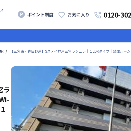
ス
0120-30
ポイント制度
お気に入り
駅
【三宮東・春日野道】Sステイ神戸三宮ラシュレ｜１LDKタイプ｜禁煙ルーム・
宮ラ
i-
１