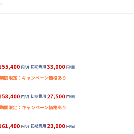
す。
155,400
33,000
初期費用
円/月
円/回
期間限定：キャンペーン価格あり
★即割★全期間賃料20％OFFキャンペーン★
158,400
27,500
初期費用
円/月
円/回
開始日
2026年8月7日
〜
2026年9月30日
に限り
、賃料20%引きキャン
期間限定：キャンペーン価格あり
134,400
33,000
ペーン価格:
月額目安
初期費用
円/月
円/回
にて
★即割★全期間賃料20％OFFキャンペーン★
グ
利用時の料金詳細
161,400
22,000
初期費用
円/月
円/回
開始日
2026年8月7日
〜
2026年9月30日
に限り
、賃料20%引きキャン
目安(30日利用)