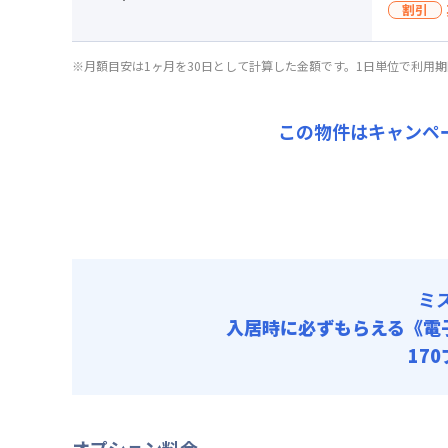
割引
賃料 :
10
キャン
光熱費他 
割引
▼
ミド
※月額目安は1ヶ月を30日として計算した金額です。1日単位で利用
清掃料他 
入居
月額賃料
その他費用
賃料 :
10
キャン
管理費
この物件はキャンペ
光熱費他 
初期費用
▼
ショ
清掃料他 
契約事務手数
月額賃料
その他費用
賃料 :
11
管理費
光熱費他 
初期費用
清掃料他 
契約事務手数
ミ
その他費用
管理費
入居時に必ずもらえる
《電
初期費用
17
契約事務手数