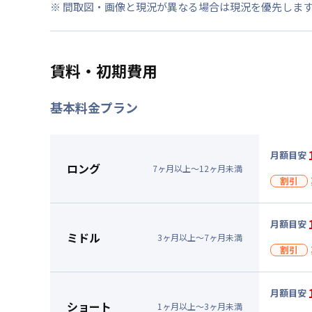
※ 間取図・画像と現況が異なる場合は現況を優先しま
賃料・初期費用
基本料金プラン
月額目安
ロング
7
ヶ
月
以上～
12
ヶ
月
未満
割引
割引
月額目安
入居
ミドル
3
ヶ
月
以上～
7
ヶ
月
未満
割引
キャン
割引
▼
ロン
月額目安
入居
ショート
1
ヶ
月
以上～
3
ヶ
月
未満
月額賃料