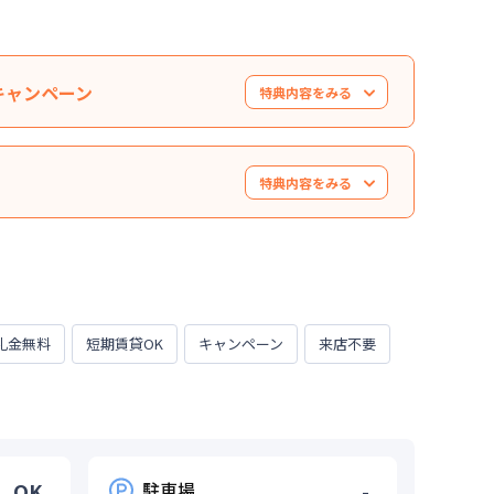
）キャンペーン
特典内容をみる
0,000円値引き）※管理費と水道光熱費は割引対象
なります。※他のキャンペーンとの併用はできませ
特典内容をみる
います。お気軽にお問い合わせください。
。※延長・再契約の際は賃料の割引適用はなくなり
料半額・初期費用お値引き可能はお部屋もござい
礼金無料
短期賃貸OK
キャンペーン
来店不要
OK
駐車場
-