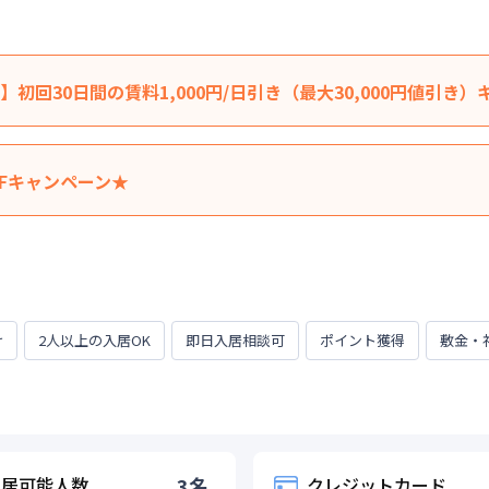
初回30日間の賃料1,000円/日引き（最大30,000円値引き
料を表示賃料から1,000円/日 引きさせていただきます。（最大3
料は割引適用外です。※延長・再契約の際は賃料の割引適用はなく
FFキャンペーン★
に応じて、他にも賃料半額・初期費用お値引き可能はお部屋もござ
引きさせていただきます。※管理費と水道光熱費は割引対象外です
居かつ１か月（30日）以上ご利用のお客様
の併用はできません。★ご希望の入居日・期間に応じて、他にも賃
ください。
31日
居かつ１か月（30日）以上ご利用のお客様
け
2人以上の入居OK
即日入居相談可
ポイント獲得
敷金・
0日
入居可能人数
3
名
クレジットカード