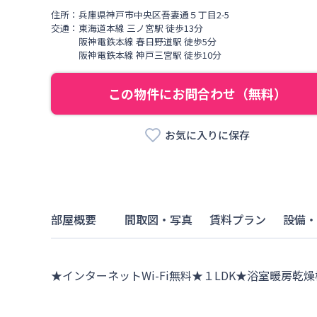
住所：
兵庫県
神戸市中央区
吾妻通
５丁目
2-5
交通：
東海道本線
三ノ宮駅
徒歩
13
分
阪神電鉄本線
春日野道駅
徒歩
5
分
阪神電鉄本線
神戸三宮駅
徒歩
10
分
この物件にお問合わせ（無料）
お気に入りに保存
部屋概要
間取図・写真
賃料プラン
設備・
★インターネットWi-Fi無料★１LDK★浴室暖房乾