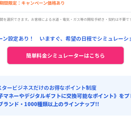
期間限定：キャンペーン価格あり
5,000円/月 (3,500円/日)
136,800
27,500
ペーン価格:
月額目安
初期費用
円/月
円/回
にて
:
24,000円/月 (800円/日) (税抜)
★即割★全期間賃料20％OFFキャンペーン★
ル
利用時の料金詳細
期間を選択できます。お客様による水道・電気・ガス等の開栓手続き・契約は不要で
:
25,000円/回 (税抜)
開始日
2026年8月7日
〜
2026年9月30日
に限り
、賃料20%引きキャン
目安(30日利用)
 :
8,000円/月 (3,600円/日)
139,200
22,000
ペーン価格:
:
24,000円/月 (800円/日)
月額目安
初期費用
ーン設定あり！ いますぐ、
希望の日程でシミュレーシ
円/月
円/回
にて
:
24,000円/月 (800円/日) (税抜)
ート
利用時の料金詳細
:
20,000円/回 (税抜)
料 : 5,000円/回 (税抜)
簡単料金シミュレーターはこちら
目安(30日利用)
 :
1,000円/月 (3,700円/日)
:
24,000円/月 (800円/日)
:
24,000円/月 (800円/日) (税抜)
:
15,000円/回 (税抜)
料 : 5,000円/回 (税抜)
スタービジネスだけのお得なポイント制度
 :
:
24,000円/月 (800円/日)
子マネーやデジタルギフトに交換可能
なポイント》をプ
0ブランド・1000種類以上のラインナップ!!
料 : 5,000円/回 (税抜)