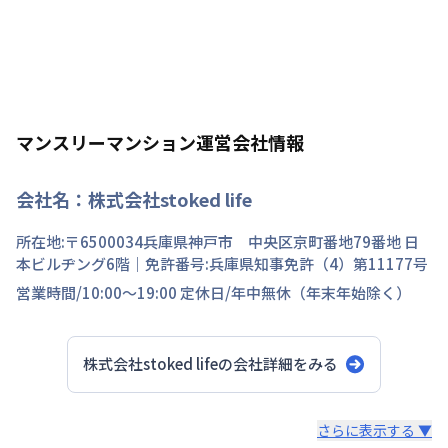
マンスリーマンション運営会社情報
会社名：
株式会社stoked life
所在地:〒
6500034
兵庫県
神戸市 中央区
京町
番地
79番地 日
本ビルヂング6階
｜免許番号:
兵庫県知事免許（4）第11177号
営業時間/
10:00～19:00
定休日/
年中無休（年末年始除く）
株式会社stoked life
の会社詳細をみる
スタッフからのコメント
さらに表示する ▼