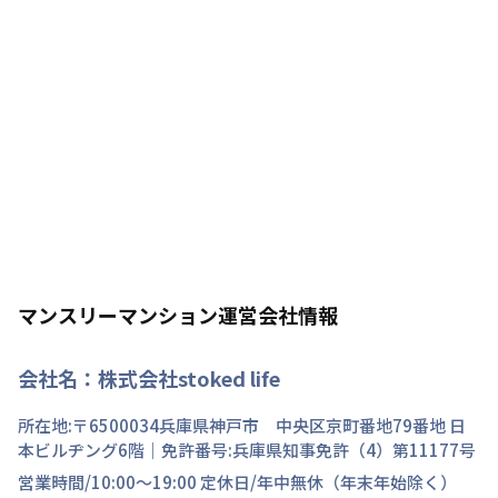
マンスリーマンション運営会社情報
会社名：
株式会社stoked life
所在地:〒
6500034
兵庫県
神戸市 中央区
京町
番地
79番地 日
本ビルヂング6階
｜免許番号:
兵庫県知事免許（4）第11177号
営業時間/
10:00～19:00
定休日/
年中無休（年末年始除く）