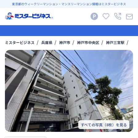
東京都のウィークリーマンション・マンスリーマンション情報はミスタービジネス
ミスタービジネス
兵庫県
神戸市
神戸市中央区
神戸三宮駅
【
すべての写真（
8
枚）を見る