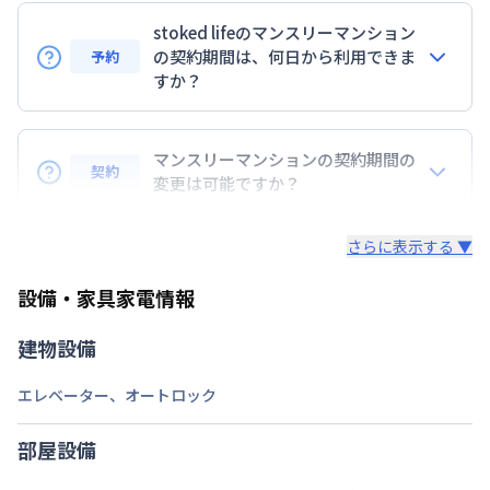
stoked lifeのマンスリーマンション
定員
2
名
の契約期間は、何日から利用できま
予約
駐車場
なし
すか？
次回更新日
情報更新日より14日以内
7日以上からのご契約期間ですが1ヶ月（30日）以上
のご契約期間の地域もございますのでお気軽にお問い
マンスリーマンションの契約期間の
情報更新日
2026年7月26日
契約
合わせください。
変更は可能ですか？
延長については、ご利用期間終了後に、すでに別の予
さらに表示する ▼
約が入っていなければ、ご対応可能です。その際、再
契約が必要となりますので、あらかじめご了承くださ
設備・家具家電情報
い。期間の変更がある場合は、できるだけお早めにご
相談ください。
建物設備
エレベーター
、
オートロック
部屋設備