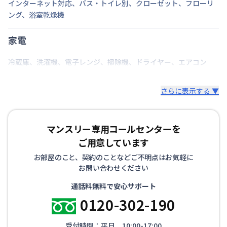
インターネット対応
、
バス・トイレ別
、
クローゼット
、
フローリ
ング
、
浴室乾燥機
家電
冷蔵庫
、
洗濯機
、
電子レンジ
、
掃除機
、
ドライヤー
、
エアコン
さらに表示する ▼
マンスリー専用コールセンターを
ご用意しています
お部屋のこと、契約のことなどご不明点はお気軽に
お問い合わせください
通話料無料で安心サポート
0120-302-190
受付時間：平日 10:00-17:00