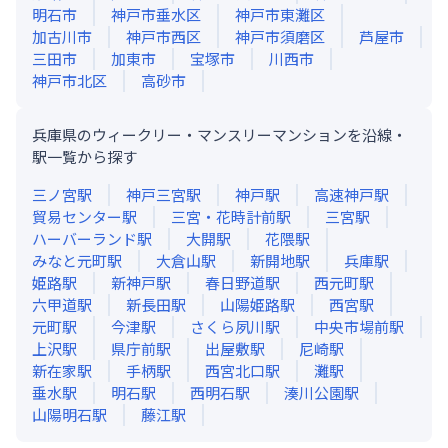
明石市
神戸市垂水区
神戸市東灘区
加古川市
神戸市西区
神戸市須磨区
芦屋市
三田市
加東市
宝塚市
川西市
神戸市北区
高砂市
兵庫県のウィークリー・マンスリーマンションを沿線・
駅一覧から探す
三ノ宮
駅
神戸三宮
駅
神戸
駅
高速神戸
駅
貿易センター
駅
三宮・花時計前
駅
三宮
駅
ハーバーランド
駅
大開
駅
花隈
駅
みなと元町
駅
大倉山
駅
新開地
駅
兵庫
駅
姫路
駅
新神戸
駅
春日野道
駅
西元町
駅
六甲道
駅
新長田
駅
山陽姫路
駅
西宮
駅
元町
駅
今津
駅
さくら夙川
駅
中央市場前
駅
上沢
駅
県庁前
駅
出屋敷
駅
尼崎
駅
新在家
駅
手柄
駅
西宮北口
駅
灘
駅
垂水
駅
明石
駅
西明石
駅
湊川公園
駅
山陽明石
駅
藤江
駅