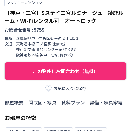
マンスリーマンション
【神戸・三宮】Sステイ三宮ルミナージュ｜禁煙ル
ーム・Wi-Fiレンタル可｜オートロック
お問合せ番号 :
5759
住所：
兵庫県
神戸市中央区
御幸通
２丁目
1-2
交通：
東海道本線
三ノ宮駅
徒歩
9
分
神戸新交通
貿易センター駅
徒歩
8
分
阪神電鉄本線
神戸三宮駅
徒歩
8
分
この物件にお問合わせ（無料）
お気に入りに保存
部屋概要
間取図・写真
賃料プラン
設備・家具家電
お部屋の特徴