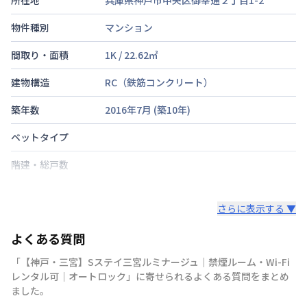
物件種別
マンション
間取り・面積
1K
/
22.62
㎡
建物構造
RC（鉄筋コンクリート）
築年数
2016年7月
(築
10
年)
ベットタイプ
階建・総戸数
鍵の種類
さらに表示する ▼
部屋の向き
よくある質問
禁煙・喫煙
「【神戸・三宮】Sステイ三宮ルミナージュ｜禁煙ルーム・Wi-Fi
東海道本線
三ノ宮駅
徒歩
9
分
レンタル可｜オートロック」に寄せられるよくある質問をまとめ
交通
神戸新交通
貿易センター駅
徒歩
8
分
ました。
阪神電鉄本線
神戸三宮駅
徒歩
8
分