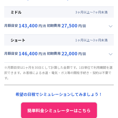
▼
ロング
利用時の料金詳細
月額賃料目安(30日利用)
ミドル
3
ヶ
月
以上～
7
ヶ
月
未満
賃料 :
90,000円/月 (3,000円/日)
143,400
27,500
光熱費他 :
24,000円/月 (800円/日) (税抜)
月額目安
初期費用
円/月
円/回
▼
ミドル
利用時の料金詳細
清掃料他 :
25,000円/回 (税抜)
月額賃料目安(30日利用)
その他費用 :
ショート
1
ヶ
月
以上～
3
ヶ
月
未満
管理費
:
24,000円/月 (800円/日)
賃料 :
93,000円/月 (3,100円/日)
初期費用
146,400
22,000
光熱費他 :
24,000円/月 (800円/日) (税抜)
月額目安
初期費用
円/月
円/回
契約事務手数料 : 5,000円/回 (税抜)
▼
ショート
利用時の料金詳細
清掃料他 :
20,000円/回 (税抜)
月額賃料目安(30日利用)
その他費用 :
※月額目安は1ヶ月を30日として計算した金額です。1日単位で利用期間を選
択できます。お客様による水道・電気・ガス等の開栓手続き・契約は不要で
管理費
:
24,000円/月 (800円/日)
賃料 :
96,000円/月 (3,200円/日)
す。
初期費用
光熱費他 :
24,000円/月 (800円/日) (税抜)
契約事務手数料 : 5,000円/回 (税抜)
清掃料他 :
15,000円/回 (税抜)
希望の日程でシミュレーションしてみましょう！
その他費用 :
管理費
:
24,000円/月 (800円/日)
初期費用
簡単料金シミュレーターはこちら
契約事務手数料 : 5,000円/回 (税抜)