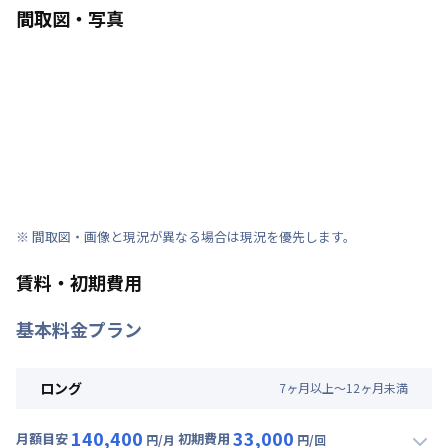
間取図・写真
※ 間取図・画像と現況が異なる場合は現況を優先します。
賃料・初期費用
基本料金プラン
ロング
7
ヶ
月
以上～
12
ヶ
月
未満
140,400
33,000
月額目安
初期費用
円/月
円/回