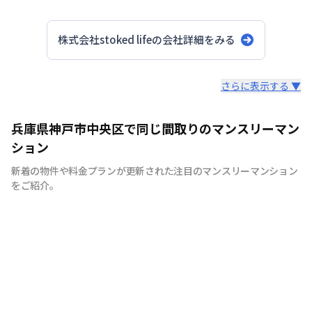
株式会社stoked life
の会社詳細をみる
スタッフからのコメント
さらに表示する ▼
【神戸のマンスリーマンション、ウィークリーマンション
兵庫県神戸市中央区で同じ間取りのマンスリーマン
に特化】 マンスリーマンション、ウィークリーマンショ
ション
ンといえば株式会社stoked lifeにお任せください！ 7日間
新着の物件や料金プランが更新された注目のマンスリーマンション
以上の中長期滞在であれば、ご利用が頂けます。当社で
をご紹介。
は、家具・家電等の設備！！お客様の用途に応じて快適な
生活を送ること間違いなしです。もちろん、敷金・礼金も
ゼロ。電気・ガス・水道などのライフライン手続きも不
要、退去立会い等の手続きも不要と、手間なく簡単にご利
用できます。各種交通機関からのアクセスに便利な立地に
物件を取り揃えておりますので、出張や研修、などにも最
適です。通勤に便利で、経費削減になることから、法人の
お客様からもご好評を頂いております。また、お家のリフ