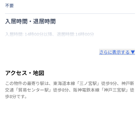
不要
入居時間・退居時間
入居時間: 14時00分以降、退居時間:16時00分
さらに表示する ▼
アクセス・地図
この物件の最寄り駅は
、
東海道本線
「
三ノ宮駅
」
徒歩9分
、
神戸新
交通
「
貿易センター駅
」
徒歩8分
、
阪神電鉄本線
「
神戸三宮駅
」
徒
歩8分
です。