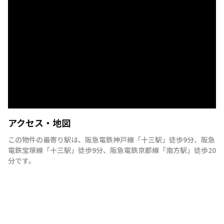
アクセス・地図
この物件の最寄り駅は
、
阪急電鉄神戸線
「
十三駅
」
徒歩9分
、
阪急
電鉄宝塚線
「
十三駅
」
徒歩9分
、
阪急電鉄京都線
「
南方駅
」
徒歩20
分
です。