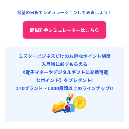
契約事務手数料 : 5,000円/回 (税抜)
清掃料他 :
15,000円/回 (税抜)
希望の日程でシミュレーションしてみましょう！
その他費用 :
管理費
:
24,000円/月 (800円/日)
初期費用
簡単料金シミュレーターはこちら
契約事務手数料 : 5,000円/回 (税抜)
ミスタービジネスだけのお得なポイント制度
入居時に必ずもらえる
《電子マネーやデジタルギフトに交換可能
なポイント》をプレゼント!
170ブランド・1000種類以上のラインナップ!!