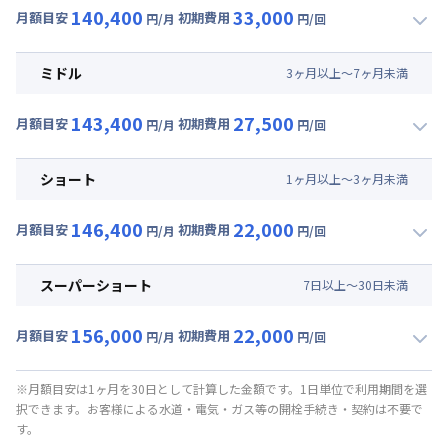
140,400
33,000
月額目安
初期費用
円/月
円/回
▼
ロング
利用時の料金詳細
月額賃料目安(30日利用)
ミドル
3
ヶ
月
以上～
7
ヶ
月
未満
賃料 :
90,000円/月 (3,000円/日)
143,400
27,500
光熱費他 :
24,000円/月 (800円/日) (税抜)
月額目安
初期費用
円/月
円/回
▼
ミドル
利用時の料金詳細
清掃料他 :
25,000円/回 (税抜)
月額賃料目安(30日利用)
その他費用 :
ショート
1
ヶ
月
以上～
3
ヶ
月
未満
管理費
:
24,000円/月 (800円/日)
賃料 :
93,000円/月 (3,100円/日)
初期費用
146,400
22,000
光熱費他 :
24,000円/月 (800円/日) (税抜)
月額目安
初期費用
円/月
円/回
契約事務手数料 : 5,000円/回 (税抜)
▼
ショート
利用時の料金詳細
清掃料他 :
20,000円/回 (税抜)
月額賃料目安(30日利用)
その他費用 :
スーパーショート
7
日
以上～
30
日
未満
管理費
:
24,000円/月 (800円/日)
賃料 :
96,000円/月 (3,200円/日)
初期費用
156,000
22,000
光熱費他 :
24,000円/月 (800円/日) (税抜)
月額目安
初期費用
円/月
円/回
契約事務手数料 : 5,000円/回 (税抜)
▼
スーパーショート
利用時の料金詳細
清掃料他 :
15,000円/回 (税抜)
月額賃料目安(30日利用)
その他費用 :
※月額目安は1ヶ月を30日として計算した金額です。1日単位で利用期間を選
択できます。お客様による水道・電気・ガス等の開栓手続き・契約は不要で
管理費
:
24,000円/月 (800円/日)
賃料 :
96,000円/月 (3,200円/日) (税抜)
す。
初期費用
光熱費他 :
24,000円/月 (800円/日) (税抜)