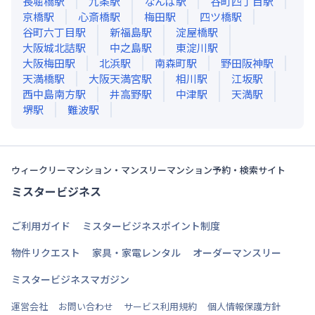
長堀橋
駅
九条
駅
なんば
駅
谷町四丁目
駅
京橋
駅
心斎橋
駅
梅田
駅
四ツ橋
駅
谷町六丁目
駅
新福島
駅
淀屋橋
駅
大阪城北詰
駅
中之島
駅
東淀川
駅
大阪梅田
駅
北浜
駅
南森町
駅
野田阪神
駅
天満橋
駅
大阪天満宮
駅
相川
駅
江坂
駅
西中島南方
駅
井高野
駅
中津
駅
天満
駅
堺
駅
難波
駅
ウィークリーマンション・マンスリーマンション予約・検索サイト
ミスタービジネス
ご利用ガイド
ミスタービジネスポイント制度
物件リクエスト
家具・家電レンタル
オーダーマンスリー
ミスタービジネスマガジン
運営会社
お問い合わせ
サービス利用規約
個人情報保護方針