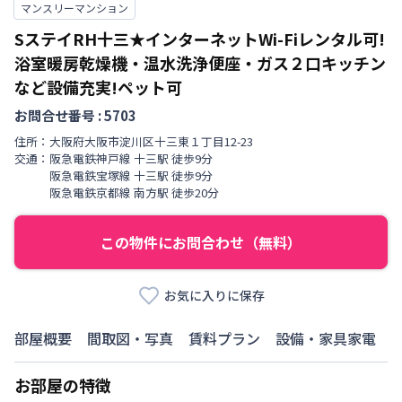
マンスリーマンション
SステイRH十三★インターネットWi-Fiレンタル可!
浴室暖房乾燥機・温水洗浄便座・ガス２口キッチン
など設備充実!ペット可
お問合せ番号 :
5703
住所：
大阪府
大阪市淀川区
十三東
１丁目
12-23
交通：
阪急電鉄神戸線
十三駅
徒歩
9
分
阪急電鉄宝塚線
十三駅
徒歩
9
分
阪急電鉄京都線
南方駅
徒歩
20
分
この物件にお問合わせ（無料）
お気に入りに保存
部屋概要
間取図・写真
賃料プラン
設備・家具家電
お部屋の特徴