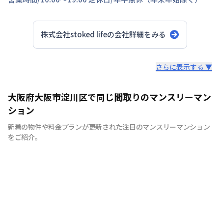
株式会社stoked life
の会社詳細をみる
スタッフからのコメント
さらに表示する ▼
【神戸のマンスリーマンション、ウィークリーマンション
大阪府大阪市淀川区で同じ間取りのマンスリーマン
に特化】 マンスリーマンション、ウィークリーマンショ
ション
ンといえば株式会社stoked lifeにお任せください！ 7日間
新着の物件や料金プランが更新された注目のマンスリーマンション
以上の中長期滞在であれば、ご利用が頂けます。当社で
をご紹介。
は、家具・家電等の設備！！お客様の用途に応じて快適な
生活を送ること間違いなしです。もちろん、敷金・礼金も
ゼロ。電気・ガス・水道などのライフライン手続きも不
要、退去立会い等の手続きも不要と、手間なく簡単にご利
用できます。各種交通機関からのアクセスに便利な立地に
物件を取り揃えておりますので、出張や研修、などにも最
適です。通勤に便利で、経費削減になることから、法人の