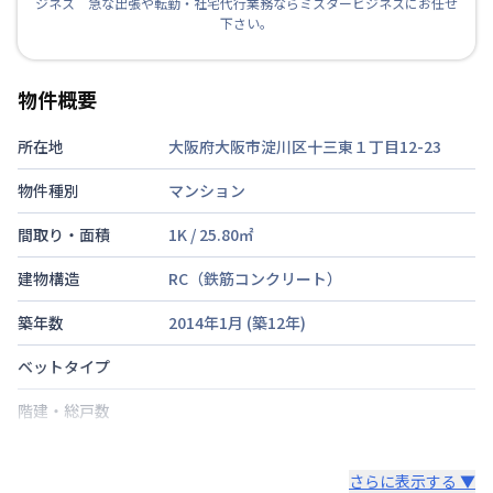
ジネス 急な出張や転勤・社宅代行業務ならミスタービジネスにお任せ
下さい。
物件概要
所在地
大阪府大阪市淀川区十三東１丁目12-23
物件種別
マンション
間取り・面積
1K
/
25.80
㎡
建物構造
RC（鉄筋コンクリート）
築年数
2014年1月
(築
12
年)
ベットタイプ
階建・総戸数
鍵の種類
さらに表示する ▼