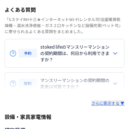
部屋の向き
よくある質問
禁煙・喫煙
「SステイRH十三★インターネットWi-Fiレンタル可!浴室暖房乾
阪急電鉄神戸線
十三駅
徒歩
9
分
燥機・温水洗浄便座・ガス２口キッチンなど設備充実!ペット可」
交通
阪急電鉄宝塚線
十三駅
徒歩
9
分
に寄せられるよくある質問をまとめました。
阪急電鉄京都線
南方駅
徒歩
20
分
stoked lifeのマンスリーマンション
定員
2
名
の契約期間は、何日から利用できま
予約
駐車場
なし
すか？
次回更新日
情報更新日より14日以内
7日以上からのご契約期間ですが1ヶ月（30日）以上
のご契約期間の地域もございますのでお気軽にお問い
マンスリーマンションの契約期間の
情報更新日
2026年7月23日
契約
合わせください。
変更は可能ですか？
延長については、ご利用期間終了後に、すでに別の予
さらに表示する ▼
約が入っていなければ、ご対応可能です。その際、再
契約が必要となりますので、あらかじめご了承くださ
設備・家具家電情報
い。期間の変更がある場合は、できるだけお早めにご
相談ください。