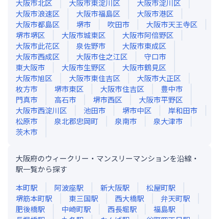
大阪市北区
大阪市東淀川区
大阪市淀川区
大阪市浪速区
大阪市福島区
大阪市港区
大阪市都島区
堺市
吹田市
大阪市天王寺区
堺市堺区
大阪市城東区
大阪市阿倍野区
大阪市此花区
泉佐野市
大阪市東成区
大阪市西成区
大阪市住之江区
守口市
東大阪市
大阪市生野区
大阪市鶴見区
大阪市旭区
大阪市東住吉区
大阪市大正区
枚方市
堺市東区
大阪市住吉区
豊中市
門真市
高石市
堺市西区
大阪市平野区
大阪市西淀川区
池田市
堺市中区
岸和田市
松原市
泉北郡忠岡町
泉南市
泉大津市
茨木市
大阪府のウィークリー・マンスリーマンションを沿線・
駅一覧から探す
本町
駅
阿波座
駅
新大阪
駅
松屋町
駅
堺筋本町
駅
東三国
駅
西大橋
駅
弁天町
駅
肥後橋
駅
中崎町
駅
西長堀
駅
福島
駅