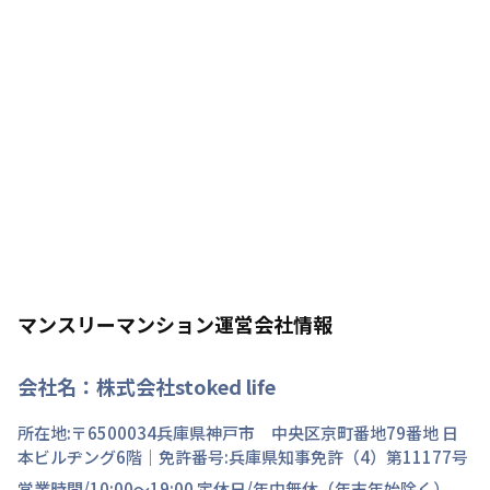
マンスリーマンション運営会社情報
会社名：
株式会社stoked life
所在地:〒
6500034
兵庫県
神戸市 中央区
京町
番地
79番地 日
本ビルヂング6階
｜免許番号:
兵庫県知事免許（4）第11177号
営業時間/
10:00～19:00
定休日/
年中無休（年末年始除く）