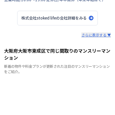
株式会社stoked life
の会社詳細をみる
スタッフからのコメント
さらに表示する ▼
【神戸のマンスリーマンション、ウィークリーマンション
大阪府大阪市東成区で同じ間取りのマンスリーマン
に特化】 マンスリーマンション、ウィークリーマンショ
ション
ンといえば株式会社stoked lifeにお任せください！ 7日間
新着の物件や料金プランが更新された注目のマンスリーマンション
以上の中長期滞在であれば、ご利用が頂けます。当社で
をご紹介。
は、家具・家電等の設備！！お客様の用途に応じて快適な
生活を送ること間違いなしです。もちろん、敷金・礼金も
ゼロ。電気・ガス・水道などのライフライン手続きも不
要、退去立会い等の手続きも不要と、手間なく簡単にご利
用できます。各種交通機関からのアクセスに便利な立地に
物件を取り揃えておりますので、出張や研修、などにも最
適です。通勤に便利で、経費削減になることから、法人の