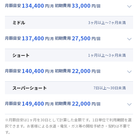
134,400
33,000
月額目安
初期費用
円/月
円/回
▼
ロング
利用時の料金詳細
月額賃料目安(30日利用)
ミドル
3
ヶ
月
以上～
7
ヶ
月
未満
賃料 :
84,000円/月 (2,800円/日)
137,400
27,500
光熱費他 :
24,000円/月 (800円/日) (税抜)
月額目安
初期費用
円/月
円/回
▼
ミドル
利用時の料金詳細
清掃料他 :
25,000円/回 (税抜)
月額賃料目安(30日利用)
その他費用 :
ショート
1
ヶ
月
以上～
3
ヶ
月
未満
管理費
:
24,000円/月 (800円/日)
賃料 :
87,000円/月 (2,900円/日)
初期費用
140,400
22,000
光熱費他 :
24,000円/月 (800円/日) (税抜)
月額目安
初期費用
円/月
円/回
契約事務手数料 : 5,000円/回 (税抜)
▼
ショート
利用時の料金詳細
清掃料他 :
20,000円/回 (税抜)
月額賃料目安(30日利用)
その他費用 :
スーパーショート
7
日
以上～
30
日
未満
管理費
:
24,000円/月 (800円/日)
賃料 :
90,000円/月 (3,000円/日)
初期費用
149,400
22,000
光熱費他 :
24,000円/月 (800円/日) (税抜)
月額目安
初期費用
円/月
円/回
契約事務手数料 : 5,000円/回 (税抜)
▼
スーパーショート
利用時の料金詳細
清掃料他 :
15,000円/回 (税抜)
月額賃料目安(30日利用)
その他費用 :
※月額目安は1ヶ月を30日として計算した金額です。1日単位で利用期間を選
択できます。お客様による水道・電気・ガス等の開栓手続き・契約は不要で
管理費
:
24,000円/月 (800円/日)
賃料 :
90,000円/月 (3,000円/日) (税抜)
す。
初期費用
光熱費他 :
24,000円/月 (800円/日) (税抜)