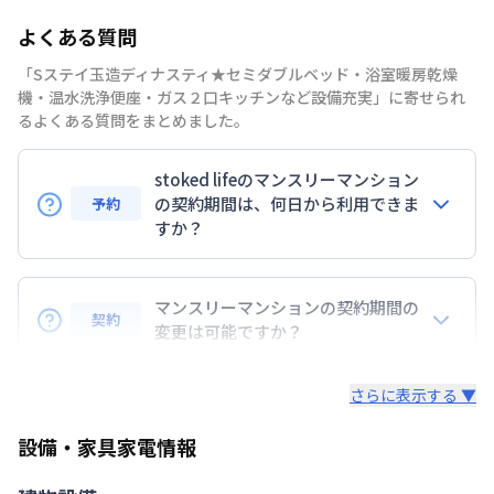
部屋の向き
よくある質問
禁煙・喫煙
「Sステイ玉造ディナスティ★セミダブルベッド・浴室暖房乾燥
大阪環状線
玉造駅
徒歩
7
分
機・温水洗浄便座・ガス２口キッチンなど設備充実」に寄せられ
交通
大阪市今里筋線
今里駅
徒歩
8
分
るよくある質問をまとめました。
大阪市長堀鶴見緑地
玉造駅
徒歩
8
分
stoked lifeのマンスリーマンション
定員
2
名
の契約期間は、何日から利用できま
予約
駐車場
なし
すか？
次回更新日
情報更新日より14日以内
7日以上からのご契約期間ですが1ヶ月（30日）以上
のご契約期間の地域もございますのでお気軽にお問い
マンスリーマンションの契約期間の
情報更新日
2026年7月23日
契約
合わせください。
変更は可能ですか？
延長については、ご利用期間終了後に、すでに別の予
さらに表示する ▼
約が入っていなければ、ご対応可能です。その際、再
契約が必要となりますので、あらかじめご了承くださ
設備・家具家電情報
い。期間の変更がある場合は、できるだけお早めにご
相談ください。