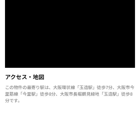
アクセス・地図
この物件の最寄り駅は
、
大阪環状線
「
玉造駅
」
徒歩7分
、
大阪市今
里筋線
「
今里駅
」
徒歩8分
、
大阪市長堀鶴見緑地
「
玉造駅
」
徒歩8
分
です。