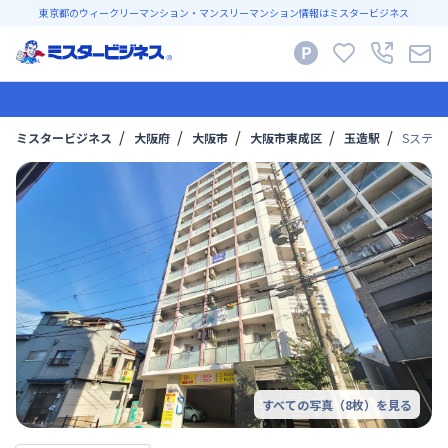
東京都のウィークリーマンション・マンスリーマンション情報はミスタービジネス
ミスタービジネス
大阪府
大阪市
大阪市東成区
玉造駅
Sステ
すべての写真（
8
枚）を見る