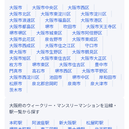
大阪市
大阪市中央区
大阪市西区
大阪市北区
大阪市東淀川区
大阪市淀川区
大阪市浪速区
大阪市福島区
大阪市港区
大阪市都島区
堺市
吹田市
大阪市天王寺区
堺市堺区
大阪市城東区
大阪市阿倍野区
大阪市此花区
泉佐野市
大阪市東成区
大阪市西成区
大阪市住之江区
守口市
東大阪市
大阪市生野区
大阪市鶴見区
大阪市旭区
大阪市東住吉区
大阪市大正区
枚方市
堺市東区
大阪市住吉区
豊中市
門真市
高石市
堺市西区
大阪市平野区
大阪市西淀川区
池田市
堺市中区
岸和田市
松原市
泉北郡忠岡町
泉南市
泉大津市
茨木市
大阪府のウィークリー・マンスリーマンションを沿線・
駅一覧から探す
本町
駅
阿波座
駅
新大阪
駅
松屋町
駅
堺筋本町
駅
東三国
駅
西大橋
駅
弁天町
駅