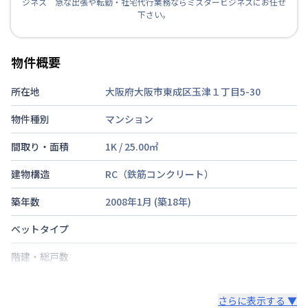
ジネス 急な出張や転勤・社宅代行業務ならミスタービジネスにお任せ
下さい。
物件概要
所在地
大阪府大阪市東成区玉津１丁目5-30
物件種別
マンション
間取り・面積
1K
/
25.00
㎡
建物構造
RC（鉄筋コンクリート）
築年数
2008年1月
(築
18
年)
ベットタイプ
階建・総戸数
鍵の種類
さらに表示する ▼