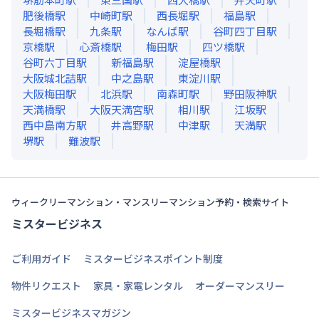
肥後橋
駅
中崎町
駅
西長堀
駅
福島
駅
長堀橋
駅
九条
駅
なんば
駅
谷町四丁目
駅
京橋
駅
心斎橋
駅
梅田
駅
四ツ橋
駅
谷町六丁目
駅
新福島
駅
淀屋橋
駅
大阪城北詰
駅
中之島
駅
東淀川
駅
大阪梅田
駅
北浜
駅
南森町
駅
野田阪神
駅
天満橋
駅
大阪天満宮
駅
相川
駅
江坂
駅
西中島南方
駅
井高野
駅
中津
駅
天満
駅
堺
駅
難波
駅
ウィークリーマンション・マンスリーマンション予約・検索サイト
ミスタービジネス
ご利用ガイド
ミスタービジネスポイント制度
物件リクエスト
家具・家電レンタル
オーダーマンスリー
ミスタービジネスマガジン