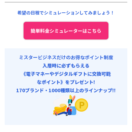
契約事務手数料 : 5,000円/回 (税抜)
清掃料他 :
15,000円/回 (税抜)
希望の日程でシミュレーションしてみましょう！
その他費用 :
管理費
:
24,000円/月 (800円/日)
初期費用
簡単料金シミュレーターはこちら
契約事務手数料 : 5,000円/回 (税抜)
ミスタービジネスだけのお得なポイント制度
入居時に必ずもらえる
《電子マネーやデジタルギフトに交換可能
なポイント》をプレゼント!
170ブランド・1000種類以上のラインナップ!!