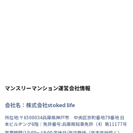
マンスリーマンション運営会社情報
会社名：
株式会社stoked life
所在地:〒
6500034
兵庫県
神戸市 中央区
京町
番地
79番地 日
本ビルヂング6階
｜免許番号:
兵庫県知事免許（4）第11177号
営業時間/
10:00～19:00
定休日/
年中無休（年末年始除く）