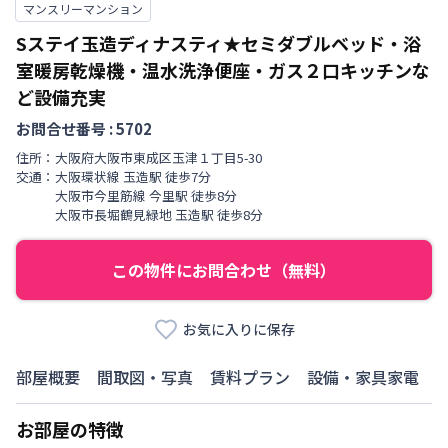
マンスリーマンション
Sステイ玉造ディナスティ★セミダブルベッド・浴
室暖房乾燥機・温水洗浄便座・ガス２口キッチンな
ど設備充実
お問合せ番号 :
5702
住所：
大阪府
大阪市東成区
玉津
１丁目
5-30
交通：
大阪環状線
玉造駅
徒歩
7
分
大阪市今里筋線
今里駅
徒歩
8
分
大阪市長堀鶴見緑地
玉造駅
徒歩
8
分
この物件にお問合わせ（無料）
お気に入りに保存
部屋概要
間取図・写真
賃料プラン
設備・家具家電
お部屋の特徴