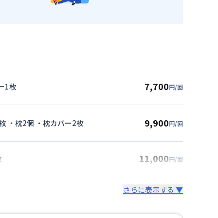
7,700
ー1枚
円/回
9,900
枚 ・枕2個 ・枕カバー2枚
円/回
11,000
枚
円/回
さらに表示する ▼