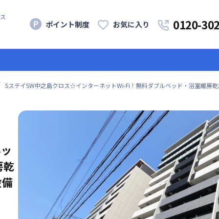
ス
0120-30
ポイント制度
お気に入り
SステイSW中之島クロス☆インターネットWi-Fi！無料ダブルベッド・浴室暖房
ネッ
房乾
設備