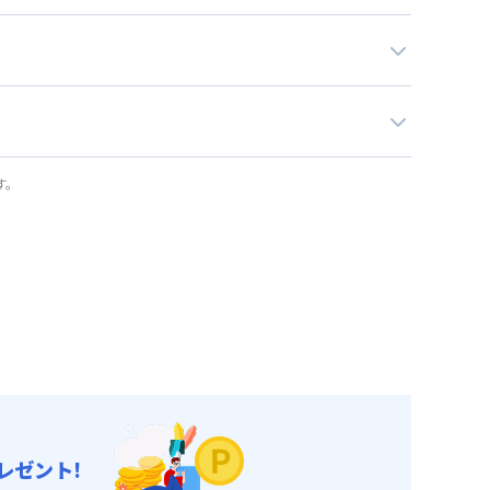
す。
レゼント!