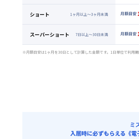
▼
ミド
光熱費他 
月額賃料
ショート
月額目安
清掃料他 
1
ヶ
月
以上～
3
ヶ
月
未満
賃料 :
12
▼
ショ
その他費用
光熱費他 
月額賃料
管理費
スーパーショート
月額目安
清掃料他 
7
日
以上～
30
日
未満
初期費用
賃料 :
12
▼
スー
その他費用
光熱費他 
契約事務手数
月額賃料
管理費
※月額目安は1ヶ月を30日として計算した金額です。1日単位で利用
清掃料他 
初期費用
賃料 :
12
その他費用
光熱費他 
契約事務手数
管理費
清掃料他 
初期費用
その他費用
契約事務手数
管理費
初期費用
契約事務手数
ミ
入居時に必ずもらえる
《電