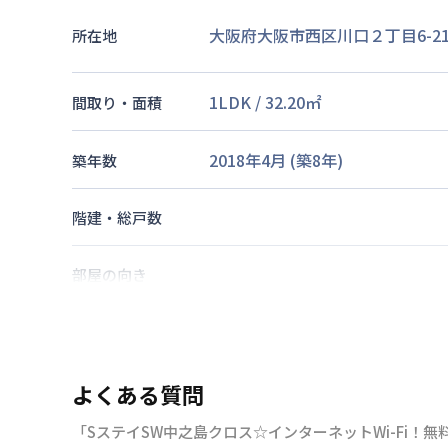
大阪府大阪市西区川口２丁目6-2
所在地
1LDK
/
32.20
㎡
間取り・面積
2018年4月
(築
8
年)
築年数
階建・総戸数
部屋の向き
大阪市中央線
九条駅
徒歩
15
分
大阪市中央線
阿波座駅
徒歩
8
分
交通
大阪市千日前線
玉川駅
徒歩
12
分
よくある質問
「SステイSW中之島クロス☆インターネットWi-Fi
なし
駐車場