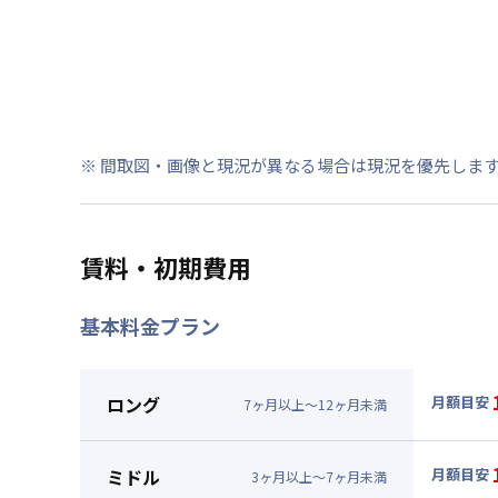
※ 間取図・画像と現況が異なる場合は現況を優先しま
賃料・初期費用
基本料金プラン
ロング
月額目安
7
ヶ
月
以上～
12
ヶ
月
未満
▼
ロン
月額賃料
ミドル
月額目安
3
ヶ
月
以上～
7
ヶ
月
未満
賃料 :
11