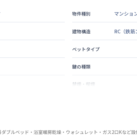
1
マンショ
物件種別
RC（鉄
建物構造
ベットタイプ
鍵の種類
禁煙・喫煙
2
名
定員
！無料ダブルベッド・浴室暖房乾燥・ウォシュレット・ガス2口Kな
情報更新日
次回更新日