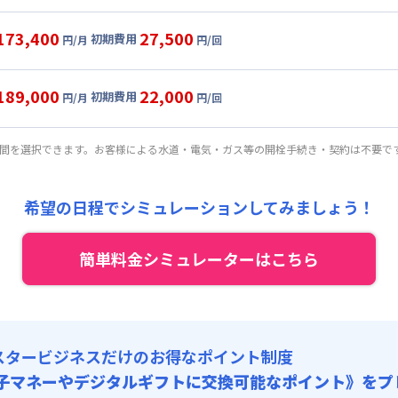
ル
利用時の料金詳細
:
24,000円/月 (800円/日) (税抜)
目安(30日利用)
173,400
27,500
初期費用
:
30,000円/回 (税抜)
円/月
円/回
0,000円/月 (4,000円/日)
ート
利用時の料金詳細
 :
:
24,000円/月 (800円/日) (税抜)
目安(30日利用)
:
24,000円/月 (800円/日)
189,000
22,000
初期費用
:
25,000円/回 (税抜)
円/月
円/回
3,000円/月 (4,100円/日)
パーショート
利用時の料金詳細
 :
:
24,000円/月 (800円/日) (税抜)
料 : 5,000円/回 (税抜)
目安(30日利用)
:
24,000円/月 (800円/日)
期間を選択できます。お客様による水道・電気・ガス等の開栓手続き・契約は不要で
:
20,000円/回 (税抜)
6,000円/月 (4,200円/日) (税抜)
 :
:
24,000円/月 (800円/日) (税抜)
料 : 5,000円/回 (税抜)
:
24,000円/月 (800円/日)
希望の日程でシミュレーションしてみましょう！
:
15,000円/回 (税抜)
 :
料 : 5,000円/回 (税抜)
簡単料金シミュレーターはこちら
:
24,000円/月 (800円/日)
料 : 5,000円/回 (税抜)
スタービジネスだけのお得なポイント制度
子マネーやデジタルギフトに交換可能
なポイント》をプ