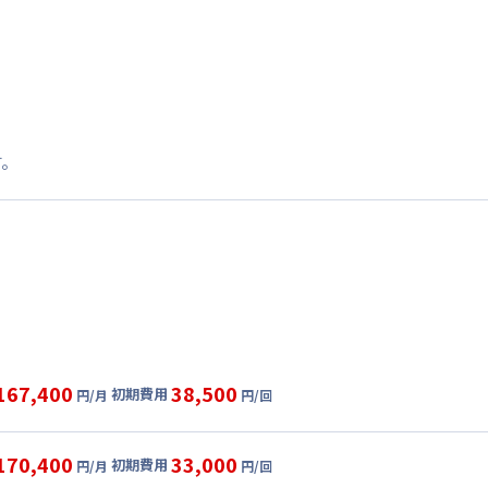
す。
167,400
38,500
初期費用
円/月
円/回
グ
利用時の料金詳細
目安(30日利用)
170,400
33,000
初期費用
円/月
円/回
7,000円/月 (3,900円/日)