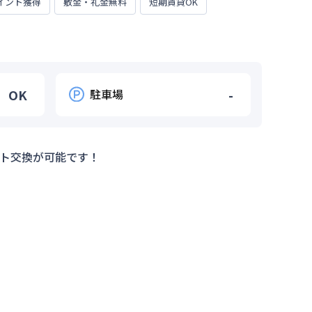
イント獲得
敷金・礼金無料
短期賃貸OK
OK
駐車場
-
ト交換が可能です！