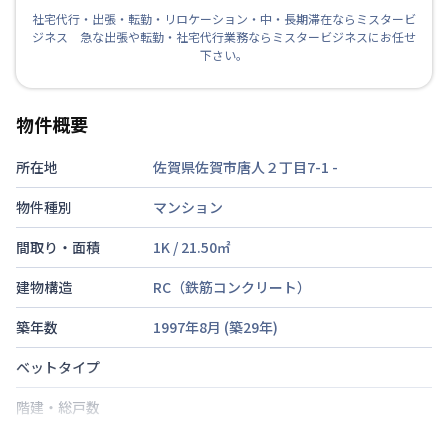
社宅代行・出張・転勤・リロケーション・中・長期滞在ならミスタービ
ジネス 急な出張や転勤・社宅代行業務ならミスタービジネスにお任せ
下さい。
物件概要
所在地
佐賀県佐賀市唐人２丁目7-1
-
物件種別
マンション
間取り・面積
1K
/
21.50
㎡
建物構造
RC（鉄筋コンクリート）
築年数
1997年8月
(築
29
年)
ベットタイプ
階建・総戸数
鍵の種類