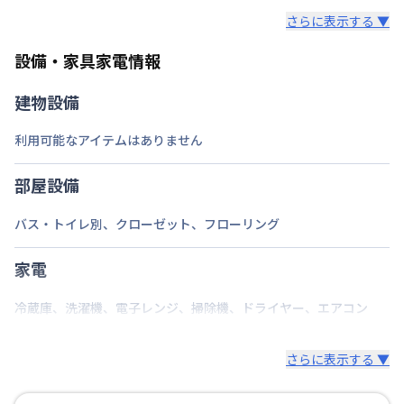
さらに表示する ▼
部屋の向き
設備・家具家電情報
禁煙・喫煙
禁煙
建物設備
長崎本線
佐賀駅
徒歩
8
分
交通
長崎本線
鍋島駅
徒歩
41
分
利用可能なアイテムはありません
長崎本線
伊賀屋駅
徒歩
61
分
定員
2
名
部屋設備
駐車場
なし
バス・トイレ別
、
クローゼット
、
フローリング
次回更新日
情報更新日より14日以内
家電
情報更新日
2026年7月24日
冷蔵庫
、
洗濯機
、
電子レンジ
、
掃除機
、
ドライヤー
、
エアコン
さらに表示する ▼