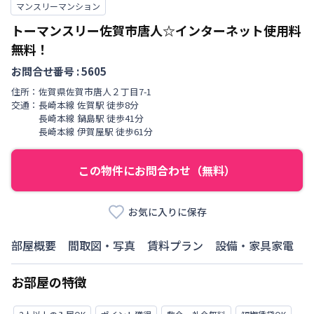
マンスリーマンション
トーマンスリー佐賀市唐人☆インターネット使用料
無料！
お問合せ番号 :
5605
住所：
佐賀県
佐賀市
唐人
２丁目
7-1
交通：
長崎本線
佐賀駅
徒歩
8
分
長崎本線
鍋島駅
徒歩
41
分
長崎本線
伊賀屋駅
徒歩
61
分
この物件にお問合わせ（無料）
お気に入りに保存
部屋概要
間取図・写真
賃料プラン
設備・家具家電
お部屋の特徴