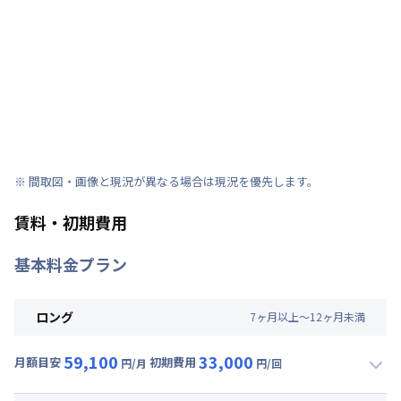
※ 間取図・画像と現況が異なる場合は現況を優先します。
賃料・初期費用
基本料金プラン
ロング
7
ヶ
月
以上～
12
ヶ
月
未満
59,100
33,000
月額目安
初期費用
円/月
円/回
▼
ロング
利用時の料金詳細