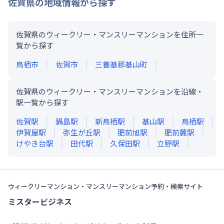
佐賀県
の地域情報から探す
佐賀県のウィークリー・マンスリーマンションを住所一
覧から探す
鳥栖市
佐賀市
三養基郡基山町
佐賀県のウィークリー・マンスリーマンションを沿線・
駅一覧から探す
佐賀
駅
鍋島
駅
新鳥栖
駅
基山
駅
鳥栖
駅
伊賀屋
駅
弥生が丘
駅
肥前旭
駅
肥前麓
駅
けやき台
駅
田代
駅
久保田
駅
立野
駅
ウィークリーマンション・マンスリーマンション予約・検索サイト
ミスタービジネス