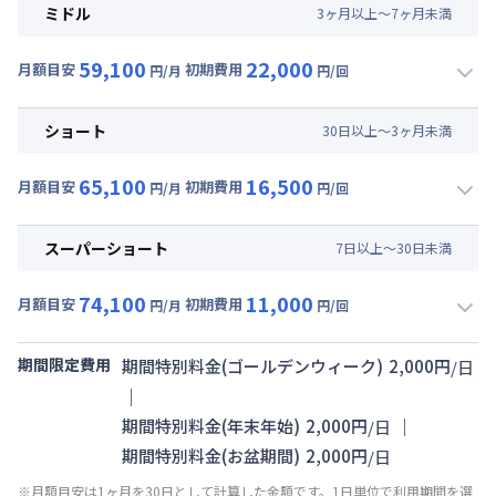
月額賃料目安(30日利用)
ミドル
3
ヶ
月
以上～
7
ヶ
月
未満
賃料 :
21,000円/月 (700円/日)
59,100
22,000
光熱費他 :
21,000円/月 (700円/日) (税抜)
月額目安
初期費用
円/月
円/回
▼
ミドル
利用時の料金詳細
清掃料他 :
30,000円/回 (税抜)
月額賃料目安(30日利用)
その他費用 :
ショート
30
日
以上～
3
ヶ
月
未満
管理費
:
15,000円/月 (500円/日)
賃料 :
21,000円/月 (700円/日)
65,100
16,500
光熱費他 :
21,000円/月 (700円/日) (税抜)
月額目安
初期費用
円/月
円/回
▼
ショート
利用時の料金詳細
清掃料他 :
20,000円/回 (税抜)
月額賃料目安(30日利用)
その他費用 :
スーパーショート
7
日
以上～
30
日
未満
管理費
:
15,000円/月 (500円/日)
賃料 :
27,000円/月 (900円/日)
74,100
11,000
光熱費他 :
21,000円/月 (700円/日) (税抜)
月額目安
初期費用
円/月
円/回
▼
スーパーショート
利用時の料金詳細
清掃料他 :
15,000円/回 (税抜)
月額賃料目安(30日利用)
その他費用 :
期間限定費用
期間特別料金(ゴールデンウィーク)
2,000
円
/
日
管理費
:
15,000円/月 (500円/日)
賃料 :
36,000円/月 (1,200円/日)
｜
光熱費他 :
21,000円/月 (700円/日) (税抜)
｜
期間特別料金(年末年始)
2,000
円
/
日
清掃料他 :
10,000円/回 (税抜)
期間特別料金(お盆期間)
2,000
円
/
日
その他費用 :
※月額目安は1ヶ月を30日として計算した金額です。1日単位で利用期間を選