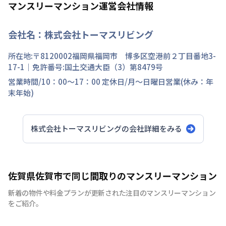
マンスリーマンション運営会社情報
会社名：
株式会社トーマスリビング
所在地:〒
8120002
福岡県
福岡市 博多区
空港前
２丁目
番地
3-
17-1
｜免許番号:
国土交通大臣（3）第8479号
営業時間/
10：00～17：00
定休日/
月～日曜日営業(休み：年
末年始)
株式会社トーマスリビング
の会社詳細をみる
佐賀県佐賀市で同じ間取りのマンスリーマンション
新着の物件や料金プランが更新された注目のマンスリーマンション
をご紹介。