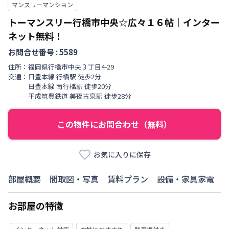
マンスリーマンション
トーマンスリー行橋市中央☆広々１６帖｜インター
ネット無料！
お問合せ番号 :
5589
住所：
福岡県
行橋市
中央
３丁目
4-29
交通：
日豊本線
行橋駅
徒歩
2
分
日豊本線
南行橋駅
徒歩
20
分
平成筑豊鉄道
美夜古泉駅
徒歩
28
分
この物件にお問合わせ（無料）
お気に入りに保存
部屋概要
間取図・写真
賃料プラン
設備・家具家電
お部屋の特徴