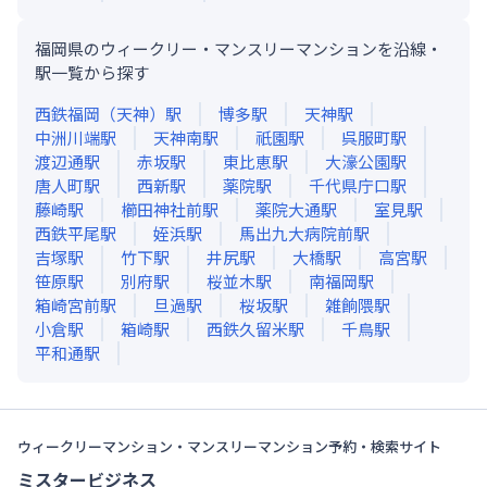
福岡県のウィークリー・マンスリーマンションを沿線・
駅一覧から探す
西鉄福岡（天神）
駅
博多
駅
天神
駅
中洲川端
駅
天神南
駅
祇園
駅
呉服町
駅
渡辺通
駅
赤坂
駅
東比恵
駅
大濠公園
駅
唐人町
駅
西新
駅
薬院
駅
千代県庁口
駅
藤崎
駅
櫛田神社前
駅
薬院大通
駅
室見
駅
西鉄平尾
駅
姪浜
駅
馬出九大病院前
駅
吉塚
駅
竹下
駅
井尻
駅
大橋
駅
高宮
駅
笹原
駅
別府
駅
桜並木
駅
南福岡
駅
箱崎宮前
駅
旦過
駅
桜坂
駅
雑餉隈
駅
小倉
駅
箱崎
駅
西鉄久留米
駅
千鳥
駅
平和通
駅
ウィークリーマンション・マンスリーマンション予約・検索サイト
ミスタービジネス