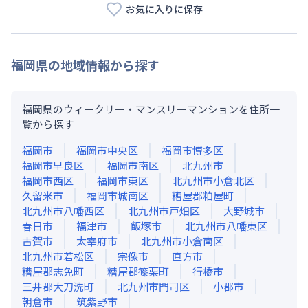
お気に入りに保存
福岡県
の地域情報から探す
福岡県のウィークリー・マンスリーマンションを住所一
覧から探す
福岡市
福岡市中央区
福岡市博多区
福岡市早良区
福岡市南区
北九州市
福岡市西区
福岡市東区
北九州市小倉北区
久留米市
福岡市城南区
糟屋郡粕屋町
北九州市八幡西区
北九州市戸畑区
大野城市
春日市
福津市
飯塚市
北九州市八幡東区
古賀市
太宰府市
北九州市小倉南区
北九州市若松区
宗像市
直方市
糟屋郡志免町
糟屋郡篠栗町
行橋市
三井郡大刀洗町
北九州市門司区
小郡市
朝倉市
筑紫野市