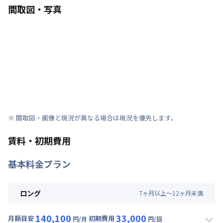
間取図・写真
※ 間取図・画像と現況が異なる場合は現況を優先します。
賃料・初期費用
基本料金プラン
ロング
7
ヶ
月
以上～
12
ヶ
月
未満
140,100
33,000
月額目安
初期費用
円/月
円/回