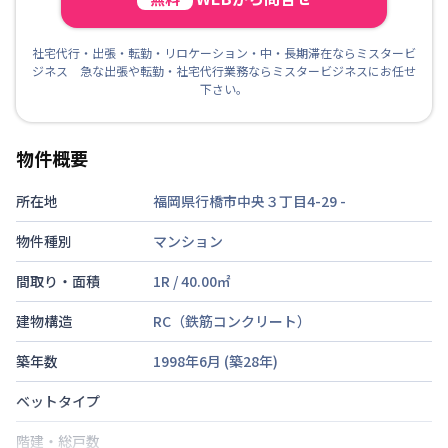
社宅代行・出張・転勤・リロケーション・中・長期滞在ならミスタービ
ジネス 急な出張や転勤・社宅代行業務ならミスタービジネスにお任せ
下さい。
物件概要
所在地
福岡県行橋市中央３丁目4-29
-
物件種別
マンション
間取り・面積
1R
/
40.00
㎡
建物構造
RC（鉄筋コンクリート）
築年数
1998年6月
(築
28
年)
ベットタイプ
階建・総戸数