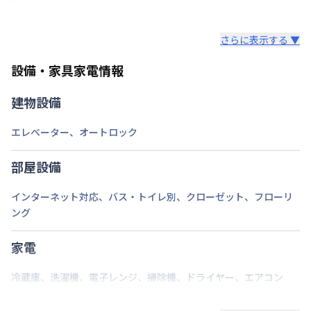
鍵の種類
さらに表示する ▼
部屋の向き
設備・家具家電情報
禁煙・喫煙
禁煙
建物設備
日豊本線
行橋駅
徒歩
2
分
交通
日豊本線
南行橋駅
徒歩
20
分
エレベーター
、
オートロック
平成筑豊鉄道
美夜古泉駅
徒歩
28
分
定員
2
名
部屋設備
駐車場
あり(空き要確認)
インターネット対応
、
バス・トイレ別
、
クローゼット
、
フローリ
ング
次回更新日
情報更新日より14日以内
情報更新日
2026年7月26日
家電
冷蔵庫
、
洗濯機
、
電子レンジ
、
掃除機
、
ドライヤー
、
エアコン