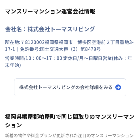
マンスリーマンション運営会社情報
会社名：
株式会社トーマスリビング
所在地:〒
8120002
福岡県
福岡市 博多区
空港前
２丁目
番地
3-
17-1
｜免許番号:
国土交通大臣（3）第8479号
営業時間/
10：00～17：00
定休日/
月～日曜日営業(休み：年
末年始)
株式会社トーマスリビング
の会社詳細をみる
福岡県糟屋郡粕屋町で同じ間取りのマンスリーマン
ション
新着の物件や料金プランが更新された注目のマンスリーマンション