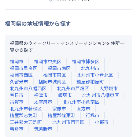
福岡県
の地域情報から探す
福岡県のウィークリー・マンスリーマンションを住所一
覧から探す
福岡市
福岡市中央区
福岡市博多区
福岡市早良区
福岡市南区
北九州市
福岡市西区
福岡市東区
北九州市小倉北区
久留米市
福岡市城南区
糟屋郡粕屋町
北九州市八幡西区
北九州市戸畑区
大野城市
春日市
福津市
飯塚市
北九州市八幡東区
古賀市
太宰府市
北九州市小倉南区
北九州市若松区
宗像市
直方市
糟屋郡志免町
糟屋郡篠栗町
行橋市
三井郡大刀洗町
北九州市門司区
小郡市
朝倉市
筑紫野市