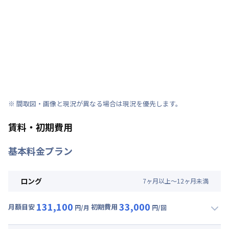
※ 間取図・画像と現況が異なる場合は現況を優先します。
賃料・初期費用
基本料金プラン
ロング
7
ヶ
月
以上～
12
ヶ
月
未満
131,100
33,000
月額目安
初期費用
円/月
円/回
▼
ロング
利用時の料金詳細