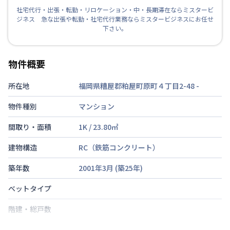
社宅代行・出張・転勤・リロケーション・中・長期滞在ならミスタービ
ジネス 急な出張や転勤・社宅代行業務ならミスタービジネスにお任せ
下さい。
物件概要
所在地
福岡県糟屋郡粕屋町原町４丁目2-48
-
物件種別
マンション
間取り・面積
1K
/
23.80
㎡
建物構造
RC（鉄筋コンクリート）
築年数
2001年3月
(築
25
年)
ベットタイプ
階建・総戸数
鍵の種類