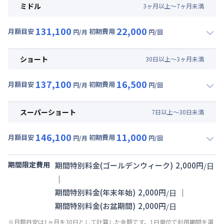
月額賃料目安(30日利用)
ミドル
3
ヶ
月
以上～
7
ヶ
月
未満
賃料 :
93,000円/月 (3,100円/日)
131,100
22,000
光熱費他 :
21,000円/月 (700円/日) (税抜)
月額目安
初期費用
円/月
円/回
▼
ミドル
利用時の料金詳細
清掃料他 :
30,000円/回 (税抜)
月額賃料目安(30日利用)
その他費用 :
ショート
30
日
以上～
3
ヶ
月
未満
管理費
:
15,000円/月 (500円/日)
賃料 :
93,000円/月 (3,100円/日)
137,100
16,500
光熱費他 :
21,000円/月 (700円/日) (税抜)
月額目安
初期費用
円/月
円/回
▼
ショート
利用時の料金詳細
清掃料他 :
20,000円/回 (税抜)
月額賃料目安(30日利用)
その他費用 :
スーパーショート
7
日
以上～
30
日
未満
管理費
:
15,000円/月 (500円/日)
賃料 :
99,000円/月 (3,300円/日)
146,100
11,000
光熱費他 :
21,000円/月 (700円/日) (税抜)
月額目安
初期費用
円/月
円/回
▼
スーパーショート
利用時の料金詳細
清掃料他 :
15,000円/回 (税抜)
月額賃料目安(30日利用)
その他費用 :
期間限定費用
期間特別料金(ゴールデンウィーク)
2,000
円
/
日
管理費
:
15,000円/月 (500円/日)
賃料 :
108,000円/月 (3,600円/日)
｜
光熱費他 :
21,000円/月 (700円/日) (税抜)
｜
期間特別料金(年末年始)
2,000
円
/
日
清掃料他 :
10,000円/回 (税抜)
期間特別料金(お盆期間)
2,000
円
/
日
その他費用 :
※月額目安は1ヶ月を30日として計算した金額です。1日単位で利用期間を選