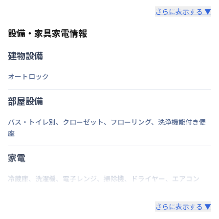
さらに表示する ▼
部屋の向き
設備・家具家電情報
禁煙・喫煙
禁煙
建物設備
篠栗線
原町駅
徒歩
5
分
交通
香椎線
長者原駅
徒歩
12
分
オートロック
香椎線
伊賀駅
徒歩
14
分
定員
2
名
部屋設備
駐車場
あり(空き要確認)
バス・トイレ別
、
クローゼット
、
フローリング
、
洗浄機能付き便
座
次回更新日
情報更新日より14日以内
情報更新日
2026年7月26日
家電
冷蔵庫
、
洗濯機
、
電子レンジ
、
掃除機
、
ドライヤー
、
エアコン
さらに表示する ▼