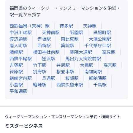
福岡県のウィークリー・マンスリーマンションを沿線・
駅一覧から探す
西鉄福岡（天神）
駅
博多
駅
天神
駅
中洲川端
駅
天神南
駅
祇園
駅
呉服町
駅
渡辺通
駅
赤坂
駅
東比恵
駅
大濠公園
駅
唐人町
駅
西新
駅
薬院
駅
千代県庁口
駅
藤崎
駅
櫛田神社前
駅
薬院大通
駅
室見
駅
西鉄平尾
駅
姪浜
駅
馬出九大病院前
駅
吉塚
駅
竹下
駅
井尻
駅
大橋
駅
高宮
駅
笹原
駅
別府
駅
桜並木
駅
南福岡
駅
箱崎宮前
駅
旦過
駅
桜坂
駅
雑餉隈
駅
小倉
駅
箱崎
駅
西鉄久留米
駅
千鳥
駅
平和通
駅
ウィークリーマンション・マンスリーマンション予約・検索サイト
ミスタービジネス