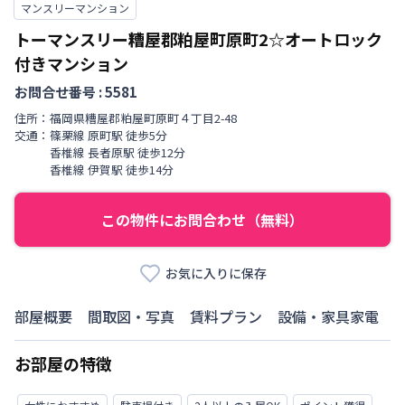
マンスリーマンション
トーマンスリー糟屋郡粕屋町原町2☆オートロック
付きマンション
お問合せ番号 :
5581
住所：
福岡県
糟屋郡粕屋町
原町
４丁目
2-48
交通：
篠栗線
原町駅
徒歩
5
分
香椎線
長者原駅
徒歩
12
分
香椎線
伊賀駅
徒歩
14
分
この物件にお問合わせ（無料）
お気に入りに保存
部屋概要
間取図・写真
賃料プラン
設備・家具家電
お部屋の特徴