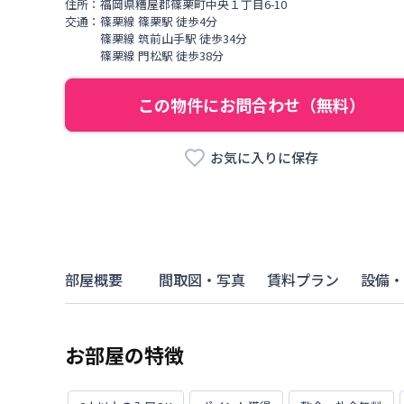
住所：
福岡県
糟屋郡篠栗町
中央
１丁目
6-10
交通：
篠栗線
篠栗駅
徒歩
4
分
篠栗線
筑前山手駅
徒歩
34
分
篠栗線
門松駅
徒歩
38
分
この物件にお問合わせ（無料）
お気に入りに保存
部屋概要
間取図・写真
賃料プラン
設備・
お部屋の特徴