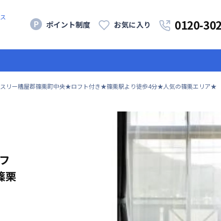
ス
0120-30
ポイント制度
お気に入り
スリー糟屋郡篠栗町中央★ロフト付き★篠栗駅より徒歩4分★人気の篠栗エリア★
フ
篠栗