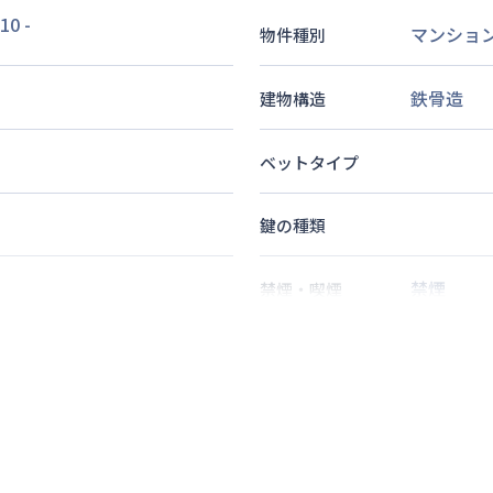
10
-
マンショ
物件種別
鉄骨造
建物構造
ベットタイプ
鍵の種類
禁煙
禁煙・喫煙
2
名
定員
情報更新日
次回更新日