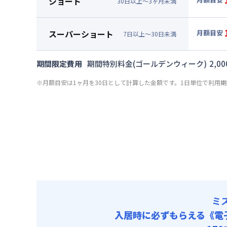
ショート
清掃料他 
30
日
以上～
3
ヶ
月
未満
賃料 :
84
▼
ショ
その他費用
光熱費他 
月額賃料
管理費
スーパーショート
月額目安
清掃料他 
7
日
以上～
30
日
未満
賃料 :
90
▼
スー
その他費用
光熱費他 
月額賃料
管理費
期間限定費用
期間特別料金(ゴールデンウィーク)
2,00
清掃料他 
賃料 :
99
その他費用
※月額目安は1ヶ月を30日として計算した金額です。1日単位で利用
光熱費他 
管理費
清掃料他 
その他費用
管理費
ミ
入居時に必ずもらえる
《電