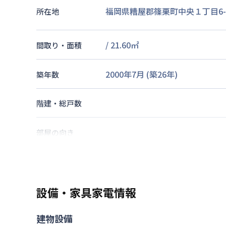
福岡県糟屋郡篠栗町中央１丁目6-
所在地
/
21.60
㎡
間取り・面積
2000年7月
(築
26
年)
築年数
階建・総戸数
部屋の向き
篠栗線
篠栗駅
徒歩
4
分
篠栗線
筑前山手駅
徒歩
34
分
交通
篠栗線
門松駅
徒歩
38
分
設備・家具家電情報
なし
駐車場
建物設備