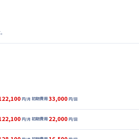
す。
122,100
33,000
初期費用
円/月
円/回
グ
利用時の料金詳細
目安(30日利用)
122,100
22,000
初期費用
円/月
円/回
,000円/月 (2,800円/日)
ル
利用時の料金詳細
:
21,000円/月 (700円/日) (税抜)
目安(30日利用)
128,100
16,500
初期費用