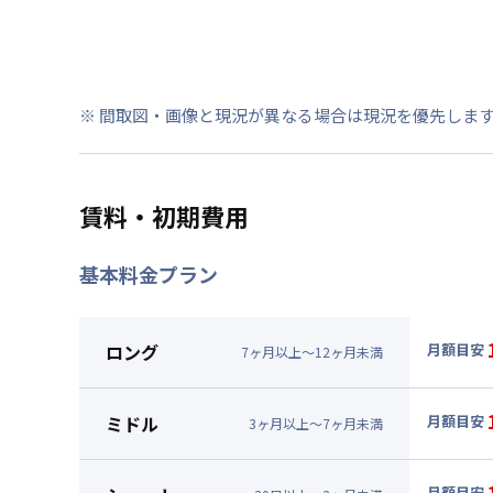
※ 間取図・画像と現況が異なる場合は現況を優先しま
賃料・初期費用
基本料金プラン
ロング
月額目安
7
ヶ
月
以上～
12
ヶ
月
未満
▼
ロン
月額賃料
ミドル
月額目安
3
ヶ
月
以上～
7
ヶ
月
未満
賃料 :
84
▼
ミド
光熱費他 
月額賃料
月額目安