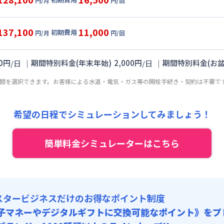
:
30,000円/回 (税抜)
円/月
円/回
,000円/月 (2,800円/日)
ート
利用時の料金詳細
 :
:
21,000円/月 (700円/日) (税抜)
目安(30日利用)
:
15,000円/月 (500円/日)
137,100
11,000
初期費用
:
20,000円/回 (税抜)
円/月
円/回
,000円/月 (3,000円/日)
パーショート
利用時の料金詳細
 :
:
21,000円/月 (700円/日) (税抜)
目安(30日利用)
:
15,000円/月 (500円/日)
0
円
｜
期間特別料金(年末年始)
2,000
円
｜
期間特別料金(お盆
/
日
/
日
:
15,000円/回 (税抜)
,000円/月 (3,300円/日)
 :
期間を選択できます。お客様による水道・電気・ガス等の開栓手続き・契約は不要で
:
21,000円/月 (700円/日) (税抜)
:
15,000円/月 (500円/日)
:
10,000円/回 (税抜)
 :
希望の日程でシミュレーションしてみましょう！
:
15,000円/月 (500円/日)
簡単料金シミュレーターはこちら
スタービジネスだけのお得なポイント制度
子マネーやデジタルギフトに交換可能
なポイント》をプ