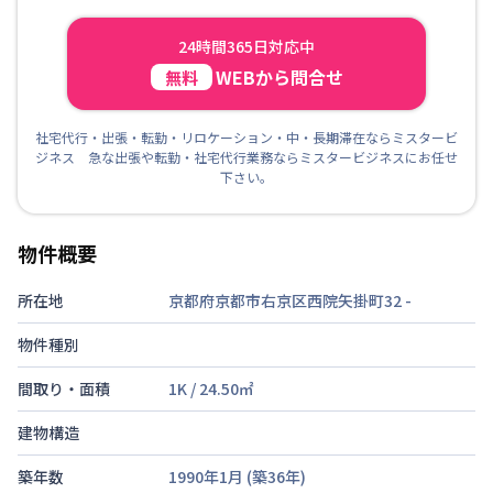
24時間365日対応中
WEBから問合せ
無料
社宅代行・出張・転勤・リロケーション・中・長期滞在ならミスタービ
ジネス 急な出張や転勤・社宅代行業務ならミスタービジネスにお任せ
下さい。
物件概要
所在地
京都府京都市右京区西院矢掛町32
-
物件種別
間取り・面積
1K
/
24.50
㎡
建物構造
築年数
1990年1月
(築
36
年)