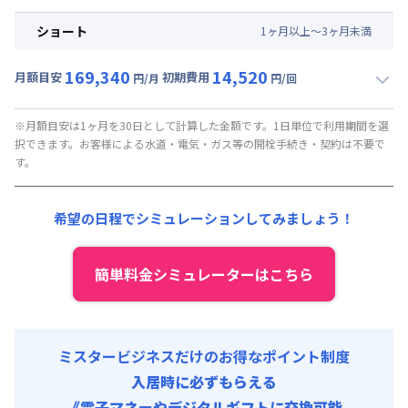
▼
ミドル
利用時の料金詳細
清掃料他 :
13,200円/回 (税抜)
月額賃料目安(30日利用)
その他費用 :
ショート
1
ヶ
月
以上～
3
ヶ
月
未満
寝具追加料金
:
7,000円/月 (税抜)
賃料 :
84,000円/月 (2,800円/日)
駐車場代
:
30,000円/月 (1,000円/日) (税抜)
169,340
14,520
光熱費他 :
26,400円/月 (880円/日) (税抜)
月額目安
初期費用
円/月
円/回
モバイルルータ貸出し
:
6,000円/月 (200円/日) (税抜)
▼
ショート
利用時の料金詳細
清掃料他 :
13,200円/回 (税抜)
月額賃料目安(30日利用)
その他費用 :
※月額目安は1ヶ月を30日として計算した金額です。1日単位で利用期間を選
択できます。お客様による水道・電気・ガス等の開栓手続き・契約は不要で
寝具追加料金
:
7,000円/月 (税抜)
賃料 :
93,000円/月 (3,100円/日)
す。
駐車場代
:
30,000円/月 (1,000円/日) (税抜)
光熱費他 :
26,400円/月 (880円/日) (税抜)
モバイルルータ貸出し
:
6,000円/月 (200円/日) (税抜)
清掃料他 :
13,200円/回 (税抜)
希望の日程でシミュレーションしてみましょう！
その他費用 :
寝具追加料金
:
7,000円/月 (税抜)
駐車場代
:
30,000円/月 (1,000円/日) (税抜)
簡単料金シミュレーターはこちら
モバイルルータ貸出し
:
6,000円/月 (200円/日) (税抜)
ミスタービジネスだけのお得なポイント制度
入居時に必ずもらえる
《電子マネーやデジタルギフトに交換可能