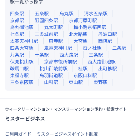
駅一覧から探す
四条
駅
五条
駅
烏丸
駅
清水五条
駅
京都
駅
祇園四条
駅
京都河原町
駅
烏丸御池
駅
丸太町
駅
梅小路京都西
駅
七条
駅
二条城前
駅
北大路
駅
丹波口
駅
太秦天神川
駅
東寺
駅
大宮
駅
西院
駅
四条大宮
駅
嵐電天神川
駅
蚕ノ社
駅
二条
駅
九条
駅
十条
駅
西大路
駅
三条
駅
伏見桃山
駅
京都市役所前
駅
西大路御池
駅
鞍馬口
駅
桃山御陵前
駅
桂
駅
出町柳
駅
東福寺
駅
鳥羽街道
駅
京阪山科
駅
三条京阪
駅
山科
駅
東山
駅
東野
駅
ウィークリーマンション・マンスリーマンション予約・検索サイト
ミスタービジネス
ご利用ガイド
ミスタービジネスポイント制度