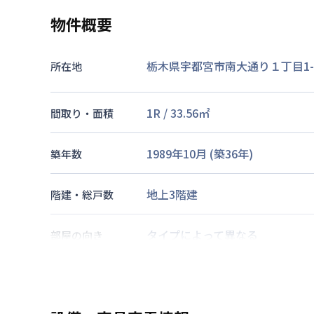
物件概要
栃木県宇都宮市南大通り１丁目1-
所在地
1R
/
33.56
㎡
間取り・面積
1989年10月
(築
36
年)
築年数
地上3階建
階建・総戸数
タイプによって異なる
部屋の向き
東北新幹線
宇都宮駅
徒歩
6
分
交通
東北本線
宇都宮駅
徒歩
6
分