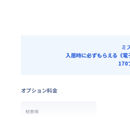
清掃料他 
初期費用
除菌消臭代 
入居者携行品
ミ
入居時に必ずもらえる
《電
17
オプション料金
駐車場