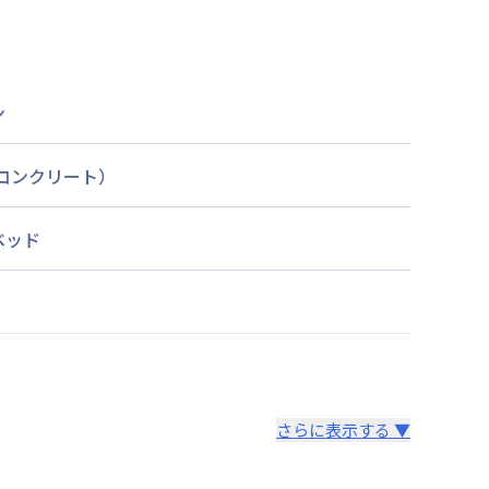
ン
筋コンクリート）
ベッド
さらに表示する ▼