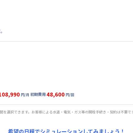
す。
108,990
48,600
初期費用
円/月
円/回
固定
利用時の料金詳細
目安(30日利用)
期間を選択できます。お客様による水道・電気・ガス等の開栓手続き・契約は不要で
,990円/月 (2,633円/日)
:
30,000円/月 (1,000円/日)
希望の日程でシミュレーションしてみましょう！