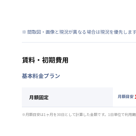
※ 間取図・画像と現況が異なる場合は現況を優先しま
賃料・初期費用
基本料金プラン
月額固定
月額目安
▼
月額
月額賃料
※月額目安は1ヶ月を30日として計算した金額です。1日単位で利用
賃料 :
78
光熱費他 