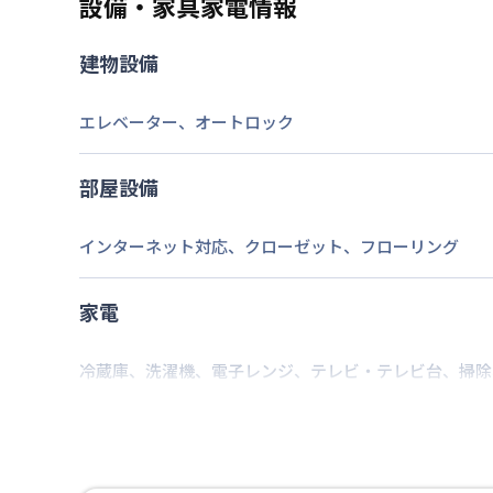
設備・家具家電情報
なし
駐車場
建物設備
2026年7月27日
情報更新日
エレベーター
、
オートロック
部屋設備
インターネット対応
、
クローゼット
、
フローリング
家電
冷蔵庫
、
洗濯機
、
電子レンジ
、
テレビ・テレビ台
、
掃除