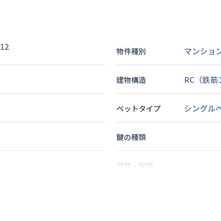
12
マンショ
物件種別
RC（鉄
建物構造
シングル
ベットタイプ
鍵の種類
禁煙・喫煙
1
名
定員