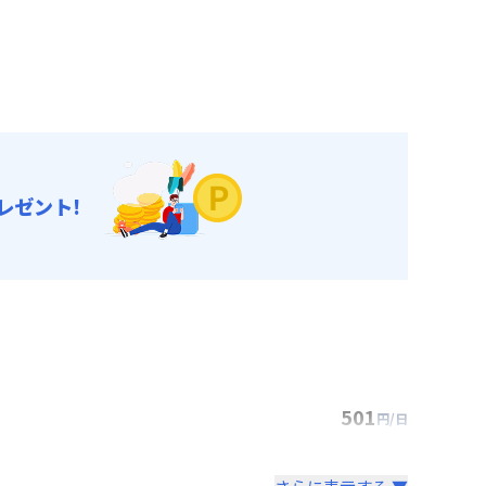
レゼント!
501
円/日