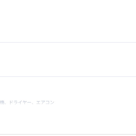
情報更新日
次回更新日
機
、
ドライヤー
、
エアコン