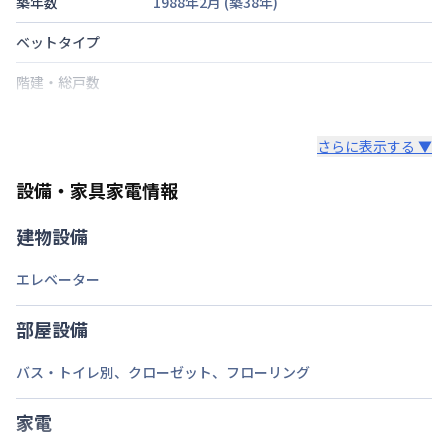
築年数
1988年2月
(築
38
年)
ベットタイプ
階建・総戸数
鍵の種類
さらに表示する ▼
部屋の向き
設備・家具家電情報
禁煙・喫煙
建物設備
交通
エレベーター
定員
1
名
駐車場
なし
部屋設備
次回更新日
情報更新日より14日以内
バス・トイレ別
、
クローゼット
、
フローリング
情報更新日
2026年7月25日
家電