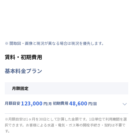
※ 間取図・画像と現況が異なる場合は現況を優先します。
賃料・初期費用
基本料金プラン
月額固定
123,000
48,600
月額目安
初期費用
円/月
円/回
▼
月額固定
利用時の料金詳細
月額賃料目安(30日利用)
※月額目安は1ヶ月を30日として計算した金額です。1日単位で利用期間を選
択できます。お客様による水道・電気・ガス等の開栓手続き・契約は不要で
賃料 :
93,000円/月 (3,100円/日)
す。