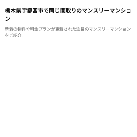
ＪＲ宇都宮駅徒歩圏物件を多数運営しております。 設置
栃木県宇都宮市で同じ間取りのマンスリーマンショ
備品数８０品目・インターネット環境完備！快適と評価い
ン
ただいております。 お問い合わせお待ちしております。
新着の物件や料金プランが更新された注目のマンスリーマンション
をご紹介。