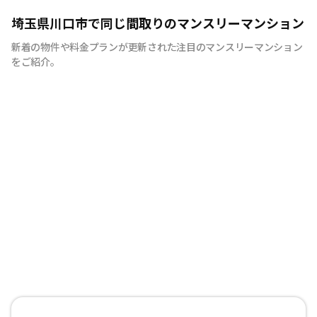
クリエイション・エンタープライズは、埼玉県を中心に運
埼玉県川口市で同じ間取りのマンスリーマンション
営しており、ポイントカードによる割引、 更に人数・日
新着の物件や料金プランが更新された注目のマンスリーマンション
数より割引の特典があります。光熱費は使用分の 実費(メ
をご紹介。
ーター換算)で清掃費はシーツ等のクリーニング代程度と
させて頂いております。