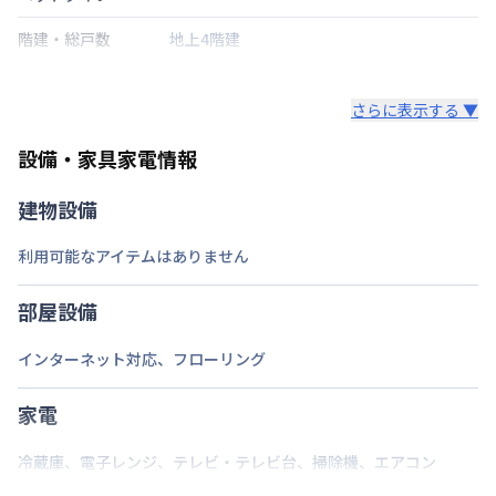
階建・総戸数
地上4階建
鍵の種類
さらに表示する ▼
部屋の向き
タイプによって異なる
設備・家具家電情報
禁煙・喫煙
建物設備
交通
京浜東北・根岸線
西川口駅
徒歩
5
分
利用可能なアイテムはありません
定員
2
名
駐車場
なし
部屋設備
次回更新日
情報更新日より14日以内
インターネット対応
、
フローリング
情報更新日
2026年7月26日
家電
冷蔵庫
、
電子レンジ
、
テレビ・テレビ台
、
掃除機
、
エアコン