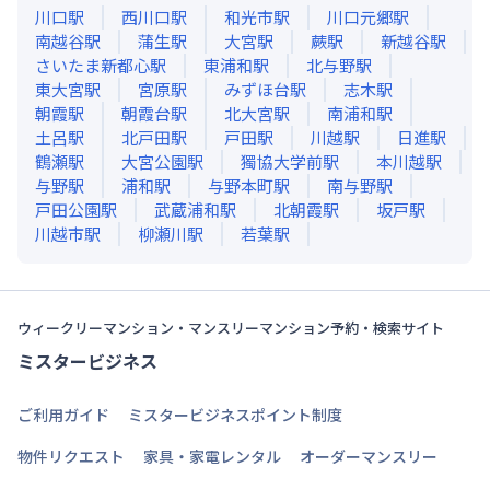
川口
駅
西川口
駅
和光市
駅
川口元郷
駅
南越谷
駅
蒲生
駅
大宮
駅
蕨
駅
新越谷
駅
さいたま新都心
駅
東浦和
駅
北与野
駅
東大宮
駅
宮原
駅
みずほ台
駅
志木
駅
朝霞
駅
朝霞台
駅
北大宮
駅
南浦和
駅
土呂
駅
北戸田
駅
戸田
駅
川越
駅
日進
駅
鶴瀬
駅
大宮公園
駅
獨協大学前
駅
本川越
駅
与野
駅
浦和
駅
与野本町
駅
南与野
駅
戸田公園
駅
武蔵浦和
駅
北朝霞
駅
坂戸
駅
川越市
駅
柳瀬川
駅
若葉
駅
ウィークリーマンション・マンスリーマンション予約・検索サイト
ミスタービジネス
ご利用ガイド
ミスタービジネスポイント制度
物件リクエスト
家具・家電レンタル
オーダーマンスリー