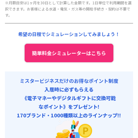
月額賃料目安(30日利用)
※月額目安は1ヶ月を30日として計算した金額です。1日単位で利用期間を選
択できます。お客様による水道・電気・ガス等の開栓手続き・契約は不要で
賃料 :
86,400円/月 (2,880円/日)
す。
光熱費他 :
0円/月 (0円/日)
清掃料他 :
3,240円/回
希望の日程でシミュレーションしてみましょう！
簡単料金シミュレーターはこちら
ミスタービジネスだけのお得なポイント制度
入居時に必ずもらえる
《電子マネーやデジタルギフトに交換可能
なポイント》をプレゼント!
170ブランド・1000種類以上のラインナップ!!