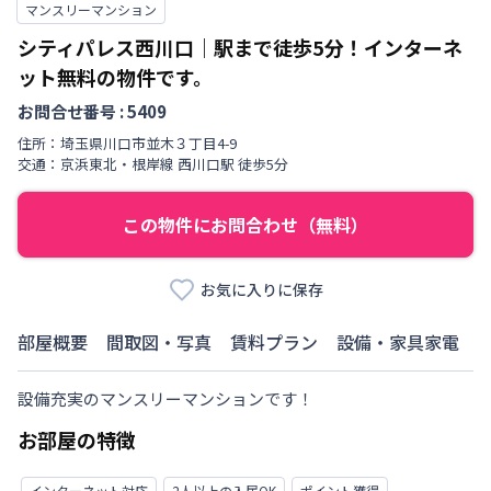
マンスリーマンション
シティパレス西川口｜駅まで徒歩5分！インターネ
ット無料の物件です。
お問合せ番号 :
5409
住所：
埼玉県
川口市
並木
３丁目
4-9
交通：
京浜東北・根岸線
西川口駅
徒歩
5
分
この物件にお問合わせ（無料）
お気に入りに保存
部屋概要
間取図・写真
賃料プラン
設備・家具家電
設備充実のマンスリーマンションです！
お部屋の特徴
インターネット対応
2人以上の入居OK
ポイント獲得