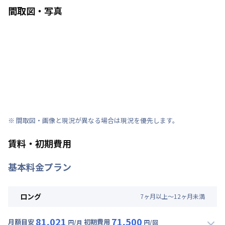
間取図・写真
※ 間取図・画像と現況が異なる場合は現況を優先します。
賃料・初期費用
基本料金プラン
ロング
7
ヶ
月
以上～
12
ヶ
月
未満
81,021
71,500
月額目安
初期費用
円/月
円/回