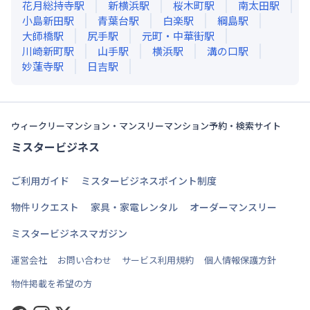
花月総持寺
駅
新横浜
駅
桜木町
駅
南太田
駅
小島新田
駅
青葉台
駅
白楽
駅
綱島
駅
大師橋
駅
尻手
駅
元町・中華街
駅
川崎新町
駅
山手
駅
横浜
駅
溝の口
駅
妙蓮寺
駅
日吉
駅
ウィークリーマンション・マンスリーマンション予約・検索サイト
ミスタービジネス
ご利用ガイド
ミスタービジネスポイント制度
物件リクエスト
家具・家電レンタル
オーダーマンスリー
ミスタービジネスマガジン
運営会社
お問い合わせ
サービス利用規約
個人情報保護方針
物件掲載を希望の方