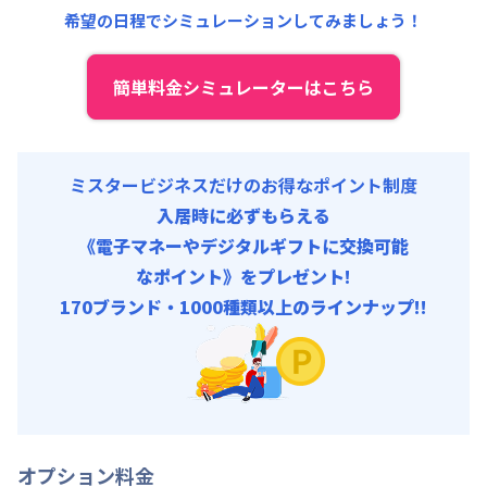
希望の日程でシミュレーションしてみましょう！
契約事務手数料 : 9,000円/回 (税抜)
その他費用 :
管理費
:
18,000円/月 (600円/日)
初期費用
簡単料金シミュレーターはこちら
補償保険負担金 : 9,350円/回
契約事務手数料 : 9,000円/回 (税抜)
ミスタービジネスだけのお得なポイント制度
入居時に必ずもらえる
《電子マネーやデジタルギフトに交換可能
なポイント》をプレゼント!
170ブランド・1000種類以上のラインナップ!!
オプション料金