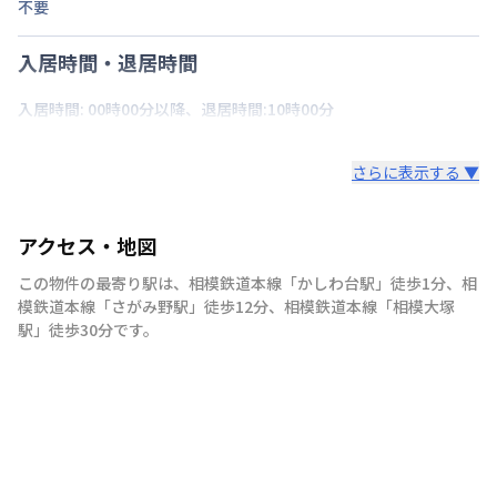
不要
入居時間・退居時間
入居時間: 00時00分以降、退居時間:10時00分
さらに表示する ▼
アクセス・地図
この物件の最寄り駅は
、
相模鉄道本線
「
かしわ台駅
」
徒歩1分
、
相
模鉄道本線
「
さがみ野駅
」
徒歩12分
、
相模鉄道本線
「
相模大塚
駅
」
徒歩30分
です。