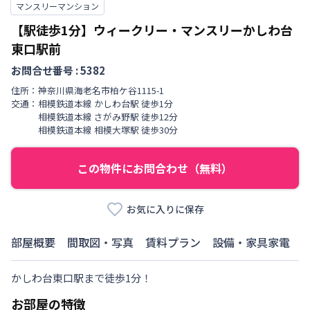
マンスリーマンション
【駅徒歩1分】ウィークリー・マンスリーかしわ台
東口駅前
お問合せ番号 :
5382
住所：
神奈川県
海老名市
柏ケ谷
1115-1
交通：
相模鉄道本線
かしわ台駅
徒歩
1
分
相模鉄道本線
さがみ野駅
徒歩
12
分
相模鉄道本線
相模大塚駅
徒歩
30
分
この物件にお問合わせ（無料）
お気に入りに保存
部屋概要
間取図・写真
賃料プラン
設備・家具家電
かしわ台東口駅まで徒歩1分！
お部屋の特徴