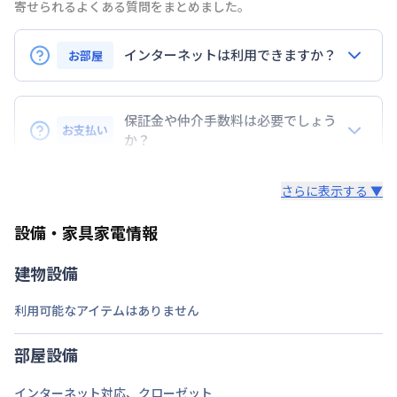
相模鉄道本線
かしわ台駅
徒歩
1
分
寄せられるよくある質問をまとめました。
交通
相模鉄道本線
さがみ野駅
徒歩
12
分
相模鉄道本線
相模大塚駅
徒歩
30
分
インターネットは利用できますか？
お部屋
定員
3
名
インターネットご利用希望の場合は、レンタルWi-
駐車場
なし
Fi（別途有料）をご案内しております。
保証金や仲介手数料は必要でしょう
お支払い
【速度制限について】
か？
次回更新日
情報更新日より14日以内
直近3日間の合計通信料が10GBを超えた場合の速度
基本的には、必要ありません。
制限が設けられております。10GBを超えた場合、翌
情報更新日
2026年7月25日
さらに表示する ▼
日18時～深夜1時まで速度が低速化いたします。
設備・家具家電情報
建物設備
利用可能なアイテムはありません
部屋設備
インターネット対応
、
クローゼット