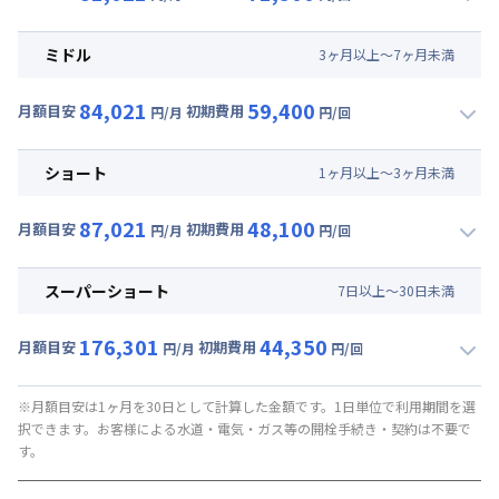
▼
ロング
利用時の料金詳細
月額賃料目安(30日利用)
ミドル
3
ヶ
月
以上～
7
ヶ
月
未満
賃料 :
42,000円/月 (1,400円/日)
84,021
59,400
光熱費他 :
19,110円/月 (637円/日) (税抜)
月額目安
初期費用
円/月
円/回
▼
ミドル
利用時の料金詳細
清掃料他 :
47,500円/回 (税抜)
月額賃料目安(30日利用)
その他費用 :
ショート
1
ヶ
月
以上～
3
ヶ
月
未満
管理費
:
18,000円/月 (600円/日)
賃料 :
45,000円/月 (1,500円/日)
初期費用
87,021
48,100
光熱費他 :
19,110円/月 (637円/日) (税抜)
月額目安
初期費用
円/月
円/回
補償保険負担金 : 9,350円/回
▼
ショート
利用時の料金詳細
清掃料他 :
36,500円/回 (税抜)
契約事務手数料 : 9,000円/回 (税抜)
月額賃料目安(30日利用)
その他費用 :
スーパーショート
7
日
以上～
30
日
未満
管理費
:
18,000円/月 (600円/日)
賃料 :
48,000円/月 (1,600円/日)
初期費用
176,301
44,350
光熱費他 :
19,110円/月 (637円/日) (税抜)
月額目安
初期費用
円/月
円/回
補償保険負担金 : 9,350円/回
▼
スーパーショート
利用時の料金詳細
清掃料他 :
26,227円/回 (税抜)
契約事務手数料 : 9,000円/回 (税抜)
月額賃料目安(30日利用)
その他費用 :
※月額目安は1ヶ月を30日として計算した金額です。1日単位で利用期間を選
択できます。お客様による水道・電気・ガス等の開栓手続き・契約は不要で
管理費
:
18,000円/月 (600円/日)
賃料 :
124,800円/月 (4,160円/日) (税抜)
す。
初期費用
光熱費他 :
19,110円/月 (637円/日) (税抜)
補償保険負担金 : 9,350円/回
清掃料他 :
22,818円/回 (税抜)