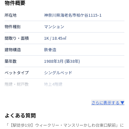
物件概要
所在地
神奈川県海老名市柏ケ谷1115-1
物件種別
マンション
間取り・面積
1K
/
18.45
㎡
建物構造
鉄骨造
築年数
1988年3月
(築
38
年)
ベットタイプ
シングルベッド
階建・総戸数
地上4階建
鍵の種類
さらに表示する ▼
部屋の向き
タイプによって異なる
よくある質問
禁煙・喫煙
「【駅徒歩1分】ウィークリー・マンスリーかしわ台東口駅前」に