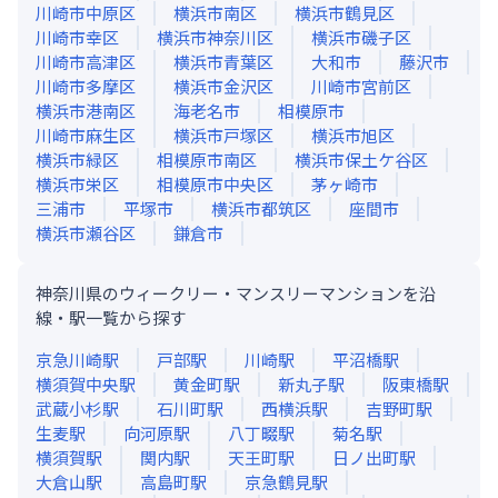
川崎市中原区
横浜市南区
横浜市鶴見区
川崎市幸区
横浜市神奈川区
横浜市磯子区
川崎市高津区
横浜市青葉区
大和市
藤沢市
川崎市多摩区
横浜市金沢区
川崎市宮前区
横浜市港南区
海老名市
相模原市
川崎市麻生区
横浜市戸塚区
横浜市旭区
横浜市緑区
相模原市南区
横浜市保土ケ谷区
横浜市栄区
相模原市中央区
茅ヶ崎市
三浦市
平塚市
横浜市都筑区
座間市
横浜市瀬谷区
鎌倉市
神奈川県のウィークリー・マンスリーマンションを沿
線・駅一覧から探す
京急川崎
駅
戸部
駅
川崎
駅
平沼橋
駅
横須賀中央
駅
黄金町
駅
新丸子
駅
阪東橋
駅
武蔵小杉
駅
石川町
駅
西横浜
駅
吉野町
駅
生麦
駅
向河原
駅
八丁畷
駅
菊名
駅
横須賀
駅
関内
駅
天王町
駅
日ノ出町
駅
大倉山
駅
高島町
駅
京急鶴見
駅