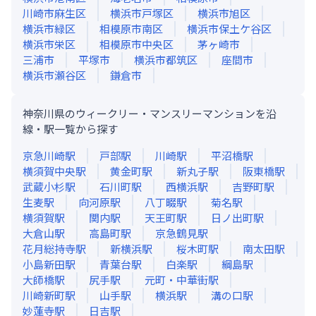
川崎市麻生区
横浜市戸塚区
横浜市旭区
横浜市緑区
相模原市南区
横浜市保土ケ谷区
横浜市栄区
相模原市中央区
茅ヶ崎市
三浦市
平塚市
横浜市都筑区
座間市
横浜市瀬谷区
鎌倉市
神奈川県のウィークリー・マンスリーマンションを沿
線・駅一覧から探す
京急川崎
駅
戸部
駅
川崎
駅
平沼橋
駅
横須賀中央
駅
黄金町
駅
新丸子
駅
阪東橋
駅
武蔵小杉
駅
石川町
駅
西横浜
駅
吉野町
駅
生麦
駅
向河原
駅
八丁畷
駅
菊名
駅
横須賀
駅
関内
駅
天王町
駅
日ノ出町
駅
大倉山
駅
高島町
駅
京急鶴見
駅
花月総持寺
駅
新横浜
駅
桜木町
駅
南太田
駅
小島新田
駅
青葉台
駅
白楽
駅
綱島
駅
大師橋
駅
尻手
駅
元町・中華街
駅
川崎新町
駅
山手
駅
横浜
駅
溝の口
駅
妙蓮寺
駅
日吉
駅