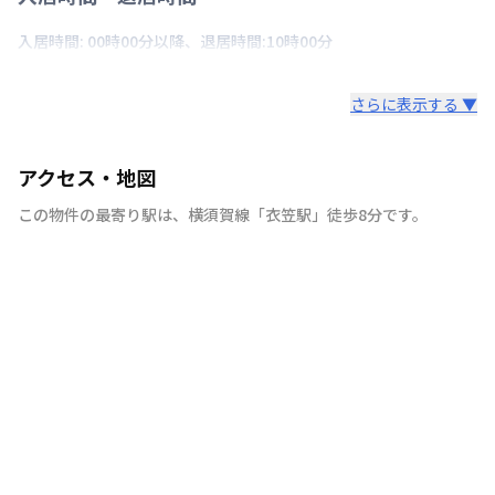
入居時間: 00時00分以降、退居時間:10時00分
さらに表示する ▼
アクセス・地図
この物件の最寄り駅は
、
横須賀線
「
衣笠駅
」
徒歩8分
です。