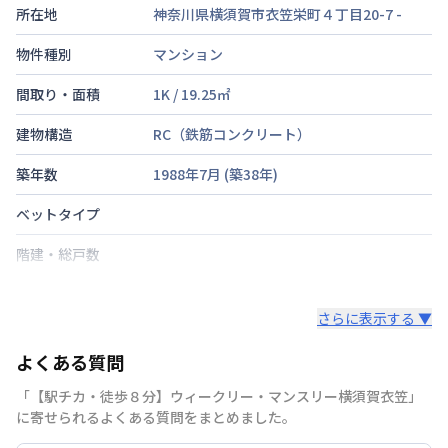
所在地
神奈川県横須賀市衣笠栄町４丁目20-7
-
物件種別
マンション
間取り・面積
1K
/
19.25
㎡
建物構造
RC（鉄筋コンクリート）
築年数
1988年7月
(築
38
年)
ベットタイプ
階建・総戸数
鍵の種類
さらに表示する ▼
部屋の向き
よくある質問
禁煙・喫煙
「【駅チカ・徒歩８分】ウィークリー・マンスリー横須賀衣笠」
交通
横須賀線
衣笠駅
徒歩
8
分
に寄せられるよくある質問をまとめました。