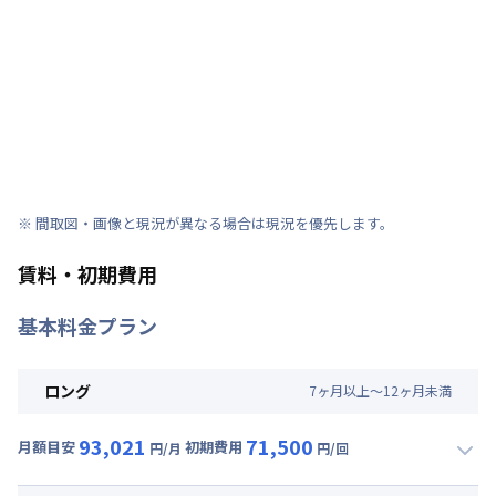
※ 間取図・画像と現況が異なる場合は現況を優先します。
賃料・初期費用
基本料金プラン
ロング
7
ヶ
月
以上～
12
ヶ
月
未満
93,021
71,500
月額目安
初期費用
円/月
円/回
▼
ロング
利用時の料金詳細