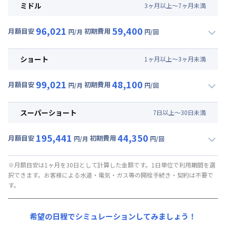
月額賃料目安(30日利用)
ミドル
3
ヶ
月
以上～
7
ヶ
月
未満
賃料 :
54,000円/月 (1,800円/日)
96,021
59,400
光熱費他 :
19,110円/月 (637円/日) (税抜)
月額目安
初期費用
円/月
円/回
▼
ミドル
利用時の料金詳細
清掃料他 :
47,500円/回 (税抜)
月額賃料目安(30日利用)
その他費用 :
ショート
1
ヶ
月
以上～
3
ヶ
月
未満
管理費
:
18,000円/月 (600円/日)
賃料 :
57,000円/月 (1,900円/日)
初期費用
99,021
48,100
光熱費他 :
19,110円/月 (637円/日) (税抜)
月額目安
初期費用
円/月
円/回
補償保険負担金 : 9,350円/回
▼
ショート
利用時の料金詳細
清掃料他 :
36,500円/回 (税抜)
契約事務手数料 : 9,000円/回 (税抜)
月額賃料目安(30日利用)
その他費用 :
スーパーショート
7
日
以上～
30
日
未満
管理費
:
18,000円/月 (600円/日)
賃料 :
60,000円/月 (2,000円/日)
初期費用
195,441
44,350
光熱費他 :
19,110円/月 (637円/日) (税抜)
月額目安
初期費用
円/月
円/回
補償保険負担金 : 9,350円/回
▼
スーパーショート
利用時の料金詳細
清掃料他 :
26,227円/回 (税抜)
契約事務手数料 : 9,000円/回 (税抜)
月額賃料目安(30日利用)
その他費用 :
※月額目安は1ヶ月を30日として計算した金額です。1日単位で利用期間を選
択できます。お客様による水道・電気・ガス等の開栓手続き・契約は不要で
管理費
:
18,000円/月 (600円/日)
賃料 :
142,200円/月 (4,740円/日) (税抜)
す。
初期費用
光熱費他 :
19,110円/月 (637円/日) (税抜)
補償保険負担金 : 9,350円/回
清掃料他 :
22,818円/回 (税抜)
希望の日程でシミュレーションしてみましょう！
契約事務手数料 : 9,000円/回 (税抜)
その他費用 :