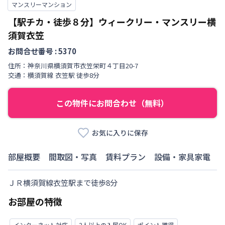
マンスリーマンション
【駅チカ・徒歩８分】ウィークリー・マンスリー横
須賀衣笠
お問合せ番号 :
5370
住所：
神奈川県
横須賀市
衣笠栄町
４丁目
20-7
交通：
横須賀線
衣笠駅
徒歩
8
分
この物件にお問合わせ（無料）
お気に入りに保存
部屋概要
間取図・写真
賃料プラン
設備・家具家電
ＪＲ横須賀線衣笠駅まで徒歩8分
お部屋の特徴
インターネット対応
2人以上の入居OK
ポイント獲得