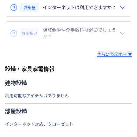
定員
3
名
インターネットは利用できますか？
お部屋
駐車場
なし
インターネットご利用希望の場合は、レンタルWi-
次回更新日
情報更新日より14日以内
Fi（別途有料）をご案内しております。
保証金や仲介手数料は必要でしょう
お支払い
【速度制限について】
か？
情報更新日
2026年7月25日
直近3日間の合計通信料が10GBを超えた場合の速度
基本的には、必要ありません。
制限が設けられております。10GBを超えた場合、翌
さらに表示する ▼
日18時～深夜1時まで速度が低速化いたします。
設備・家具家電情報
建物設備
利用可能なアイテムはありません
部屋設備
インターネット対応
、
クローゼット