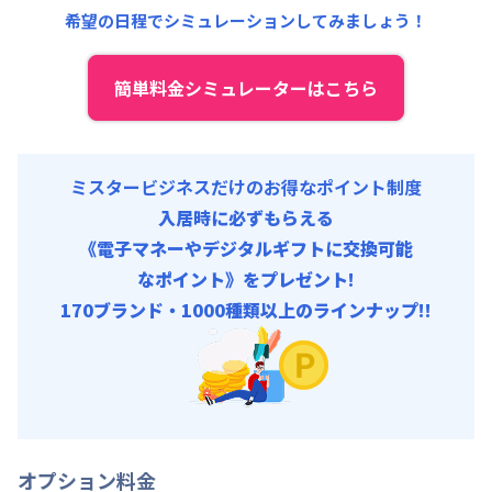
希望の日程でシミュレーションしてみましょう！
契約事務手数料 : 9,000円/回 (税抜)
その他費用 :
管理費
:
18,000円/月 (600円/日)
初期費用
簡単料金シミュレーターはこちら
補償保険負担金 : 9,350円/回
契約事務手数料 : 9,000円/回 (税抜)
ミスタービジネスだけのお得なポイント制度
入居時に必ずもらえる
《電子マネーやデジタルギフトに交換可能
なポイント》をプレゼント!
170ブランド・1000種類以上のラインナップ!!
オプション料金