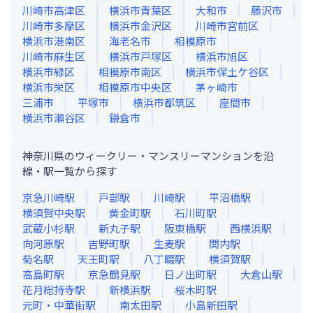
川崎市高津区
横浜市青葉区
大和市
藤沢市
川崎市多摩区
横浜市金沢区
川崎市宮前区
横浜市港南区
海老名市
相模原市
川崎市麻生区
横浜市戸塚区
横浜市旭区
横浜市緑区
相模原市南区
横浜市保土ケ谷区
横浜市栄区
相模原市中央区
茅ヶ崎市
三浦市
平塚市
横浜市都筑区
座間市
横浜市瀬谷区
鎌倉市
神奈川県のウィークリー・マンスリーマンションを沿
線・駅一覧から探す
京急川崎
駅
戸部
駅
川崎
駅
平沼橋
駅
横須賀中央
駅
黄金町
駅
石川町
駅
武蔵小杉
駅
新丸子
駅
阪東橋
駅
西横浜
駅
向河原
駅
吉野町
駅
生麦
駅
関内
駅
菊名
駅
天王町
駅
八丁畷
駅
横須賀
駅
高島町
駅
京急鶴見
駅
日ノ出町
駅
大倉山
駅
花月総持寺
駅
新横浜
駅
桜木町
駅
元町・中華街
駅
南太田
駅
小島新田
駅