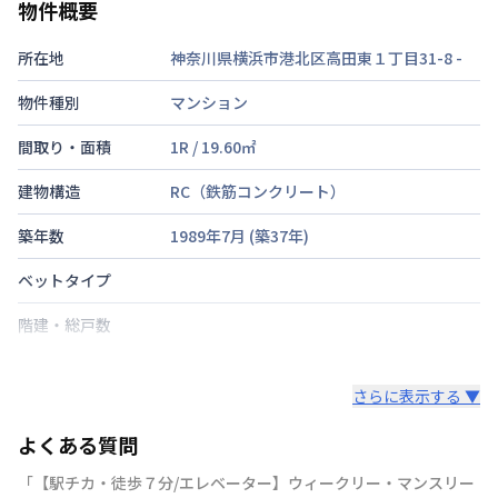
物件概要
所在地
神奈川県横浜市港北区高田東１丁目31-8
-
物件種別
マンション
間取り・面積
1R
/
19.60
㎡
建物構造
RC（鉄筋コンクリート）
築年数
1989年7月
(築
37
年)
ベットタイプ
階建・総戸数
鍵の種類
さらに表示する ▼
部屋の向き
よくある質問
禁煙・喫煙
「【駅チカ・徒歩７分/エレベーター】ウィークリー・マンスリー