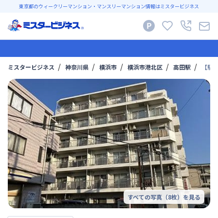
東京都のウィークリーマンション・マンスリーマンション情報はミスタービジネス
ミスタービジネス
神奈川県
横浜市
横浜市港北区
高田駅
【駅
すべての写真（
8
枚）を見る