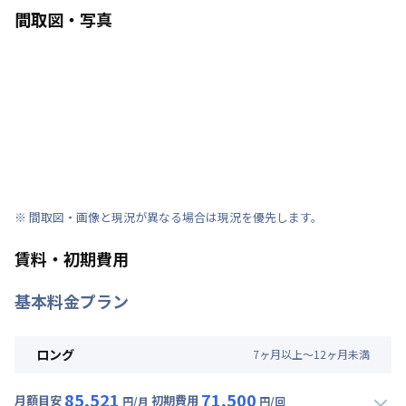
間取図・写真
※ 間取図・画像と現況が異なる場合は現況を優先します。
賃料・初期費用
基本料金プラン
ロング
7
ヶ
月
以上～
12
ヶ
月
未満
85,521
71,500
月額目安
初期費用
円/月
円/回