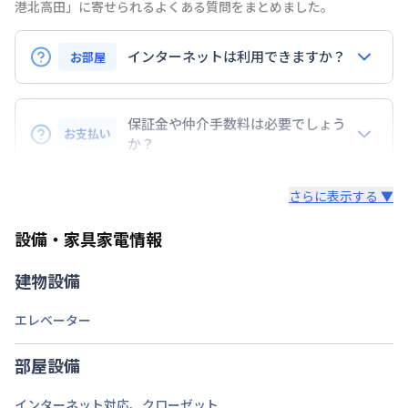
横浜市グリーンＬ
高田駅
徒歩
7
分
港北高田」に寄せられるよくある質問をまとめました。
交通
横浜市グリーンＬ
日吉本町駅
徒歩
14
分
東急東横線
綱島駅
徒歩
22
分
インターネットは利用できますか？
お部屋
定員
3
名
インターネットご利用希望の場合は、レンタルWi-
駐車場
なし
Fi（別途有料）をご案内しております。
保証金や仲介手数料は必要でしょう
お支払い
【速度制限について】
か？
次回更新日
情報更新日より14日以内
直近3日間の合計通信料が10GBを超えた場合の速度
基本的には、必要ありません。
制限が設けられております。10GBを超えた場合、翌
情報更新日
2026年7月23日
さらに表示する ▼
日18時～深夜1時まで速度が低速化いたします。
設備・家具家電情報
建物設備
エレベーター
部屋設備
インターネット対応
、
クローゼット