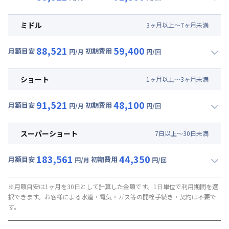
▼
ロング
利用時の料金詳細
月額賃料目安(30日利用)
ミドル
3
ヶ
月
以上～
7
ヶ
月
未満
賃料 :
46,500円/月 (1,550円/日)
88,521
59,400
光熱費他 :
19,110円/月 (637円/日) (税抜)
月額目安
初期費用
円/月
円/回
▼
ミドル
利用時の料金詳細
清掃料他 :
47,500円/回 (税抜)
月額賃料目安(30日利用)
その他費用 :
ショート
1
ヶ
月
以上～
3
ヶ
月
未満
管理費
:
18,000円/月 (600円/日)
賃料 :
49,500円/月 (1,650円/日)
初期費用
91,521
48,100
光熱費他 :
19,110円/月 (637円/日) (税抜)
月額目安
初期費用
円/月
円/回
補償保険負担金 : 9,350円/回
▼
ショート
利用時の料金詳細
清掃料他 :
36,500円/回 (税抜)
契約事務手数料 : 9,000円/回 (税抜)
月額賃料目安(30日利用)
その他費用 :
スーパーショート
7
日
以上～
30
日
未満
管理費
:
18,000円/月 (600円/日)
賃料 :
52,500円/月 (1,750円/日)
初期費用
183,561
44,350
光熱費他 :
19,110円/月 (637円/日) (税抜)
月額目安
初期費用
円/月
円/回
補償保険負担金 : 9,350円/回
▼
スーパーショート
利用時の料金詳細
清掃料他 :
26,227円/回 (税抜)
契約事務手数料 : 9,000円/回 (税抜)
月額賃料目安(30日利用)
その他費用 :
※月額目安は1ヶ月を30日として計算した金額です。1日単位で利用期間を選
択できます。お客様による水道・電気・ガス等の開栓手続き・契約は不要で
管理費
:
18,000円/月 (600円/日)
賃料 :
131,400円/月 (4,380円/日) (税抜)
す。
初期費用
光熱費他 :
19,110円/月 (637円/日) (税抜)
補償保険負担金 : 9,350円/回
清掃料他 :
22,818円/回 (税抜)