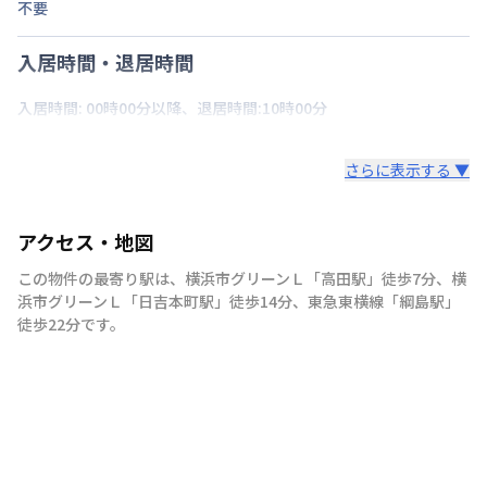
不要
入居時間・退居時間
入居時間: 00時00分以降、退居時間:10時00分
さらに表示する ▼
アクセス・地図
この物件の最寄り駅は
、
横浜市グリーンＬ
「
高田駅
」
徒歩7分
、
横
浜市グリーンＬ
「
日吉本町駅
」
徒歩14分
、
東急東横線
「
綱島駅
」
徒歩22分
です。