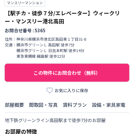
マンスリーマンション
【駅チカ・徒歩７分/エレベーター】ウィークリ
ー・マンスリー港北高田
お問合せ番号 :
5365
住所：
神奈川県
横浜市港北区
高田東
１丁目
31-8
交通：
横浜市グリーンＬ
高田駅
徒歩
7
分
横浜市グリーンＬ
日吉本町駅
徒歩
14
分
東急東横線
綱島駅
徒歩
22
分
この物件にお問合わせ（無料）
お気に入りに保存
部屋概要
間取図・写真
賃料プラン
設備・家具家電
地下鉄グリーンライン高田駅まで徒歩7分のお部屋
お部屋の特徴