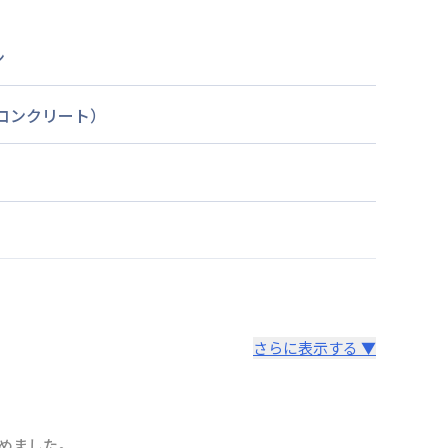
ン
筋コンクリート）
さらに表示する ▼
めました。
より14日以内