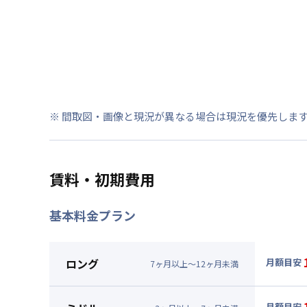
※ 間取図・画像と現況が異なる場合は現況を優先しま
賃料・初期費用
基本料金プラン
ロング
月額目安
7
ヶ
月
以上～
12
ヶ
月
未満
▼
ロン
月額賃料
月額目安