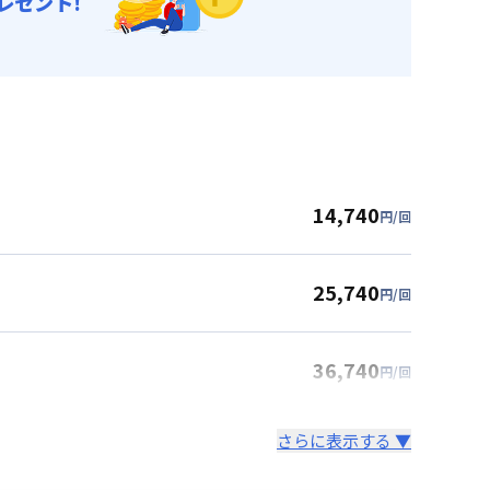
レゼント!
14,740
円/回
25,740
円/回
36,740
円/回
さらに表示する ▼