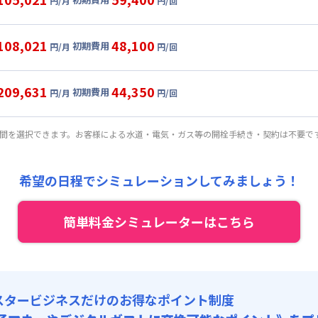
円/月
円/回
,000円/月 (2,100円/日)
ル
利用時の料金詳細
:
19,110円/月 (637円/日) (税抜)
目安(30日利用)
108,021
48,100
初期費用
:
47,500円/回 (税抜)
円/月
円/回
,000円/月 (2,200円/日)
ート
利用時の料金詳細
 :
:
19,110円/月 (637円/日) (税抜)
目安(30日利用)
:
18,000円/月 (600円/日)
209,631
44,350
初期費用
:
36,500円/回 (税抜)
円/月
円/回
,000円/月 (2,300円/日)
パーショート
利用時の料金詳細
 :
:
19,110円/月 (637円/日) (税抜)
金 : 9,350円/回
目安(30日利用)
:
18,000円/月 (600円/日)
期間を選択できます。お客様による水道・電気・ガス等の開栓手続き・契約は不要で
:
26,227円/回 (税抜)
料 : 9,000円/回 (税抜)
5,100円/月 (5,170円/日) (税抜)
 :
:
19,110円/月 (637円/日) (税抜)
金 : 9,350円/回
:
18,000円/月 (600円/日)
希望の日程でシミュレーションしてみましょう！
:
22,818円/回 (税抜)
料 : 9,000円/回 (税抜)
 :
金 : 9,350円/回
簡単料金シミュレーターはこちら
:
18,000円/月 (600円/日)
料 : 9,000円/回 (税抜)
金 : 9,350円/回
料 : 9,000円/回 (税抜)
スタービジネスだけのお得なポイント制度