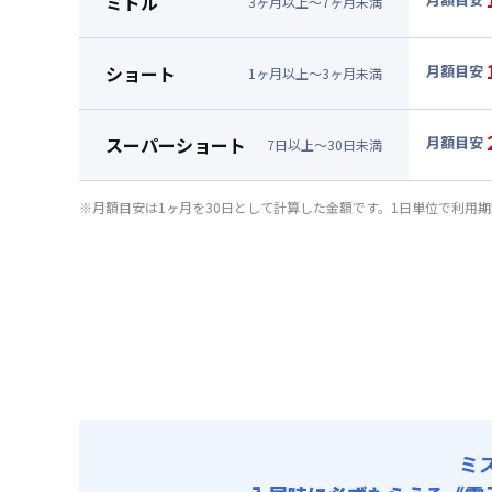
ミドル
3
ヶ
月
以上～
7
ヶ
月
未満
賃料 :
63
▼
ミド
光熱費他 
月額賃料
ショート
月額目安
清掃料他 
1
ヶ
月
以上～
3
ヶ
月
未満
賃料 :
66
▼
ショ
その他費用
光熱費他 
月額賃料
管理費
スーパーショート
月額目安
清掃料他 
7
日
以上～
30
日
未満
初期費用
賃料 :
69
▼
スー
その他費用
光熱費他 
補償保険負担
月額賃料
管理費
※月額目安は1ヶ月を30日として計算した金額です。1日単位で利用
清掃料他 
契約事務手数
初期費用
賃料 :
15
その他費用
光熱費他 
補償保険負担
管理費
清掃料他 
契約事務手数
初期費用
その他費用
補償保険負担
管理費
契約事務手数
初期費用
補償保険負担
契約事務手数
ミ