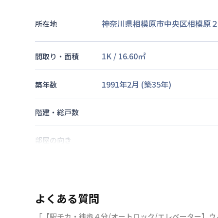
神奈川県相模原市中央区相模原２丁
所在地
1K
/
16.60
㎡
間取り・面積
1991年2月
(築
35
年)
築年数
階建・総戸数
部屋の向き
横浜線
相模原駅
徒歩
4
分
相模線
南橋本駅
徒歩
26
分
交通
横浜線
矢部駅
徒歩
28
分
よくある質問
「【駅チカ・徒歩４分/オートロック/エレベーター】
なし
駐車場