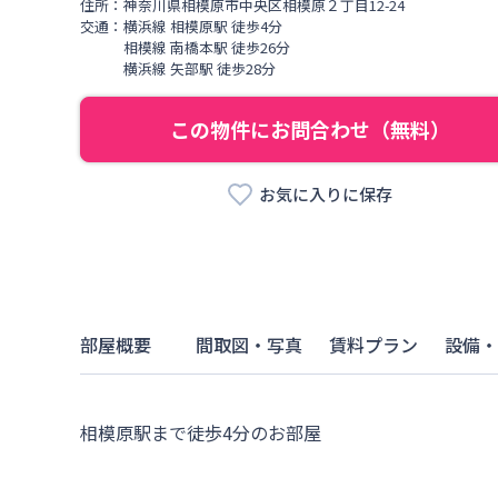
住所：
神奈川県
相模原市中央区
相模原
２丁目
12-24
交通：
横浜線
相模原駅
徒歩
4
分
相模線
南橋本駅
徒歩
26
分
横浜線
矢部駅
徒歩
28
分
この物件にお問合わせ（無料）
お気に入りに保存
部屋概要
間取図・写真
賃料プラン
設備・
相模原駅まで徒歩4分のお部屋