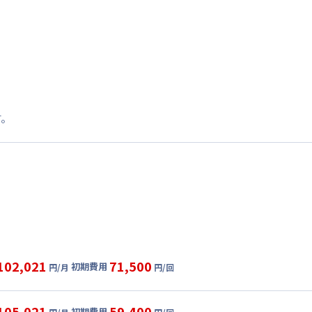
す。
102,021
71,500
初期費用
円/月
円/回
グ
利用時の料金詳細
目安(30日利用)
105,021
59,400
初期費用