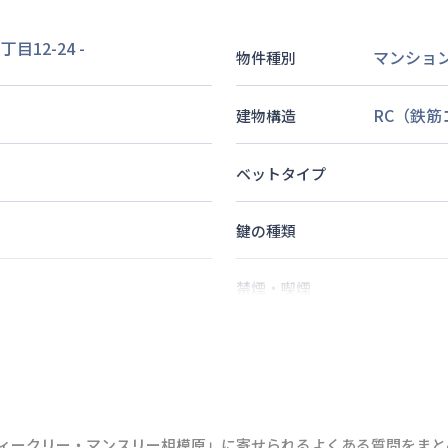
目12-24
-
マンショ
物件種別
RC（鉄
建物構造
ベットタイプ
鍵の種類
禁煙・喫煙
3
名
定員
ウィークリー・マンスリー相模原」に寄せられるよくある質問をまと
情報更新日
次回更新日