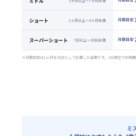
ミドル
3
ヶ
月
以上～
7
ヶ
月
未満
賃料 :
72
▼
ミド
光熱費他 
月額賃料
ショート
月額目安
清掃料他 
1
ヶ
月
以上～
3
ヶ
月
未満
賃料 :
75
▼
ショ
その他費用
光熱費他 
月額賃料
管理費
スーパーショート
月額目安
清掃料他 
7
日
以上～
30
日
未満
初期費用
賃料 :
78
▼
スー
その他費用
光熱費他 
補償保険負担
月額賃料
管理費
※月額目安は1ヶ月を30日として計算した金額です。1日単位で利用
清掃料他 
契約事務手数
初期費用
賃料 :
16
その他費用
光熱費他 
補償保険負担
管理費
清掃料他 
契約事務手数
初期費用
その他費用
補償保険負担
管理費
契約事務手数
初期費用
補償保険負担
契約事務手数
ミ