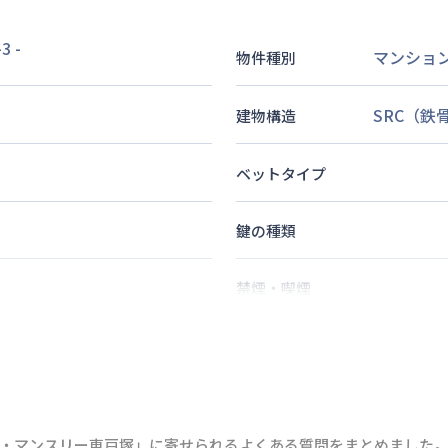
3
-
マンショ
物件種別
SRC（鉄
建物構造
ベットタイプ
鍵の種類
禁煙・喫煙
2
名
定員
情報更新日
次回更新日
・マンスリー東戸塚」に寄せられるよくある質問をまとめました