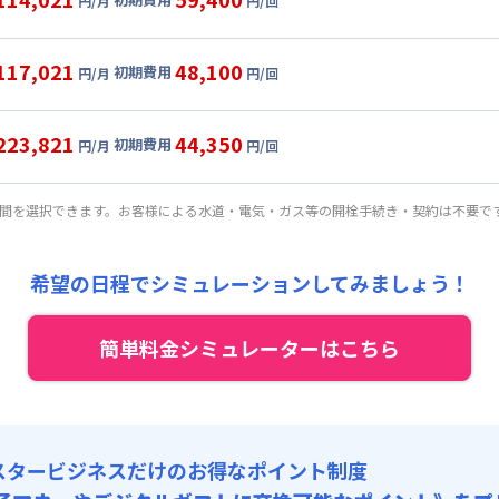
円/月
円/回
,000円/月 (2,400円/日)
ル
利用時の料金詳細
:
19,110円/月 (637円/日) (税抜)
目安(30日利用)
117,021
48,100
初期費用
:
47,500円/回 (税抜)
円/月
円/回
,000円/月 (2,500円/日)
ート
利用時の料金詳細
 :
:
19,110円/月 (637円/日) (税抜)
目安(30日利用)
:
18,000円/月 (600円/日)
223,821
44,350
初期費用
:
36,500円/回 (税抜)
円/月
円/回
,000円/月 (2,600円/日)
パーショート
利用時の料金詳細
 :
:
19,110円/月 (637円/日) (税抜)
金 : 9,350円/回
目安(30日利用)
:
18,000円/月 (600円/日)
期間を選択できます。お客様による水道・電気・ガス等の開栓手続き・契約は不要で
:
26,227円/回 (税抜)
料 : 9,000円/回 (税抜)
8,000円/月 (5,600円/日) (税抜)
 :
:
19,110円/月 (637円/日) (税抜)
金 : 9,350円/回
:
18,000円/月 (600円/日)
希望の日程でシミュレーションしてみましょう！
:
22,818円/回 (税抜)
料 : 9,000円/回 (税抜)
 :
金 : 9,350円/回
簡単料金シミュレーターはこちら
:
18,000円/月 (600円/日)
料 : 9,000円/回 (税抜)
金 : 9,350円/回
料 : 9,000円/回 (税抜)
スタービジネスだけのお得なポイント制度