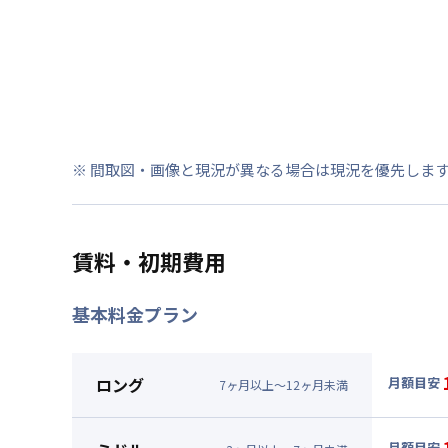
※ 間取図・画像と現況が異なる場合は現況を優先しま
賃料・初期費用
基本料金プラン
ロング
月額目安
7
ヶ
月
以上～
12
ヶ
月
未満
▼
ロン
月額賃料
月額目安