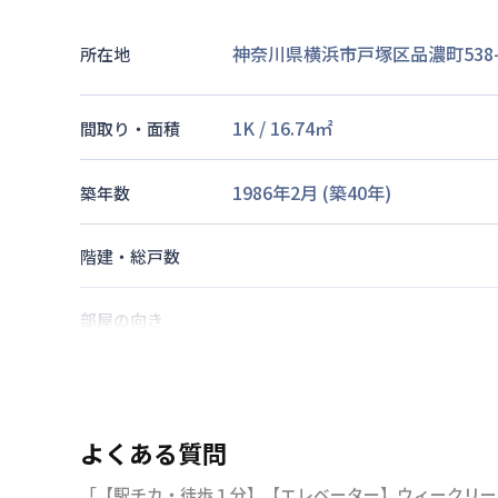
神奈川県横浜市戸塚区品濃町538-
所在地
1K
/
16.74
㎡
間取り・面積
1986年2月
(築
40
年)
築年数
階建・総戸数
部屋の向き
横須賀線
東戸塚駅
徒歩
1
分
交通
よくある質問
なし
駐車場
「【駅チカ・徒歩１分】【エレベーター】ウィークリー