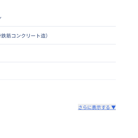
ン
骨鉄筋コンクリート造）
さらに表示する ▼
より14日以内
。