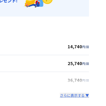
レゼント!
14,740
円/回
25,740
円/回
36,740
円/回
さらに表示する ▼