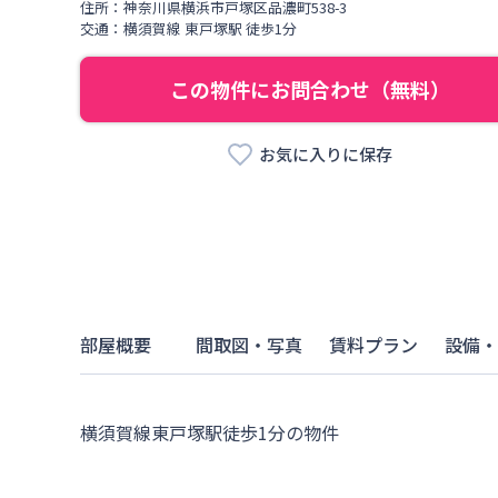
住所：
神奈川県
横浜市戸塚区
品濃町
538-3
交通：
横須賀線
東戸塚駅
徒歩
1
分
この物件にお問合わせ（無料）
お気に入りに保存
部屋概要
間取図・写真
賃料プラン
設備・
横須賀線東戸塚駅徒歩1分の物件