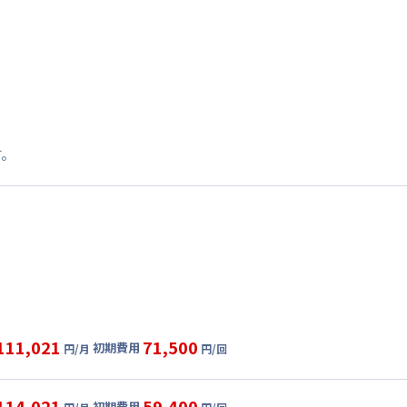
す。
111,021
71,500
初期費用
円/月
円/回
グ
利用時の料金詳細
目安(30日利用)
114,021
59,400
初期費用