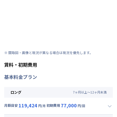
※ 間取図・画像と現況が異なる場合は現況を優先します。
賃料・初期費用
基本料金プラン
ロング
7
ヶ
月
以上～
12
ヶ
月
未満
119,424
77,000
月額目安
初期費用
円/月
円/回
▼
ロング
利用時の料金詳細