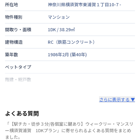
所在地
神奈川県横須賀市東浦賀１丁目10-7
-
物件種別
マンション
間取り・面積
1DK
/
38.29
㎡
建物構造
RC（鉄筋コンクリート）
築年数
1986年2月
(築
40
年)
ベットタイプ
階建・総戸数
鍵の種類
さらに表示する ▼
部屋の向き
よくある質問
禁煙・喫煙
「【駅チカ・徒歩３分/各個室に鍵あり】ウィークリー・マンスリ
交通
京浜急行電鉄本線
浦賀駅
徒歩
3
分
ー横須賀浦賀 1DKプラン」に寄せられるよくある質問をまとめ
ました。