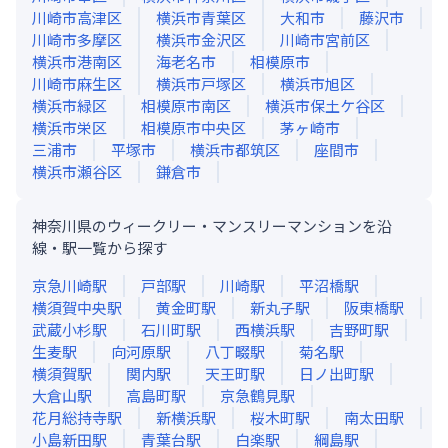
川崎市高津区
横浜市青葉区
大和市
藤沢市
川崎市多摩区
横浜市金沢区
川崎市宮前区
横浜市港南区
海老名市
相模原市
川崎市麻生区
横浜市戸塚区
横浜市旭区
横浜市緑区
相模原市南区
横浜市保土ケ谷区
横浜市栄区
相模原市中央区
茅ヶ崎市
三浦市
平塚市
横浜市都筑区
座間市
横浜市瀬谷区
鎌倉市
神奈川県のウィークリー・マンスリーマンションを沿
線・駅一覧から探す
京急川崎
駅
戸部
駅
川崎
駅
平沼橋
駅
横須賀中央
駅
黄金町
駅
新丸子
駅
阪東橋
駅
武蔵小杉
駅
石川町
駅
西横浜
駅
吉野町
駅
生麦
駅
向河原
駅
八丁畷
駅
菊名
駅
横須賀
駅
関内
駅
天王町
駅
日ノ出町
駅
大倉山
駅
高島町
駅
京急鶴見
駅
花月総持寺
駅
新横浜
駅
桜木町
駅
南太田
駅
小島新田
駅
青葉台
駅
白楽
駅
綱島
駅