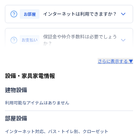
定員
4
名
インターネットは利用できますか？
駐車場
お部屋
なし
インターネットご利用希望の場合は、レンタルWi-
次回更新日
情報更新日より14日以内
Fi（別途有料）をご案内しております。
保証金や仲介手数料は必要でしょう
情報更新日
2026年7月26日
お支払い
【速度制限について】
か？
直近3日間の合計通信料が10GBを超えた場合の速度
基本的には、必要ありません。
制限が設けられております。10GBを超えた場合、翌
さらに表示する ▼
日18時～深夜1時まで速度が低速化いたします。
設備・家具家電情報
建物設備
利用可能なアイテムはありません
部屋設備
インターネット対応
、
バス・トイレ別
、
クローゼット