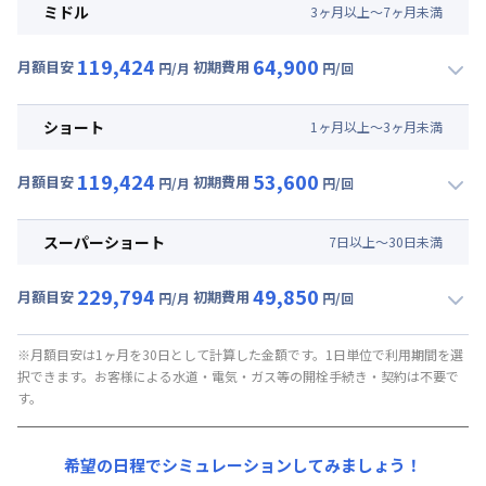
月額賃料目安(30日利用)
ミドル
3
ヶ
月
以上～
7
ヶ
月
未満
賃料 :
77,400円/月 (2,580円/日)
119,424
64,900
光熱費他 :
21,840円/月 (728円/日) (税抜)
月額目安
初期費用
円/月
円/回
▼
ミドル
利用時の料金詳細
清掃料他 :
52,500円/回 (税抜)
月額賃料目安(30日利用)
その他費用 :
ショート
1
ヶ
月
以上～
3
ヶ
月
未満
管理費
:
18,000円/月 (600円/日)
賃料 :
77,400円/月 (2,580円/日)
初期費用
119,424
53,600
光熱費他 :
21,840円/月 (728円/日) (税抜)
月額目安
初期費用
円/月
円/回
補償保険負担金 : 9,350円/回
▼
ショート
利用時の料金詳細
清掃料他 :
41,500円/回 (税抜)
契約事務手数料 : 9,000円/回 (税抜)
月額賃料目安(30日利用)
その他費用 :
スーパーショート
7
日
以上～
30
日
未満
管理費
:
18,000円/月 (600円/日)
賃料 :
77,400円/月 (2,580円/日)
初期費用
229,794
49,850
光熱費他 :
21,840円/月 (728円/日) (税抜)
月額目安
初期費用
円/月
円/回
補償保険負担金 : 9,350円/回
▼
スーパーショート
利用時の料金詳細
清掃料他 :
31,227円/回 (税抜)
契約事務手数料 : 9,000円/回 (税抜)
月額賃料目安(30日利用)
その他費用 :
※月額目安は1ヶ月を30日として計算した金額です。1日単位で利用期間を選
択できます。お客様による水道・電気・ガス等の開栓手続き・契約は不要で
管理費
:
18,000円/月 (600円/日)
賃料 :
170,700円/月 (5,690円/日) (税抜)
す。
初期費用
光熱費他 :
21,840円/月 (728円/日) (税抜)
補償保険負担金 : 9,350円/回
清掃料他 :
27,818円/回 (税抜)
希望の日程でシミュレーションしてみましょう！
契約事務手数料 : 9,000円/回 (税抜)
その他費用 :