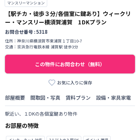
マンスリーマンション
【駅チカ・徒歩３分/各個室に鍵あり】ウィークリ
ー・マンスリー横須賀浦賀 1DKプラン
お問合せ番号 :
5318
住所：
神奈川県
横須賀市
東浦賀
１丁目
10-7
交通：
京浜急行電鉄本線
浦賀駅
徒歩
3
分
この物件にお問合わせ（無料）
お気に入りに保存
部屋概要
間取図・写真
賃料プラン
設備・家具家電
駅近い、１DKの各個室鍵あり物件
お部屋の特徴
インターネット対応
2人以上の入居OK
ポイント獲得