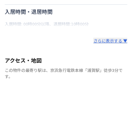
入居時間・退居時間
入居時間: 00時00分以降、退居時間:10時00分
さらに表示する ▼
アクセス・地図
この物件の最寄り駅は
、
京浜急行電鉄本線
「
浦賀駅
」
徒歩3分
で
す。