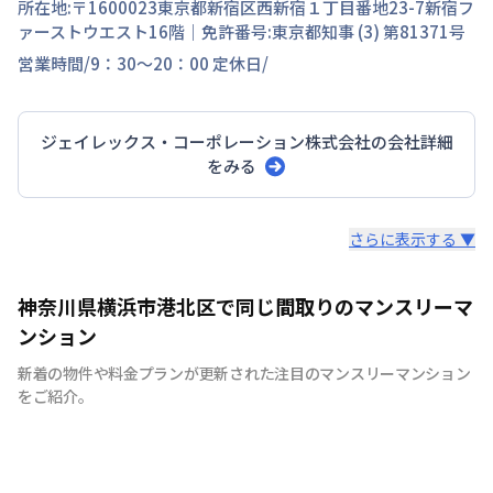
所在地:〒
1600023
東京都
新宿区
西新宿
１丁目
番地
23-7新宿フ
ァーストウエスト16階
｜免許番号:
東京都知事 (3) 第81371号
営業時間/
9：30～20：00
定休日/
ジェイレックス・コーポレーション株式会社
の会社詳細
をみる
スタッフからのコメント
さらに表示する ▼
空室状況、物件情報はお気軽にお問合せ下さい。
神奈川県横浜市港北区で同じ間取りのマンスリーマ
ンション
新着の物件や料金プランが更新された注目のマンスリーマンション
をご紹介。