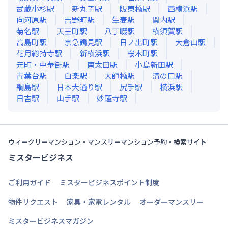
武蔵小杉
駅
新丸子
駅
阪東橋
駅
西横浜
駅
向河原
駅
吉野町
駅
生麦
駅
関内
駅
菊名
駅
天王町
駅
八丁畷
駅
横須賀
駅
高島町
駅
京急鶴見
駅
日ノ出町
駅
大倉山
駅
花月総持寺
駅
新横浜
駅
桜木町
駅
元町・中華街
駅
南太田
駅
小島新田
駅
青葉台
駅
白楽
駅
大師橋
駅
溝の口
駅
綱島
駅
日本大通り
駅
尻手
駅
横浜
駅
日吉
駅
山手
駅
妙蓮寺
駅
ウィークリーマンション・マンスリーマンション予約・検索サイト
ミスタービジネス
ご利用ガイド
ミスタービジネスポイント制度
物件リクエスト
家具・家電レンタル
オーダーマンスリー
ミスタービジネスマガジン