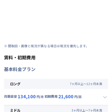
※ 間取図・画像と現況が異なる場合は現況を優先します。
賃料・初期費用
基本料金プラン
ロング
7
ヶ
月
以上～
12
ヶ
月
未満
134,100
21,600
月額目安
初期費用
円/月
円/回
▼
ロング
利用時の料金詳細
月額賃料目安(30日利用)
ミドル
3
ヶ
月
以上～
7
ヶ
月
未満