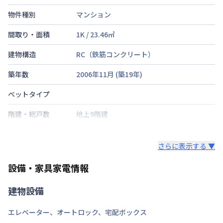
物件種別
マンション
間取り・面積
1K
/
23.46
㎡
建物構造
RC（鉄筋コンクリート）
築年数
2006年11月
(築
19
年)
ベットタイプ
階建・総戸数
地上9階建
鍵の種類
さらに表示する ▼
部屋の向き
タイプによって異なる
設備・家具家電情報
禁煙・喫煙
建物設備
横浜市ブルーライン
新横浜駅
徒歩
3
分
交通
横浜線
新横浜駅
徒歩
6
分
エレベーター
、
オートロック
、
宅配ボックス
定員
1
名