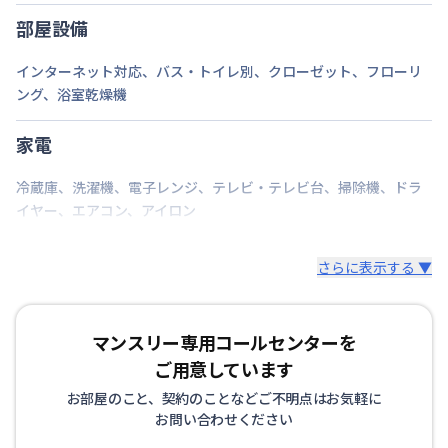
部屋設備
駐車場
なし
インターネット対応
、
バス・トイレ別
、
クローゼット
、
フローリ
次回更新日
情報更新日より14日以内
ング
、
浴室乾燥機
情報更新日
2026年7月23日
家電
冷蔵庫
、
洗濯機
、
電子レンジ
、
テレビ・テレビ台
、
掃除機
、
ドラ
イヤー
、
エアコン
、
アイロン
さらに表示する ▼
マンスリー専用コールセンターを
ご用意しています
お部屋のこと、契約のことなどご不明点はお気軽に
お問い合わせください