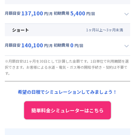
賃料 :
112,500円/月 (3,750円/日)
137,100
5,400
光熱費他 :
21,600円/月 (720円/日)
月額目安
初期費用
円/月
円/回
▼
ミドル
利用時の料金詳細
清掃料他 :
21,600円/回
月額賃料目安(30日利用)
ショート
1
ヶ
月
以上～
3
ヶ
月
未満
賃料 :
115,500円/月 (3,850円/日)
140,100
0
光熱費他 :
21,600円/月 (720円/日)
月額目安
初期費用
円/月
円/回
▼
ショート
利用時の料金詳細
清掃料他 :
5,400円/回
月額賃料目安(30日利用)
※月額目安は1ヶ月を30日として計算した金額です。1日単位で利用期間を選
択できます。お客様による水道・電気・ガス等の開栓手続き・契約は不要で
賃料 :
118,500円/月 (3,950円/日)
す。
光熱費他 :
21,600円/月 (720円/日)
清掃料他 :
0円/回
希望の日程でシミュレーションしてみましょう！
簡単料金シミュレーターはこちら