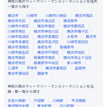
神奈川県のウィークリー・マンスリーマンションを住所
一覧から探す
横浜市
川崎市
川崎市川崎区
横浜市西区
横浜市中区
横浜市港北区
横須賀市
川崎市中原区
横浜市南区
横浜市鶴見区
川崎市幸区
横浜市神奈川区
横浜市磯子区
川崎市高津区
横浜市青葉区
大和市
藤沢市
川崎市多摩区
横浜市金沢区
川崎市宮前区
横浜市港南区
海老名市
相模原市
川崎市麻生区
横浜市戸塚区
横浜市旭区
横浜市緑区
相模原市南区
横浜市保土ケ谷区
横浜市栄区
相模原市中央区
茅ヶ崎市
三浦市
平塚市
横浜市都筑区
座間市
横浜市瀬谷区
鎌倉市
神奈川県のウィークリー・マンスリーマンションを沿
線・駅一覧から探す
京急川崎
駅
戸部
駅
川崎
駅
平沼橋
駅
横須賀中央
駅
黄金町
駅
石川町
駅