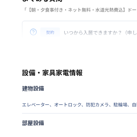
「【朝・夕食事付き・ネット無料・水道光熱費込】ドー
2026年7月24日
情報更新日
いつから入居できますか？（申し
契約
準備の都合上、お申込み後１０日後にご入
設備・家具家電情報
建物設備
エレベーター
、
オートロック
、
防犯カメラ
、
駐輪場
、
自
部屋設備