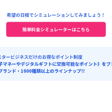
1,000円/月
:
0円/月 (0円/日) (税抜) ※賃料に含める
希望の日程でシミュレーションしてみましょう！
:
0円/回 (税抜)
簡単料金シミュレーターはこちら
スタービジネスだけのお得なポイント制度
子マネーやデジタルギフトに交換可能
なポイント》をプ
0ブランド・1000種類以上のラインナップ!!