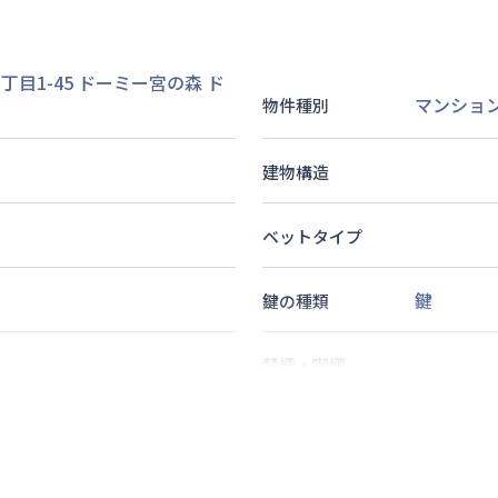
目1-45 ドーミー宮の森
ド
マンショ
物件種別
建物構造
ベットタイプ
鍵
鍵の種類
禁煙・喫煙
8
分
1
名
定員
情報更新日
次回更新日