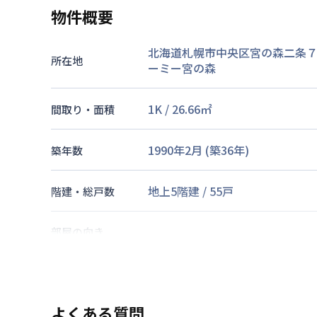
物件概要
北海道札幌市中央区宮の森二条７丁
所在地
ーミー宮の森
1K
/
26.66
㎡
間取り・面積
1990年2月
(築
36
年)
築年数
地上5階建
/
55戸
階建・総戸数
部屋の向き
札幌市東西線
西２８丁目駅
徒歩
交通
よくある質問
なし
駐車場