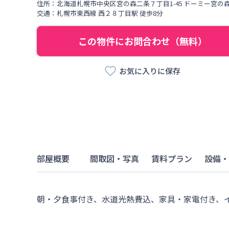
住所：
北海道
札幌市中央区
宮の森二条
７丁目
1-45 ドーミー宮の
交通：
札幌市東西線
西２８丁目駅
徒歩
8
分
この物件にお問合わせ（無料）
お気に入りに保存
部屋概要
間取図・写真
賃料プラン
設備・
朝・夕食事付き、水道光熱費込、家具・家電付き、