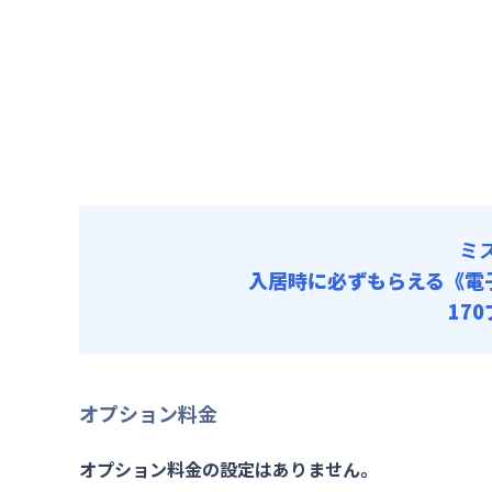
賃料 :
14
光熱費他 
清掃料他 
ミ
入居時に必ずもらえる
《電
17
オプション料金
オプション料金の設定はありません。