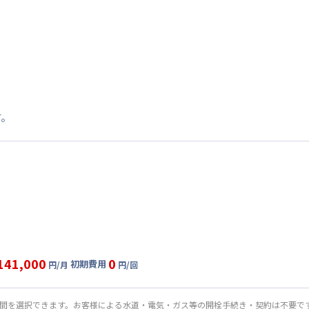
す。
141,000
0
初期費用
円/月
円/回
固定
利用時の料金詳細
目安(30日利用)
期間を選択できます。お客様による水道・電気・ガス等の開栓手続き・契約は不要で