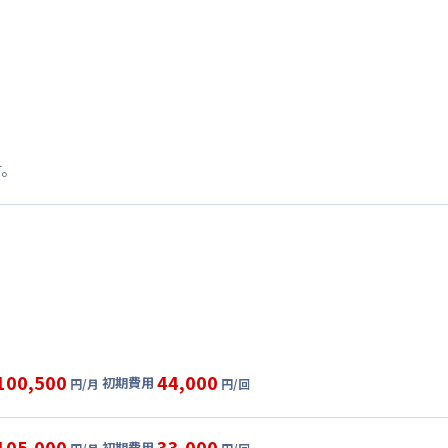
す。
100,500
44,000
初期費用
円/月
円/回
グ
利用時の料金詳細
目安(30日利用)
105,000
33,000
初期費用