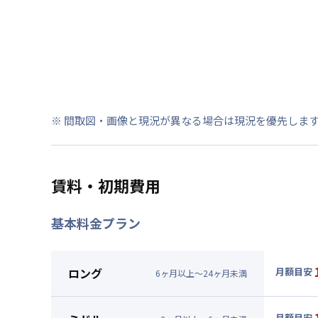
※ 間取図・画像と現況が異なる場合は現況を優先しま
賃料・初期費用
基本料金プラン
ロング
月額目安
6
ヶ
月
以上～
24
ヶ
月
未満
▼
ロン
月額賃料
月額目安