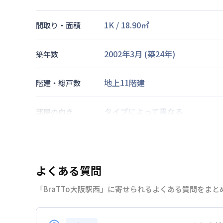
1K
/
18.90
㎡
間取り・面積
2002年3月
(築
24
年)
築年数
地上11階建
階建・総戸数
タイプによって異なる
部屋の向き
大阪環状線
福島駅
徒歩
6
分
交通
大阪市四つ橋線
西梅田駅
徒歩
12
よくある質問
なし
駐車場
「BraTTo大阪駅西」に寄せられるよくある質問をまと
2026年7月24日
情報更新日