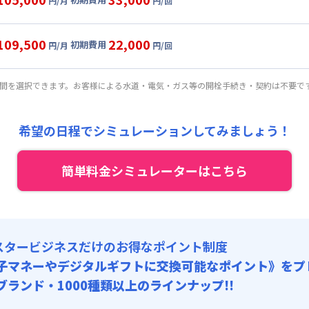
円/月
円/回
,000円/月 (2,100円/日)
ル
利用時の料金詳細
:
0円/月 (0円/日) ※賃料に含める
目安(30日利用)
109,500
22,000
初期費用
:
35,000円/回 (税抜)
円/月
円/回
,500円/月 (2,250円/日)
ート
利用時の料金詳細
 :
:
0円/月 (0円/日) ※賃料に含める
目安(30日利用)
:
37,500円/月 (1,250円/日)
期間を選択できます。お客様による水道・電気・ガス等の開栓手続き・契約は不要で
:
25,000円/回 (税抜)
,000円/月 (2,400円/日)
 :
:
0円/月 (0円/日) ※賃料に含める
料 : 5,000円/回 (税抜)
:
37,500円/月 (1,250円/日)
希望の日程でシミュレーションしてみましょう！
:
15,000円/回 (税抜)
 :
料 : 5,000円/回 (税抜)
簡単料金シミュレーターはこちら
:
37,500円/月 (1,250円/日)
料 : 5,000円/回 (税抜)
スタービジネスだけのお得なポイント制度
子マネーやデジタルギフトに交換可能
なポイント》をプ
0ブランド・1000種類以上のラインナップ!!