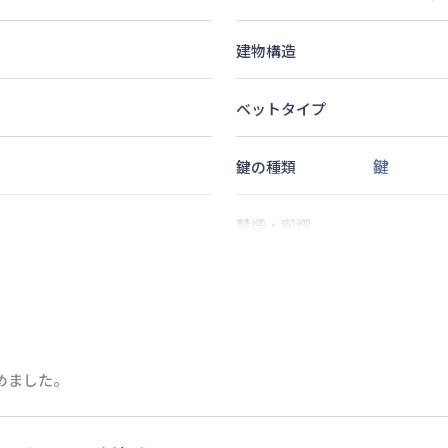
建物構造
ベットタイプ
鍵
鍵の種類
禁煙・喫煙
2
名
定員
分
情報更新日
次回更新日
めました。