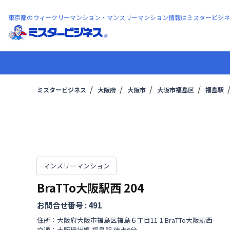
東京都のウィークリーマンション・マンスリーマンション情報はミスタービジネ
ミスタービジネス
大阪府
大阪市
大阪市福島区
福島駅
マンスリーマンション
BraTTo大阪駅西
204
お問合せ番号 :
491
住所：
大阪府
大阪市福島区
福島
６丁目
11-1 BraTTo大阪駅西
交通：
大阪環状線
福島駅
徒歩
6
分