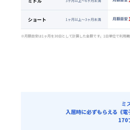
ミドル
3
ヶ
月
以上～
6
ヶ
月
未満
賃料 :
63
▼
ミド
光熱費他 
月額賃料
ショート
月額目安
清掃料他 
1
ヶ
月
以上～
3
ヶ
月
未満
賃料 :
67
▼
ショ
その他費用
光熱費他 
月額賃料
管理費
※月額目安は1ヶ月を30日として計算した金額です。1日単位で利用
清掃料他 
初期費用
賃料 :
72
その他費用
光熱費他 
契約事務手数
管理費
清掃料他 
初期費用
その他費用
契約事務手数
管理費
初期費用
契約事務手数
ミ
入居時に必ずもらえる
《電
17