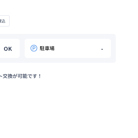
費込
OK
駐車場
-
ト交換が可能です！