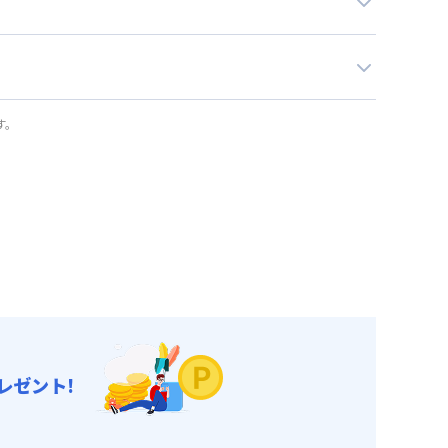
す。
レゼント!