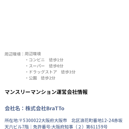
周辺環境

周辺環境：
・コンビニ　徒歩1分

・スーパー　徒歩6分

・ドラッグストア　徒歩3分

・公園　徒歩2分
マンスリーマンション運営会社情報
会社名：
株式会社BraTTo
所在地:〒
5300022
大阪府
大阪市 北区
浪花町
番地
12-24赤坂
天六ビル7階
｜免許番号:
大阪府知事（２）第61159号