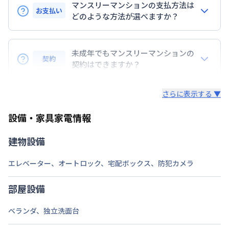
マンスリーマンションの支払方法は
お支払い
定員
どのような方法が選べますか？
2
名
BraTToの運営するマンスリーマンションのお支払い
駐車場
なし
は、指定口座へのお振込み・当社での現金払い、クレ
未成年でもマンスリーマンションの
次回更新日
情報更新日より14日以内
契約
ジットカード払い（DCカード、VISAカード、Master
契約はできますか？
カード、JCBカード、UFJカード、UFJニコス、
情報更新日
2026年7月24日
未成年の方でもご契約いただけますが、「親権者同意
AMEX）、 PayPay払いが可能です。
さらに表示する ▼
書」をご提出いただく事になります。
設備・家具家電情報
建物設備
エレベーター
、
オートロック
、
宅配ボックス
、
防犯カメラ
部屋設備
ベランダ
、
独立洗面台