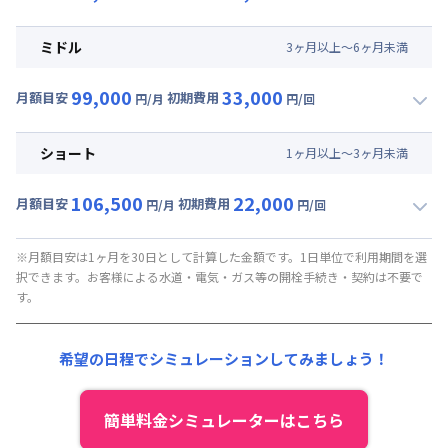
▼
ロング
利用時の料金詳細
月額賃料目安(30日利用)
ミドル
3
ヶ
月
以上～
6
ヶ
月
未満
賃料 :
57,000円/月 (1,900円/日)
99,000
33,000
光熱費他 :
0円/月 (0円/日) ※賃料に含める
月額目安
初期費用
円/月
円/回
▼
ミドル
利用時の料金詳細
清掃料他 :
35,000円/回 (税抜)
月額賃料目安(30日利用)
その他費用 :
ショート
1
ヶ
月
以上～
3
ヶ
月
未満
管理費
:
37,500円/月 (1,250円/日)
賃料 :
61,500円/月 (2,050円/日)
初期費用
106,500
22,000
光熱費他 :
0円/月 (0円/日) ※賃料に含める
月額目安
初期費用
円/月
円/回
契約事務手数料 : 5,000円/回 (税抜)
▼
ショート
利用時の料金詳細
清掃料他 :
25,000円/回 (税抜)
月額賃料目安(30日利用)
その他費用 :
※月額目安は1ヶ月を30日として計算した金額です。1日単位で利用期間を選
択できます。お客様による水道・電気・ガス等の開栓手続き・契約は不要で
管理費
:
37,500円/月 (1,250円/日)
賃料 :
69,000円/月 (2,300円/日)
す。
初期費用
光熱費他 :
0円/月 (0円/日) ※賃料に含める
契約事務手数料 : 5,000円/回 (税抜)
清掃料他 :
15,000円/回 (税抜)
希望の日程でシミュレーションしてみましょう！
その他費用 :
管理費
:
37,500円/月 (1,250円/日)
初期費用
簡単料金シミュレーターはこちら
契約事務手数料 : 5,000円/回 (税抜)