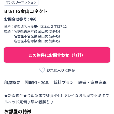
マンスリーマンション
BraTTo金山コネクト
お問合せ番号 :
460
住所：
愛知県
名古屋市中区
金山
２丁目
7-12
交通：
名鉄名古屋本線
金山駅
徒歩
4
分
名古屋市名城線
金山駅
徒歩
4
分
名古屋市名港線
金山駅
徒歩
4
分
この物件にお問合わせ（無料）
お気に入りに保存
部屋概要
間取図・写真
賃料プラン
設備・家具家電
★新着物件★金山駅まで徒歩4分♪キレイなお部屋でセミダブ
ルベッド完備♪早い者勝ち♪
お部屋の特徴