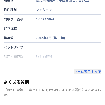
所在地
愛知県名古屋市中区金山２丁目7-12
物件種別
マンション
間取り・面積
1K
/
22.50
㎡
建物構造
築年数
2015年1月
(築
11
年)
ベットタイプ
階建・総戸数
地上14階建
鍵の種類
鍵
さらに表示する ▼
部屋の向き
タイプによって異なる
よくある質問
禁煙・喫煙
「BraTTo金山コネクト」に寄せられるよくある質問をまとめまし
名鉄名古屋本線
金山駅
徒歩
4
分
た。
交通
名古屋市名城線
金山駅
徒歩
4
分
名古屋市名港線
金山駅
徒歩
4
分