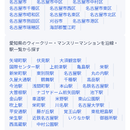
名古屋市
名古屋市中区
名古屋市中村区
名古屋市千種区
名古屋市西区
名古屋市東区
名古屋市昭和区
名古屋市名東区
名古屋市北区
名古屋市熱田区
刈谷市
名古屋市港区
名古屋市瑞穂区
海部郡蟹江町
愛知県のウィークリー・マンスリーマンションを沿線・
駅一覧から探す
矢場町
駅
伏見
駅
大須観音
駅
国際センター
駅
上前津
駅
亀島
駅
栄
駅
新栄町
駅
東別院
駅
名古屋
駅
丸の内
駅
久屋大通
駅
鶴舞
駅
千種
駅
高岳
駅
今池
駅
浅間町
駅
本山
駅
名鉄名古屋
駅
大曽根
駅
ナゴヤドーム前矢田
駅
池下
駅
金山
駅
車道
駅
米野
駅
東山公園
駅
吹上
駅
栄町
駅
川名
駅
名古屋大学
駅
平安通
駅
藤が丘
駅
覚王山
駅
東枇杷島
駅
栄生
駅
近鉄名古屋
駅
いりなか
駅
御器所
駅
西高蔵
駅
中村公園
駅