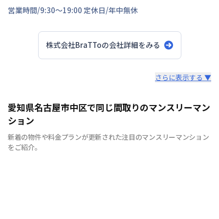
営業時間/
9:30～19:00
定休日/
年中無休
株式会社BraTTo
の会社詳細をみる
スタッフからのコメント
さらに表示する ▼
全国の主要都市を中心に、即日から利用可能なウィークリ
愛知県名古屋市中区で同じ間取りのマンスリーマン
ーマンションやマンスリーマンションを紹介しておりま
ション
す。大学受験、単身赴任など様々な用途でお使い いただ
新着の物件や料金プランが更新された注目のマンスリーマンション
ける『BraTTo×weekly＆monthly』をぜひご利用くださ
をご紹介。
い。 敷金・礼金はかかりません。電気・ガス・水道の手
続きも不要でカバン一つでご入居頂けます。