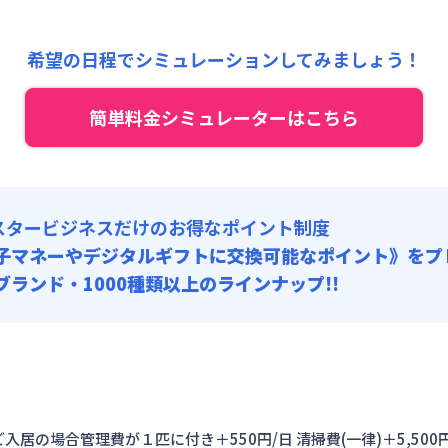
4,000円/月 (3,800円/日)
:
0円/月 (0円/日) ※賃料に含める
希望の日程でシミュレーションしてみましょう！
:
8,000円/回 (税抜)
 :
簡単料金シミュレーターはこちら
:
37,500円/月 (1,250円/日)
料 : 5,000円/回 (税抜)
スタービジネスだけのお得なポイント制度
子マネーやデジタルギフトに交換可能
なポイント》をプ
0ブランド・1000種類以上のラインナップ!!
入居の場合管理費が１匹に付き＋550円/日 清掃費(一律)＋5,5