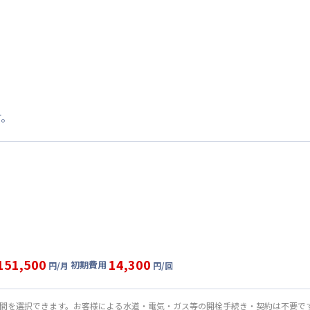
す。
151,500
14,300
初期費用
円/月
円/回
ート
利用時の料金詳細
目安(30日利用)
期間を選択できます。お客様による水道・電気・ガス等の開栓手続き・契約は不要で