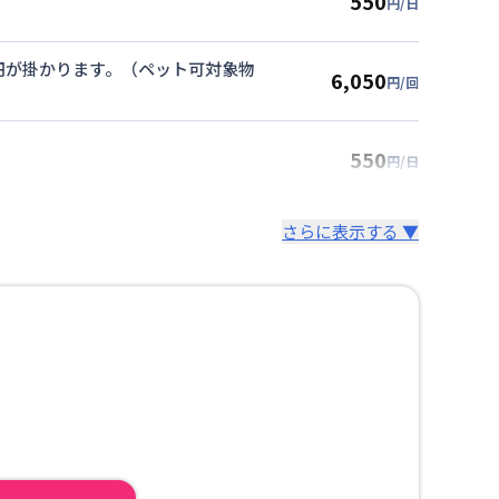
550
円/日
00円が掛かります。（ペット可対象物
6,050
円/回
550
円/日
さらに表示する ▼