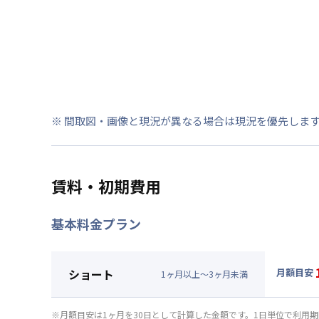
※ 間取図・画像と現況が異なる場合は現況を優先しま
賃料・初期費用
基本料金プラン
ショート
月額目安
1
ヶ
月
以上～
3
ヶ
月
未満
▼
ショ
月額賃料
※月額目安は1ヶ月を30日として計算した金額です。1日単位で利用