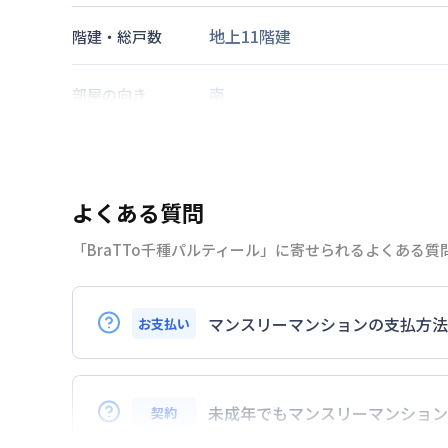
地上11階建
階建・総戸数
南
部屋の向き
名古屋市東山線
千種駅
徒歩
5
分
交通
よくある質問
なし
駐車場
「BraTTo千種パルティール」に寄せられるよくある
2026年7月23日
情報更新日
マンスリーマンションの支払方法
お支払い
BraTToの運営するマンスリーマンション
Masterカード、JCBカード、UFJカード、U
未成年でもマンスリーマンション
契約