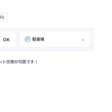
費込
OK
駐車場
-
ント交換が可能です！