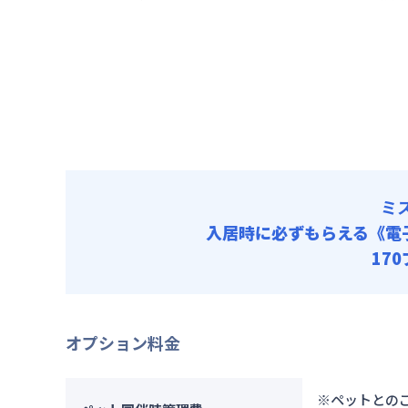
賃料 :
11
光熱費他 
清掃料他 
その他費用
管理費
初期費用
契約事務手数
ミ
入居時に必ずもらえる
《電
17
オプション料金
※ペットとのご