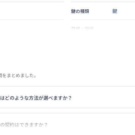
鍵
鍵の種類
禁煙・喫煙
2
名
定員
情報更新日
次回更新日
質問をまとめました。
はどのような方法が選べますか？
のお支払いは、指定口座へのお振込み・当社での現金払い、クレジ
FJニコス、AMEX）、 PayPay払いが可能です。
の契約はできますか？