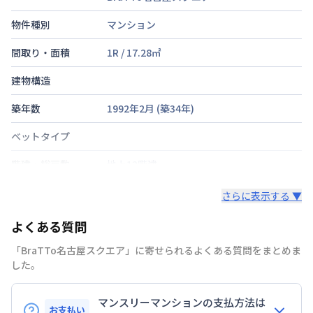
物件種別
マンション
間取り・面積
1R
/
17.28
㎡
建物構造
築年数
1992年2月
(築
34
年)
ベットタイプ
階建・総戸数
地上12階建
鍵の種類
鍵
さらに表示する ▼
部屋の向き
タイプによって異なる
よくある質問
禁煙・喫煙
「BraTTo名古屋スクエア」に寄せられるよくある質問をまとめま
した。
名鉄名古屋本線
名鉄名古屋駅
徒歩
8
分
交通
名古屋市東山線
名古屋駅
徒歩
8
分
マンスリーマンションの支払方法は
名古屋市東山線
亀島駅
徒歩
14
分
お支払い