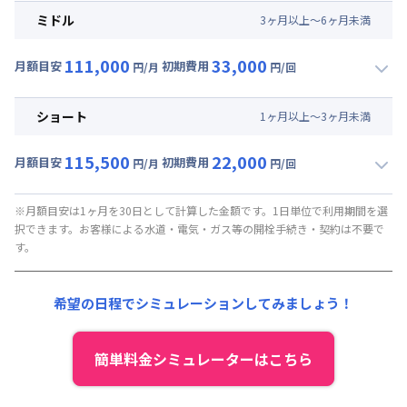
月額賃料目安(30日利用)
ミドル
3
ヶ
月
以上～
6
ヶ
月
未満
賃料 :
69,000円/月 (2,300円/日)
111,000
33,000
光熱費他 :
0円/月 (0円/日) ※賃料に含める
月額目安
初期費用
円/月
円/回
▼
ミドル
利用時の料金詳細
清掃料他 :
35,000円/回 (税抜)
月額賃料目安(30日利用)
その他費用 :
ショート
1
ヶ
月
以上～
3
ヶ
月
未満
管理費
:
37,500円/月 (1,250円/日)
賃料 :
73,500円/月 (2,450円/日)
初期費用
115,500
22,000
光熱費他 :
0円/月 (0円/日) ※賃料に含める
月額目安
初期費用
円/月
円/回
契約事務手数料 : 5,000円/回 (税抜)
▼
ショート
利用時の料金詳細
清掃料他 :
25,000円/回 (税抜)
月額賃料目安(30日利用)
その他費用 :
※月額目安は1ヶ月を30日として計算した金額です。1日単位で利用期間を選
択できます。お客様による水道・電気・ガス等の開栓手続き・契約は不要で
管理費
:
37,500円/月 (1,250円/日)
賃料 :
78,000円/月 (2,600円/日)
す。
初期費用
光熱費他 :
0円/月 (0円/日) ※賃料に含める
契約事務手数料 : 5,000円/回 (税抜)
清掃料他 :
15,000円/回 (税抜)
希望の日程でシミュレーションしてみましょう！
その他費用 :
管理費
:
37,500円/月 (1,250円/日)
初期費用
簡単料金シミュレーターはこちら
契約事務手数料 : 5,000円/回 (税抜)