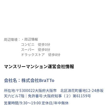
・周辺情報

周辺環境：
コンビニ　徒歩3分

スーパー　徒歩8分

ドラックストア　徒歩8分
マンスリーマンション運営会社情報
会社名：
株式会社BraTTo
所在地:〒
5300022
大阪府
大阪市 北区
浪花町
番地
12-24赤坂
天六ビル7階
｜免許番号:
大阪府知事（２）第61159号
営業時間/
9:30～19:00
定休日/
年中無休