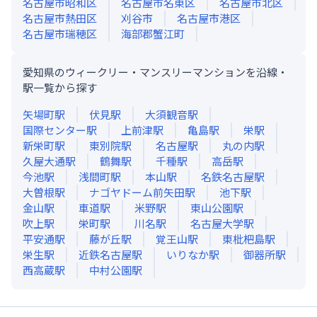
名古屋市昭和区
名古屋市名東区
名古屋市北区
名古屋市熱田区
刈谷市
名古屋市港区
名古屋市瑞穂区
海部郡蟹江町
愛知県のウィークリー・マンスリーマンションを沿線・
駅一覧から探す
矢場町
駅
伏見
駅
大須観音
駅
国際センター
駅
上前津
駅
亀島
駅
栄
駅
新栄町
駅
東別院
駅
名古屋
駅
丸の内
駅
久屋大通
駅
鶴舞
駅
千種
駅
高岳
駅
今池
駅
浅間町
駅
本山
駅
名鉄名古屋
駅
大曽根
駅
ナゴヤドーム前矢田
駅
池下
駅
金山
駅
車道
駅
米野
駅
東山公園
駅
吹上
駅
栄町
駅
川名
駅
名古屋大学
駅
平安通
駅
藤が丘
駅
覚王山
駅
東枇杷島
駅
栄生
駅
近鉄名古屋
駅
いりなか
駅
御器所
駅
西高蔵
駅
中村公園
駅