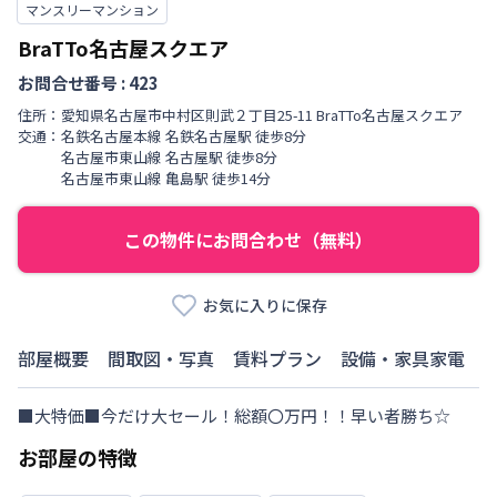
マンスリーマンション
BraTTo名古屋スクエア
お問合せ番号 :
423
住所：
愛知県
名古屋市中村区
則武
２丁目
25-11 BraTTo名古屋スクエア
交通：
名鉄名古屋本線
名鉄名古屋駅
徒歩
8
分
名古屋市東山線
名古屋駅
徒歩
8
分
名古屋市東山線
亀島駅
徒歩
14
分
この物件にお問合わせ（無料）
お気に入りに保存
部屋概要
間取図・写真
賃料プラン
設備・家具家電
■大特価■今だけ大セール！総額〇万円！！早い者勝ち☆
お部屋の特徴