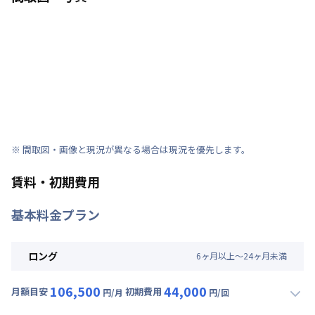
※ 間取図・画像と現況が異なる場合は現況を優先します。
賃料・初期費用
基本料金プラン
ロング
6
ヶ
月
以上～
24
ヶ
月
未満
106,500
44,000
月額目安
初期費用
円/月
円/回
▼
ロング
利用時の料金詳細