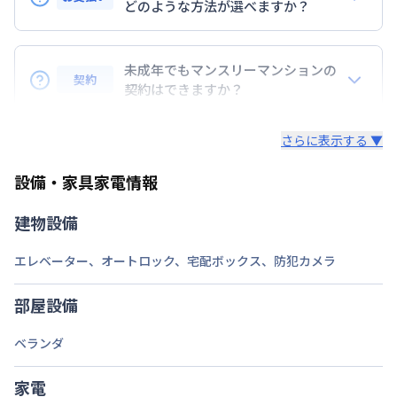
どのような方法が選べますか？
定員
2
名
BraTToの運営するマンスリーマンションのお支払い
駐車場
なし
は、指定口座へのお振込み・当社での現金払い、クレ
未成年でもマンスリーマンションの
契約
ジットカード払い（DCカード、VISAカード、Master
契約はできますか？
次回更新日
情報更新日より14日以内
カード、JCBカード、UFJカード、UFJニコス、
未成年の方でもご契約いただけますが、「親権者同意
AMEX）、 PayPay払いが可能です。
情報更新日
2026年7月25日
さらに表示する ▼
書」をご提出いただく事になります。
設備・家具家電情報
建物設備
エレベーター
、
オートロック
、
宅配ボックス
、
防犯カメラ
部屋設備
ベランダ
家電