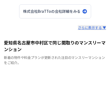
株式会社BraTTo
の会社詳細をみる
スタッフからのコメント
さらに表示する ▼
全国の主要都市を中心に、即日から利用可能なウィークリ
愛知県名古屋市中村区で同じ間取りのマンスリーマ
ーマンションやマンスリーマンションを紹介しておりま
ンション
す。大学受験、単身赴任など様々な用途でお使い いただ
新着の物件や料金プランが更新された注目のマンスリーマンション
ける『BraTTo×weekly＆monthly』をぜひご利用くださ
をご紹介。
い。 敷金・礼金はかかりません。電気・ガス・水道の手
続きも不要でカバン一つでご入居頂けます。